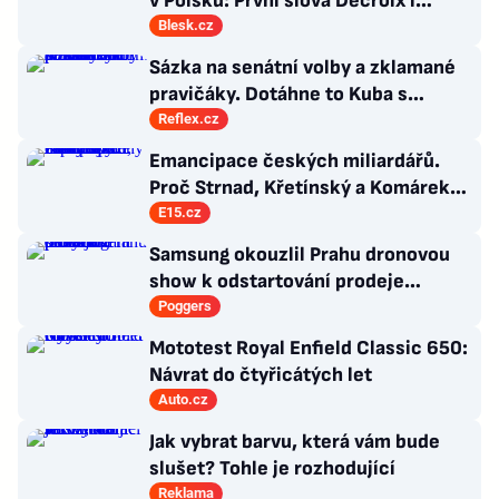
v Polsku: První slova Decroix i
Havránkové!
Blesk.cz
Sázka na senátní volby a zklamané
pravičáky. Dotáhne to Kuba s
hnutím Naše Česko do celostátní
Reflex.cz
politiky?
Emancipace českých miliardářů.
Proč Strnad, Křetínský a Komárek
nakupují západní ikony
E15.cz
Samsung okouzlil Prahu dronovou
show k odstartování prodeje
nových produktů
Poggers
Mototest Royal Enfield Classic 650:
Návrat do čtyřicátých let
Auto.cz
Jak vybrat barvu, která vám bude
slušet? Tohle je rozhodující
Reklama