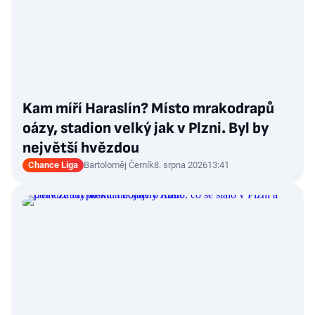
Kam míří Haraslín? Místo mrakodrapů
oázy, stadion velký jak v Plzni. Byl by
největší hvězdou
Chance Liga
Bartoloměj Černík
8. srpna 2026
13:41