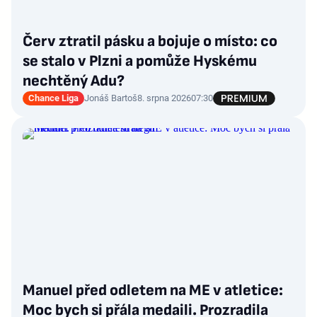
Červ ztratil pásku a bojuje o místo: co
se stalo v Plzni a pomůže Hyskému
nechtěný Adu?
Chance Liga
Jonáš Bartoš
8. srpna 2026
07:30
Manuel před odletem na ME v atletice:
Moc bych si přála medaili. Prozradila