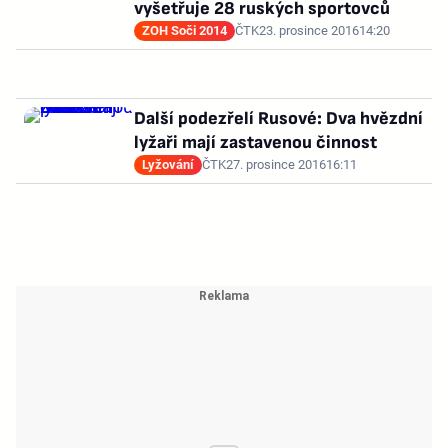
vyšetřuje 28 ruských sportovců
ZOH Soči 2014
ČTK
23. prosince 2016
14:20
Další podezřelí Rusové: Dva hvězdní
lyžaři mají zastavenou činnost
Lyžování
ČTK
27. prosince 2016
16:11