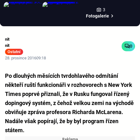
3
Fotogalerie
nit
nit
0
Ostatní
28. prosince 2016
09:18
Po dlouhých měsících tvrdohlavého odmítání
někteří ruští funkcionáři v rozhovorech s New York
Times poprvé přiznali, že v Rusku fungoval řízený
dopingový systém, z čehož velkou zemi na východě
obviňuje zpráva profesora Richarda McLarena.
Nadále však popírají, že by byl program řízen
státem.