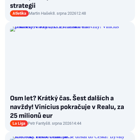
strategii
Atletika
Martin Hašek
8. srpna 2026
12:48
Osm let? Krátký čas. Šest dalších a
navždy! Vinícius pokračuje v Realu, za
25 milionů eur
La Liga
Petr Fantyš
8. srpna 2026
14:44