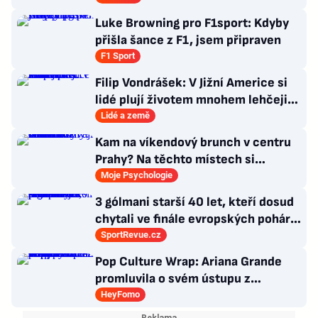
Luke Browning pro F1sport: Kdyby
přišla šance z F1, jsem připraven
F1 Sport
Filip Vondrášek: V Jižní Americe si
lidé plují životem mnohem lehčeji,
věci tolik neřeší
Lidé a země
Kam na víkendový brunch v centru
Prahy? Na těchto místech si
dlouhou snídani užívají i místní
Moje Psychologie
3 gólmani starší 40 let, kteří dosud
chytali ve finále evropských pohárů.
Všichni odešli ze hřiště jako
SportRevue.cz
poražení
Pop Culture Wrap: Ariana Grande
promluvila o svém ústupu z
veřejného života a Sophia z
HeyFomo
KATSEYE si dává pauzu od skupiny