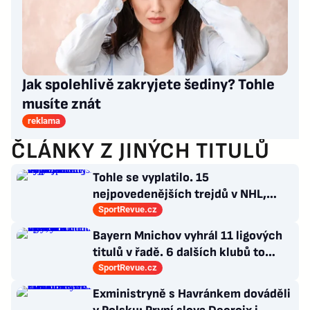
Jak spolehlivě zakryjete šediny? Tohle
musíte znát
reklama
ČLÁNKY Z JINÝCH TITULŮ
Tohle se vyplatilo. 15
nejpovedenějších trejdů v NHL,
které byly upečeny na poslední
SportRevue.cz
chvíli
Bayern Mnichov vyhrál 11 ligových
titulů v řadě. 6 dalších klubů to
zvládlo také, některé i víckrát
SportRevue.cz
Exministryně s Havránkem dováděli