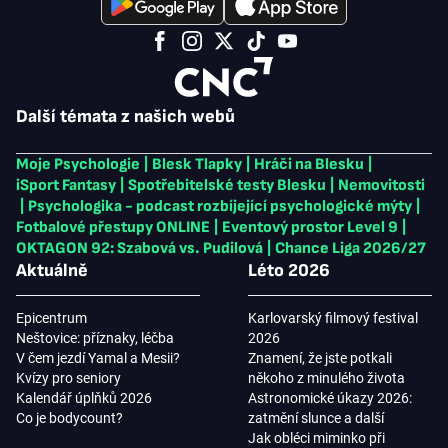
Další témata z našich webů
Moje Psychologie
|
Blesk Tlapky
|
Hráči na Blesku
|
iSport Fantasy
|
Spotřebitelské testy Blesku
|
Nemovitosti
|
Psychologika - podcast rozbíjející psychologické mýty
|
Fotbalové přestupy ONLINE
|
Eventový prostor Level 9
|
OKTAGON 92: Szabová vs. Pudilová
|
Chance Liga 2026/27
Aktuálně
Léto 2026
Epicentrum
Karlovarský filmový festival
Neštovice: příznaky, léčba
2026
V čem jezdí Yamal a Mesii?
Znamení, že jste potkali
Kvízy pro seniory
někoho z minulého života
Kalendář úplňků 2026
Astronomické úkazy 2026:
Co je bodycount?
zatmění slunce a další
Jak obléci miminko při