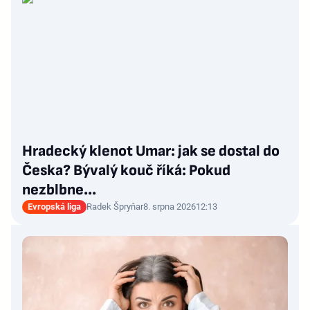
Hradecký klenot Umar: jak se dostal do
Česka? Bývalý kouč říká: Pokud
nezblbne...
Evropská liga
Radek Špryňar
8. srpna 2026
12:13