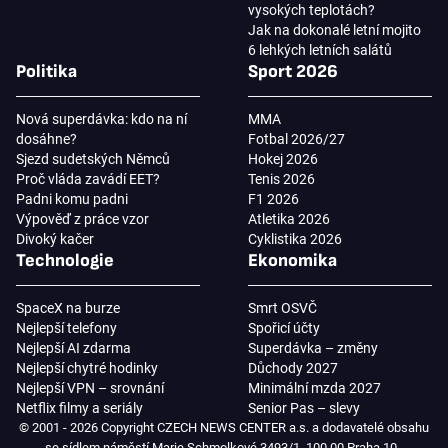
vysokých teplotách?
Jak na dokonalé letní mojito
6 lehkých letních salátů
Politika
Sport 2026
Nová superdávka: kdo na ní
MMA
dosáhne?
Fotbal 2026/27
Sjezd sudetských Němců
Hokej 2026
Proč vláda zavádí EET?
Tenis 2026
Padni komu padni
F1 2026
Výpověď z práce vzor
Atletika 2026
Divoký kačer
Cyklistika 2026
Technologie
Ekonomika
SpaceX na burze
Smrt OSVČ
Nejlepší telefony
Spořicí účty
Nejlepší AI zdarma
Superdávka – změny
Nejlepší chytré hodinky
Důchody 2027
Nejlepší VPN – srovnání
Minimální mzda 2027
Netflix filmy a seriály
Senior Pas – slevy
© 2001 - 2026 Copyright CZECH NEWS CENTER a.s. a dodavatelé obsahu
se sídlem náměstí Marie Schmolkové 3493/1, 100 00 Praha 10 -