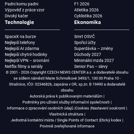
Padni komu padni
F1 2026
Výpověď z práce vzor
Atletika 2026
Divoký kačer
Cyklistika 2026
Technologie
Ekonomika
SpaceX na burze
Smrt OSVČ
Nejlepší telefony
Spořicí účty
Nejlepší AI zdarma
Superdávka – změny
Nejlepší chytré hodinky
Důchody 2027
Nejlepší VPN – srovnání
Minimální mzda 2027
Netflix filmy a seriály
Senior Pas – slevy
© 2001 - 2026 Copyright CZECH NEWS CENTER a.s. a dodavatelé obsahu
se sídlem náměstí Marie Schmolkové 3493/1, 100 00 Praha 10 -
Strašnice, IČO: 02346826, zapsána v OR, sp.zn. B 19490 a dodavatelé
obsahu
Autorská práva k publikovaným materiálům
Podmínky pro užívání služby informační společnosti
Informace o zpracování osobních údajů
Cookies
Nastavení soukromí
Vlastnická struktura
Jednotná kontaktní místa / Single Points of Contact
Etický kodex
Povinně zveřejňované informace