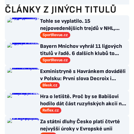
ČLÁNKY Z JINÝCH TITULŮ
Tohle se vyplatilo. 15
nejpovedenějších trejdů v NHL,
které byly upečeny na poslední
SportRevue.cz
chvíli
Bayern Mnichov vyhrál 11 ligových
titulů v řadě. 6 dalších klubů to
zvládlo také, některé i víckrát
SportRevue.cz
Exministryně s Havránkem dováděli
v Polsku: První slova Decroix i
Havránkové!
Blesk.cz
Hra o letiště. Proč by se Babišovi
hodilo dát část ruzyňských akcií na
burzu?
Reflex.cz
Za státní dluhy Česko platí čtvrté
nejvyšší úroky v Evropské unii