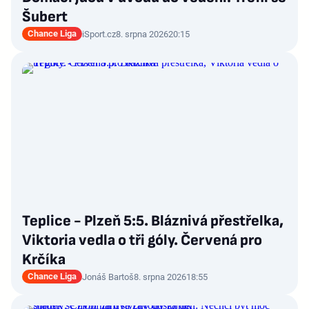
Šubert
Chance Liga
iSport.cz
8. srpna 2026
20:15
Teplice - Plzeň 5:5. Bláznivá přestřelka,
Viktoria vedla o tři góly. Červená pro
Krčíka
Chance Liga
Jonáš Bartoš
8. srpna 2026
18:55