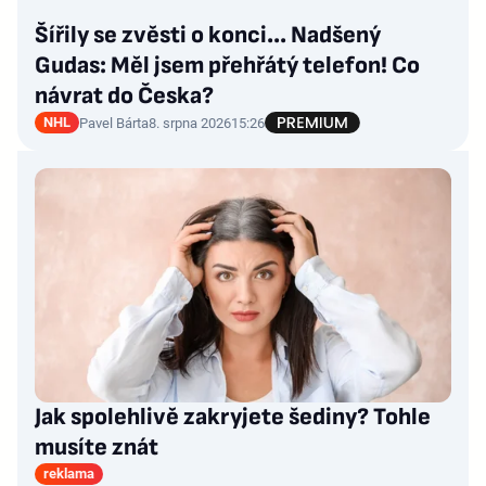
Šířily se zvěsti o konci... Nadšený
Gudas: Měl jsem přehřátý telefon! Co
návrat do Česka?
NHL
Pavel Bárta
8. srpna 2026
15:26
Jak spolehlivě zakryjete šediny? Tohle
musíte znát
reklama