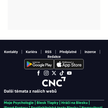
Kontakty
Kariéra
RSS
Předplatné
Inzerce
Redakce
Další témata z našich webů
Moje Psychologie
|
Blesk Tlapky
|
Hráči na Blesku
|
iSport Fantasy
|
Spotřebitelské testy Blesku
|
Nemovitosti