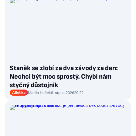
Staněk se zlobí za dva závody za den:
Nechci být moc sprostý. Chybí nám
styčný důstojník
Atletika
Martin Hašek
8. srpna 2026
20:22