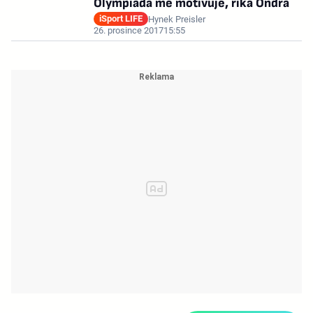
Olympiáda mě motivuje, říká Ondra
iSport LIFE
Hynek Preisler
26. prosince 2017
15:55