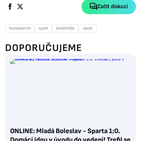
Začít diskuzi
horolezectví
sport
Antarktida
Jaroš
DOPORUČUJEME
ONLINE: Mladá Boleslav - Sparta 1:0.
Domácí jdou v úvodu do vedení! Trefil se