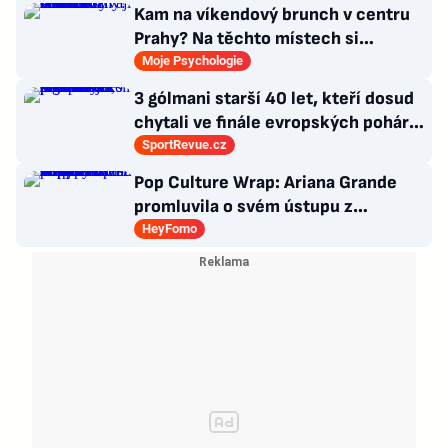
Kam na víkendový brunch v centru
Prahy? Na těchto místech si
dlouhou snídani užívají i místní
Moje Psychologie
3 gólmani starší 40 let, kteří dosud
chytali ve finále evropských pohárů.
Všichni odešli ze hřiště jako
SportRevue.cz
poražení
Pop Culture Wrap: Ariana Grande
promluvila o svém ústupu z
veřejného života a Sophia z
HeyFomo
KATSEYE si dává pauzu od skupiny