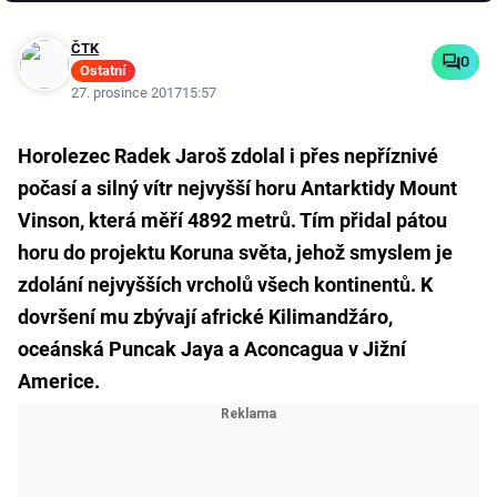
ČTK
0
Ostatní
27. prosince 2017
15:57
Horolezec Radek Jaroš zdolal i přes nepříznivé
počasí a silný vítr nejvyšší horu Antarktidy Mount
Vinson, která měří 4892 metrů. Tím přidal pátou
horu do projektu Koruna světa, jehož smyslem je
zdolání nejvyšších vrcholů všech kontinentů. K
dovršení mu zbývají africké Kilimandžáro,
oceánská Puncak Jaya a Aconcagua v Jižní
Americe.