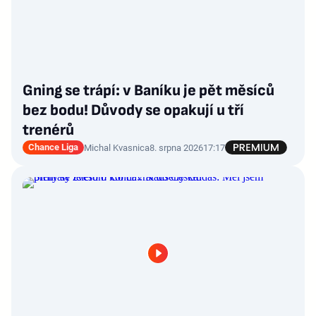
Gning se trápí: v Baníku je pět měsíců
bez bodu! Důvody se opakují u tří
trenérů
Chance Liga
Michal Kvasnica
8. srpna 2026
17:17