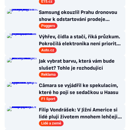
E15.cz
Samsung okouzlil Prahu dronovou
show k odstartování prodeje
nových produktů
Poggers
Výhřev, čidla a stačí, říká průzkum.
Pokročilá elektronika není prioritou
zákazníků
Auto.cz
Jak vybrat barvu, která vám bude
slušet? Tohle je rozhodující
Reklama
Câmara se vyjádřil ke spekulacím,
které ho pojí se sedačkou u Haasu
F1 Sport
Filip Vondrášek: V Jižní Americe si
lidé plují životem mnohem lehčeji,
věci tolik neřeší
Lidé a země