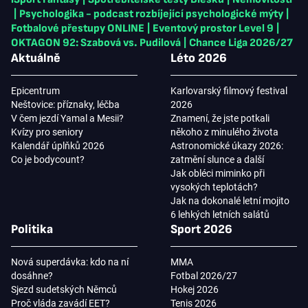
|
Psychologika - podcast rozbíjející psychologické mýty
|
Fotbalové přestupy ONLINE
|
Eventový prostor Level 9
|
OKTAGON 92: Szabová vs. Pudilová
|
Chance Liga 2026/27
Aktuálně
Léto 2026
Epicentrum
Karlovarský filmový festival
Neštovice: příznaky, léčba
2026
V čem jezdí Yamal a Mesii?
Znamení, že jste potkali
Kvízy pro seniory
někoho z minulého života
Kalendář úplňků 2026
Astronomické úkazy 2026:
Co je bodycount?
zatmění slunce a další
Jak obléci miminko při
vysokých teplotách?
Jak na dokonalé letní mojito
6 lehkých letních salátů
Politika
Sport 2026
Nová superdávka: kdo na ní
MMA
dosáhne?
Fotbal 2026/27
Sjezd sudetských Němců
Hokej 2026
Proč vláda zavádí EET?
Tenis 2026