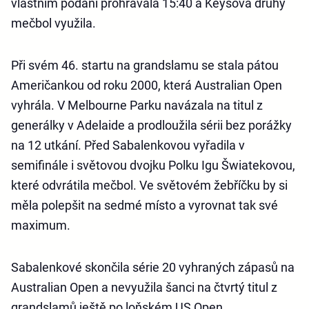
vlastním podání prohrávala 15:40 a Keysová druhý
mečbol využila.
Při svém 46. startu na grandslamu se stala pátou
Američankou od roku 2000, která Australian Open
vyhrála. V Melbourne Parku navázala na titul z
generálky v Adelaide a prodloužila sérii bez porážky
na 12 utkání. Před Sabalenkovou vyřadila v
semifinále i světovou dvojku Polku Igu Šwiatekovou,
které odvrátila mečbol. Ve světovém žebříčku by si
měla polepšit na sedmé místo a vyrovnat tak své
maximum.
Sabalenkové skončila série 20 vyhraných zápasů na
Australian Open a nevyužila šanci na čtvrtý titul z
grandslamů ještě po loňském US Open.