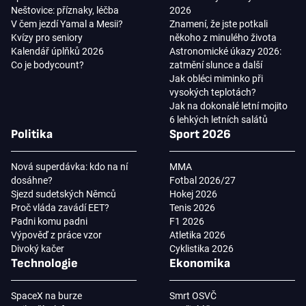
Neštovice: příznaky, léčba
2026
V čem jezdí Yamal a Mesii?
Znamení, že jste potkali
Kvízy pro seniory
někoho z minulého života
Kalendář úplňků 2026
Astronomické úkazy 2026:
Co je bodycount?
zatmění slunce a další
Jak obléci miminko při
vysokých teplotách?
Jak na dokonalé letní mojito
6 lehkých letních salátů
Politika
Sport 2026
Nová superdávka: kdo na ní
MMA
dosáhne?
Fotbal 2026/27
Sjezd sudetských Němců
Hokej 2026
Proč vláda zavádí EET?
Tenis 2026
Padni komu padni
F1 2026
Výpověď z práce vzor
Atletika 2026
Divoký kačer
Cyklistika 2026
Technologie
Ekonomika
SpaceX na burze
Smrt OSVČ