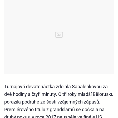
Turnajová devatenáctka zdolala Sabalenkovou za
dvě hodiny a čtyři minuty. O tři roky mladší Bělorusku
porazila podruhé ze šesti vzájemných zápasů.
Premiérového titulu z grandslamů se dočkala na
druhý pokus, v roce 2017 neuspěla ve finále US