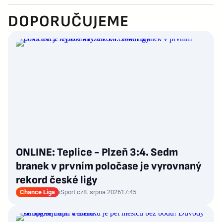
DOPORUČUJEME
ONLINE: Teplice - Plzeň 3:4. Sedm
branek v prvním poločase je vyrovnaný
rekord české ligy
Chance Liga
iSport.cz
8. srpna 2026
17:45