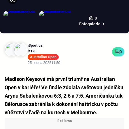
8
Fotogalerie
iSport.cz
ČTK
0
Australian Open
25. ledna 2025
11:50
Madison Keysová má první triumf na Australian
Open v kariéře! Ve finále zdolala světovou jedničku
Arynu Sabalenkovou 6:3, 2:6 a 7:5. Američanka tak
Bělorusce zabránila k dokonání hattricku v počtu
vítězství v řadě na kurtech v Melbourne.