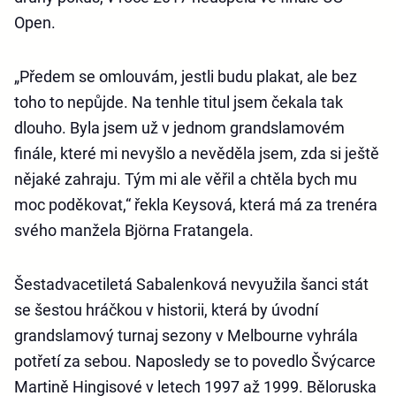
Open.
„Předem se omlouvám, jestli budu plakat, ale bez
toho to nepůjde. Na tenhle titul jsem čekala tak
dlouho. Byla jsem už v jednom grandslamovém
finále, které mi nevyšlo a nevěděla jsem, zda si ještě
nějaké zahraju. Tým mi ale věřil a chtěla bych mu
moc poděkovat,“ řekla Keysová, která má za trenéra
svého manžela Björna Fratangela.
Šestadvacetiletá Sabalenková nevyužila šanci stát
se šestou hráčkou v historii, která by úvodní
grandslamový turnaj sezony v Melbourne vyhrála
potřetí za sebou. Naposledy se to povedlo Švýcarce
Martině Hingisové v letech 1997 až 1999. Běloruska