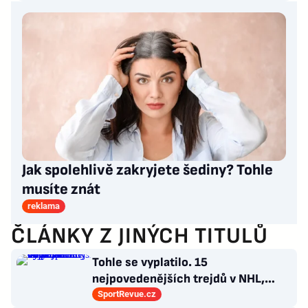
Jak spolehlivě zakryjete šediny? Tohle
musíte znát
reklama
ČLÁNKY Z JINÝCH TITULŮ
Tohle se vyplatilo. 15
nejpovedenějších trejdů v NHL,
které byly upečeny na poslední
SportRevue.cz