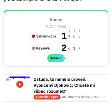
Konec
So 25. 1.
09:45
1
Sabalenková
3
6
5
2
Keysová
6
2
7
Detail
Ostuda, to nemělo úroveň.
Vybučený Djokovič: Chcete mi
vůbec rozumět?
Australian Open
Jan Jaroch
24. ledna 2025
13:10