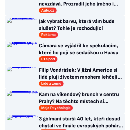
nevzdává. Prozradil jeho jméno i
atraktivní cenovku
Auto.cz
Jak vybrat barvu, která vám bude
slušet? Tohle je rozhodující
Reklama
Câmara se vyjádřil ke spekulacím,
které ho pojí se sedačkou u Haasu
F1 Sport
Filip Vondrášek: V Jižní Americe si
lidé plují životem mnohem lehčeji,
věci tolik neřeší
Lidé a země
Kam na víkendový brunch v centru
Prahy? Na těchto místech si
dlouhou snídani užívají i místní
Moje Psychologie
3 gólmani starší 40 let, kteří dosud
chytali ve finále evropských pohárů.