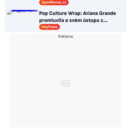
Všichni odešli ze hřiště jako
SportRevue.cz
poražení
Pop Culture Wrap: Ariana Grande
promluvila o svém ústupu z
veřejného života a Sophia z
HeyFomo
KATSEYE si dává pauzu od skupiny