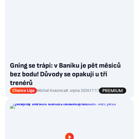
Gning se trápí: v Baníku je pět měsíců
bez bodu! Důvody se opakují u tří
trenérů
Chance Liga
Michal Kvasnica
8. srpna 2026
17:17