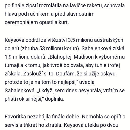
po finále zlostí rozmlátila na lavičce raketu, schovala
hlavu pod ručníkem a před slavnostním
ceremoniálem opustila kurt.
Keysová obdrží za vítězství 3,5 milionu australských
dolarů (zhruba 53 milionů korun). Sabalenková získá
1,9 milionu dolarů. „Blahopřeji Madison k výbornému
turnaji a k tomu, jak tvrdě bojovala, aby tuhle trofej
získala. Zaslouží si to. Doufám, že si užije oslavu,
protože to je na tom to nejlepší,“ uvedla
Sabalenková. „I když jsem dnes nevyhrála, vrátím se
příští rok silnější,“ doplnila.
Favoritka nezahájila finále dobře. Nemohla se opřít o
servis a třikrát ho ztratila. Keysová utekla po dvou