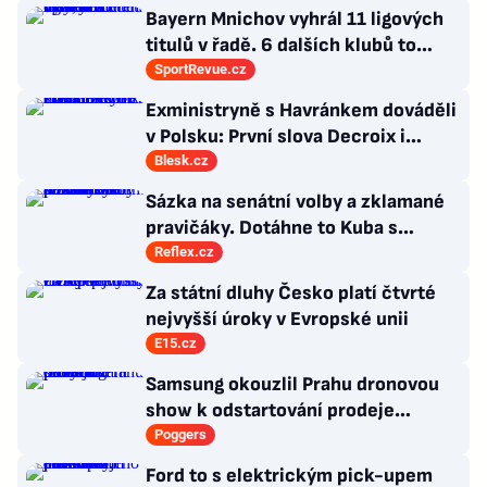
chvíli
Bayern Mnichov vyhrál 11 ligových
titulů v řadě. 6 dalších klubů to
zvládlo také, některé i víckrát
SportRevue.cz
Exministryně s Havránkem dováděli
v Polsku: První slova Decroix i
Havránkové!
Blesk.cz
Sázka na senátní volby a zklamané
pravičáky. Dotáhne to Kuba s
hnutím Naše Česko do celostátní
Reflex.cz
politiky?
Za státní dluhy Česko platí čtvrté
nejvyšší úroky v Evropské unii
E15.cz
Samsung okouzlil Prahu dronovou
show k odstartování prodeje
nových produktů
Poggers
Ford to s elektrickým pick-upem