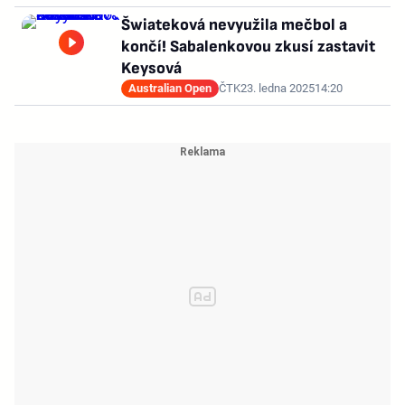
Šwiateková nevyužila mečbol a
končí! Sabalenkovou zkusí zastavit
Keysová
Australian Open
ČTK
23. ledna 2025
14:20