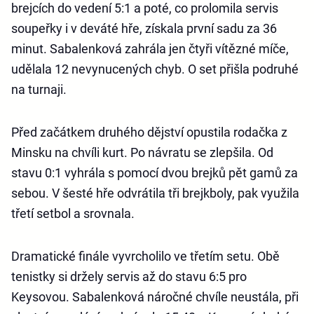
brejcích do vedení 5:1 a poté, co prolomila servis
soupeřky i v deváté hře, získala první sadu za 36
minut. Sabalenková zahrála jen čtyři vítězné míče,
udělala 12 nevynucených chyb. O set přišla podruhé
na turnaji.
Před začátkem druhého dějství opustila rodačka z
Minsku na chvíli kurt. Po návratu se zlepšila. Od
stavu 0:1 vyhrála s pomocí dvou brejků pět gamů za
sebou. V šesté hře odvrátila tři brejkboly, pak využila
třetí setbol a srovnala.
Dramatické finále vyvrcholilo ve třetím setu. Obě
tenistky si držely servis až do stavu 6:5 pro
Keysovou. Sabalenková náročné chvíle neustála, při