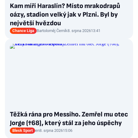
Kam míří Haraslín? Místo mrakodrapů
oázy, stadion velký jak v Plzni. Byl by
největší hvězdou
Chance Liga
Bartoloměj Černík
8. srpna 2026
13:41
Těžká rána pro Messiho. Zemřel mu otec
Jorge (†68), který stál za jeho úspěchy
Blesk Sport
en
8. srpna 2026
15:06