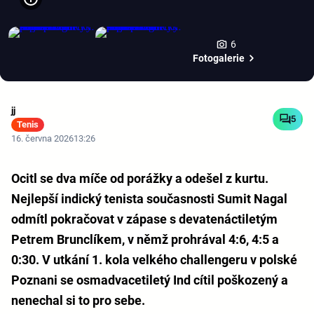
6
Fotogalerie
jj
5
Tenis
16. června 2026
13:26
Ocitl se dva míče od porážky a odešel z kurtu.
Nejlepší indický tenista současnosti Sumit Nagal
odmítl pokračovat v zápase s devatenáctiletým
Petrem Brunclíkem, v němž prohrával 4:6, 4:5 a
0:30. V utkání 1. kola velkého challengeru v polské
Poznani se osmadvacetiletý Ind cítil poškozený a
nenechal si to pro sebe.