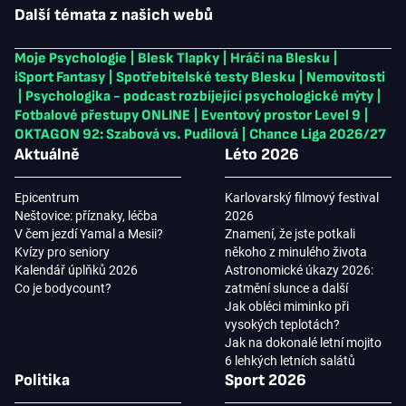
Další témata z našich webů
Moje Psychologie
|
Blesk Tlapky
|
Hráči na Blesku
|
iSport Fantasy
|
Spotřebitelské testy Blesku
|
Nemovitosti
|
Psychologika - podcast rozbíjející psychologické mýty
|
Fotbalové přestupy ONLINE
|
Eventový prostor Level 9
|
OKTAGON 92: Szabová vs. Pudilová
|
Chance Liga 2026/27
Aktuálně
Léto 2026
Epicentrum
Karlovarský filmový festival
Neštovice: příznaky, léčba
2026
V čem jezdí Yamal a Mesii?
Znamení, že jste potkali
Kvízy pro seniory
někoho z minulého života
Kalendář úplňků 2026
Astronomické úkazy 2026:
Co je bodycount?
zatmění slunce a další
Jak obléci miminko při
vysokých teplotách?
Jak na dokonalé letní mojito
6 lehkých letních salátů
Politika
Sport 2026