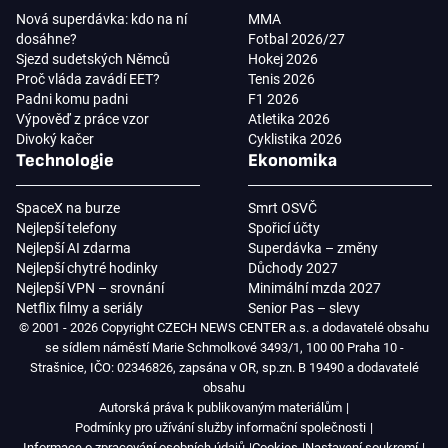
Nová superdávka: kdo na ní
MMA
dosáhne?
Fotbal 2026/27
Sjezd sudetských Němců
Hokej 2026
Proč vláda zavádí EET?
Tenis 2026
Padni komu padni
F1 2026
Výpověď z práce vzor
Atletika 2026
Divoký kačer
Cyklistika 2026
Technologie
Ekonomika
SpaceX na burze
Smrt OSVČ
Nejlepší telefony
Spořicí účty
Nejlepší AI zdarma
Superdávka – změny
Nejlepší chytré hodinky
Důchody 2027
Nejlepší VPN – srovnání
Minimální mzda 2027
Netflix filmy a seriály
Senior Pas – slevy
© 2001 - 2026 Copyright CZECH NEWS CENTER a.s. a dodavatelé obsahu
se sídlem náměstí Marie Schmolkové 3493/1, 100 00 Praha 10 -
Strašnice, IČO: 02346826, zapsána v OR, sp.zn. B 19490 a dodavatelé
obsahu
Autorská práva k publikovaným materiálům
Podmínky pro užívání služby informační společnosti
Informace o zpracování osobních údajů
Cookies
Nastavení soukromí