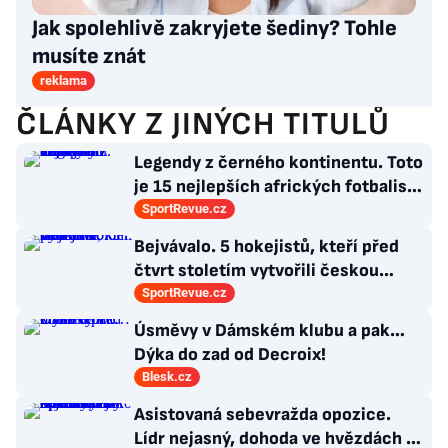
Jak spolehlivě zakryjete šediny? Tohle
musíte znát
reklama
ČLÁNKY Z JINÝCH TITULŮ
Legendy z černého kontinentu. Toto
je 15 nejlepších afrických fotbalistů
všech dob
SportRevue.cz
Bejvávalo. 5 hokejistů, kteří před
čtvrt stoletím vytvořili českou
kolonii v Ottawě
SportRevue.cz
Úsměvy v Dámském klubu a pak…
Dýka do zad od Decroix!
Blesk.cz
Asistovaná sebevražda opozice.
Lídr nejasný, dohoda ve hvězdách a