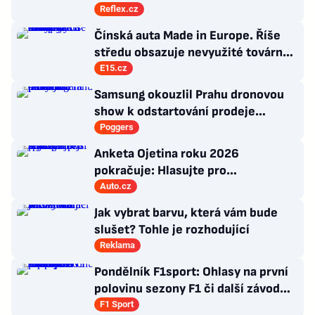
Antibabiš by musel být jako Spider-
Reflex.cz
Man
Čínská auta Made in Europe. Říše
středu obsazuje nevyužité továrny
evropských rivalů
E15.cz
Samsung okouzlil Prahu dronovou
show k odstartování prodeje
nových produktů
Poggers
Anketa Ojetina roku 2026
pokračuje: Hlasujte pro
nejúspornější spalovací auto!
Auto.cz
Jak vybrat barvu, která vám bude
slušet? Tohle je rozhodující
Reklama
Pondělník F1sport: Ohlasy na první
polovinu sezony F1 či další závod
Romana Staňka v Japonsku
F1 Sport