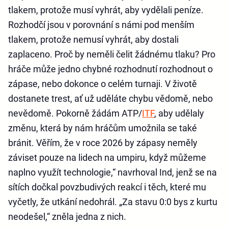
tlakem, protože musí vyhrát, aby vydělali peníze.
Rozhodčí jsou v porovnání s námi pod menším
tlakem, protože nemusí vyhrát, aby dostali
zaplaceno. Proč by neměli čelit žádnému tlaku? Pro
hráče může jedno chybné rozhodnutí rozhodnout o
zápase, nebo dokonce o celém turnaji. V životě
dostanete trest, ať už uděláte chybu vědomě, nebo
nevědomě. Pokorně žádám ATP/
ITF
, aby udělaly
změnu, která by nám hráčům umožnila se také
bránit. Věřím, že v roce 2026 by zápasy neměly
záviset pouze na lidech na umpiru, když můžeme
naplno využít technologie,“ navrhoval Ind, jenž se na
sítích dočkal povzbudivých reakcí i těch, které mu
vyčetly, že utkání nedohrál. „Za stavu 0:0 bys z kurtu
neodešel,“ zněla jedna z nich.