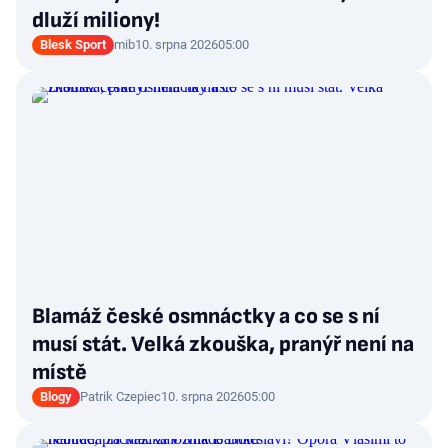
dluží miliony!
Blesk Sport
mib
10. srpna 2026
05:00
Blamáž české osmnáctky a co se s ní
musí stát. Velká zkouška, pranýř není na
místě
Blogy
Patrik Czepiec
10. srpna 2026
05:00