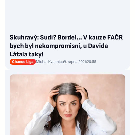
Skuhravý: Sudí? Bordel... V kauze FAČR
bych byl nekompromisní, u Davida
Látala taky!
Chance Liga
Michal Kvasnica
9. srpna 2026
20:55