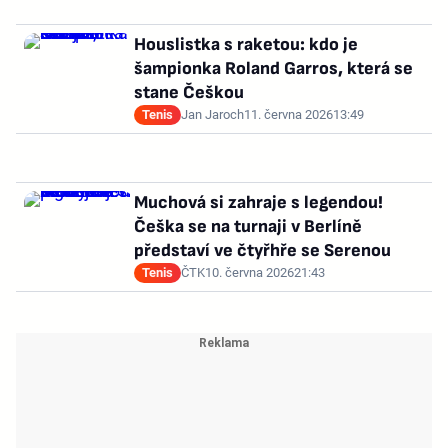
Houslistka s raketou: kdo je
šampionka Roland Garros, která se
stane Češkou
Tenis
Jan Jaroch
11. června 2026
13:49
Muchová si zahraje s legendou!
Češka se na turnaji v Berlíně
představí ve čtyřhře se Serenou
Tenis
ČTK
10. června 2026
21:43