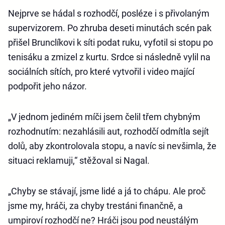
Nejprve se hádal s rozhodčí, posléze i s přivolaným
supervizorem. Po zhruba deseti minutách scén pak
přišel Brunclíkovi k síti podat ruku, vyfotil si stopu po
tenisáku a zmizel z kurtu. Srdce si následně vylil na
sociálních sítích, pro které vytvořil i video mající
podpořit jeho názor.
„V jednom jediném míči jsem čelil třem chybným
rozhodnutím: nezahlásili aut, rozhodčí odmítla sejít
dolů, aby zkontrolovala stopu, a navíc si nevšimla, že
situaci reklamuji,“ stěžoval si Nagal.
„Chyby se stávají, jsme lidé a já to chápu. Ale proč
jsme my, hráči, za chyby trestáni finančně, a
umpiroví rozhodčí ne? Hráči jsou pod neustálým