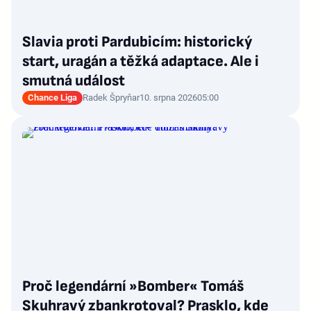
Slavia proti Pardubicím: historický
start, uragán a těžká adaptace. Ale i
smutná událost
Chance Liga
Radek Špryňar
10. srpna 2026
05:00
Proč legendární »Bomber« Tomáš
Skuhravý zbankrotoval? Prasklo, kde