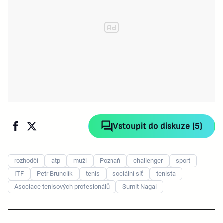
Vstoupit do diskuze (5)
rozhodčí
atp
muži
Poznaň
challenger
sport
ITF
Petr Brunclík
tenis
sociální síť
tenista
Asociace tenisových profesionálů
Sumit Nagal