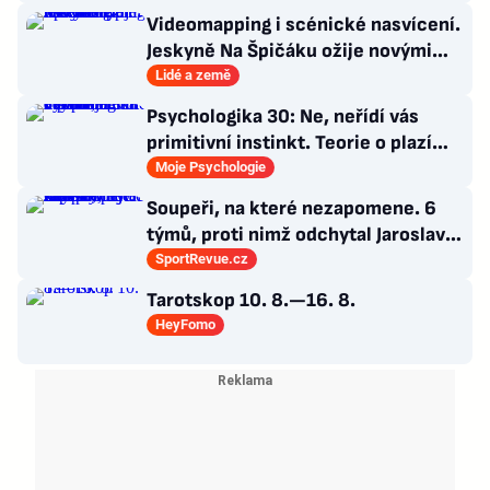
Videomapping i scénické nasvícení.
Jeskyně Na Špičáku ožije novými
technologiemi
Lidé a země
Psychologika 30: Ne, neřídí vás
primitivní instinkt. Teorie o plazím
mozku jen dokonalá výmluva
Moje Psychologie
Soupeři, na které nezapomene. 6
týmů, proti nimž odchytal Jaroslav
Drobný nejvíc zápasů v kariéře
SportRevue.cz
Tarotskop 10. 8.—16. 8.
HeyFomo