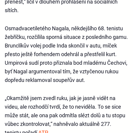
přenést,“ líčil v dlouhém prohlášení na sociálních
sítích.
Osmadvacetiletého Nagala, někdejšího 68. tenistu
žebříčku, rozčílila sporná situace z posledního gamu.
Brunclíkův volej podle Inda skončil v autu, míček
přesto ještě forhendem odehrál a přestřelil kurt.
Umpirová sudí proto přiznala bod mladému Čechovi,
byť Nagal argumentoval tím, že vztyčenou rukou
dopředu reklamoval soupeřův aut.
„Okamžitě jsem zvedl ruku, jak je jasně vidět na
videu, ale rozhodčí tvrdí, že to neviděla. To se sice
může stát, ale ona pak odmítla slézt dolů a tu stopu
vůbec zkontrolovat,“ nahněvalo aktuálně 277.
tenistu pořadí
ATP
.