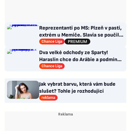
Reprezentanti po MS: Plzeň v pasti,
extrém u Memiče. Slavia se poučila,
co Sparta?
Chance Liga
Dva velké odchody ze Sparty!
Haraslín chce do Arábie a podmínky
Kuchtova transferu
Chance Liga
Jak vybrat barvu, která vám bude
slušet? Tohle je rozhodující
reklama