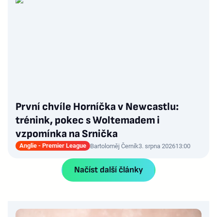
První chvíle Horníčka v Newcastlu:
trénink, pokec s Woltemadem i
vzpomínka na Srnička
Anglie - Premier League
Bartoloměj Černík
3. srpna 2026
13:00
Načíst další články