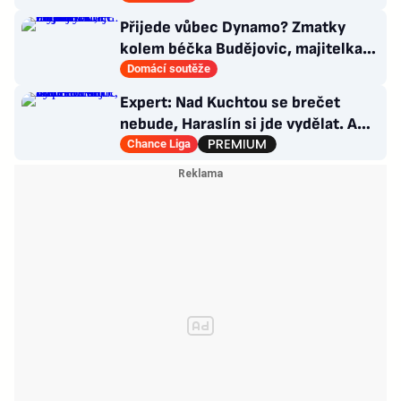
Přijede vůbec Dynamo? Zmatky
kolem béčka Budějovic, majitelka
nabídku kraje odmítla
Domácí soutěže
Expert: Nad Kuchtou se brečet
nebude, Haraslín si jde vydělat. A
ambice na titul? Až za rok
Chance Liga