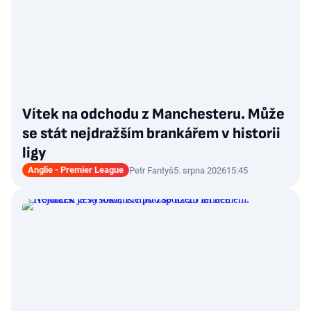
Vítek na odchodu z Manchesteru. Může
se stát nejdražším brankářem v historii
ligy
Anglie - Premier League
Petr Fantyš
5. srpna 2026
15:45