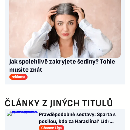
Jak spolehlivě zakryjete šediny? Tohle
musíte znát
reklama
ČLÁNKY Z JINÝCH TITULŮ
Pravděpodobné sestavy: Sparta s
posilou, kdo za Haraslína? Lídr
Slavie už v základu
Chance Liga