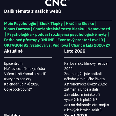
Další témata z našich webů
Moje Psychologie
|
Blesk Tlapky
|
Hráči na Blesku
|
iSport Fantasy
|
Spotřebitelské testy Blesku
|
Nemovitosti
|
Psychologika - podcast rozbíjející psychologické mýty
|
Fotbalové přestupy ONLINE
|
Eventový prostor Level 9
|
OKTAGON 92: Szabová vs. Pudilová
|
Chance Liga 2026/27
Aktuálně
Léto 2026
Epicentrum
Karlovarský filmový festival
Neštovice: příznaky, léčba
2026
V čem jezdí Yamal a Mesii?
Znamení, že jste potkali
Kvízy pro seniory
někoho z minulého života
Kalendář úplňků 2026
Astronomické úkazy 2026:
Co je bodycount?
zatmění slunce a další
Jak obléci miminko při
vysokých teplotách?
Jak na dokonalé letní mojito
6 lehkých letních salátů
Politika
Sport 2026