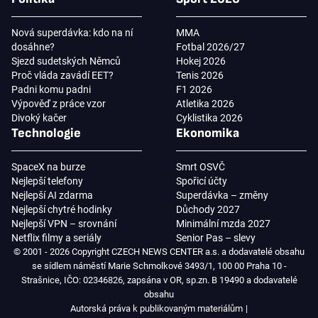
Nová superdávka: kdo na ní
MMA
dosáhne?
Fotbal 2026/27
Sjezd sudetských Němců
Hokej 2026
Proč vláda zavádí EET?
Tenis 2026
Padni komu padni
F1 2026
Výpověď z práce vzor
Atletika 2026
Divoký kačer
Cyklistika 2026
Technologie
Ekonomika
SpaceX na burze
Smrt OSVČ
Nejlepší telefony
Spořicí účty
Nejlepší AI zdarma
Superdávka – změny
Nejlepší chytré hodinky
Důchody 2027
Nejlepší VPN – srovnání
Minimální mzda 2027
Netflix filmy a seriály
Senior Pas – slevy
© 2001 - 2026 Copyright CZECH NEWS CENTER a.s. a dodavatelé obsahu
se sídlem náměstí Marie Schmolkové 3493/1, 100 00 Praha 10 -
Strašnice, IČO: 02346826, zapsána v OR, sp.zn. B 19490 a dodavatelé
obsahu
Autorská práva k publikovaným materiálům