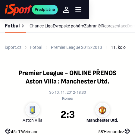
Předplatné
Fotbal
Chance Liga
Evropské poháry
Zahraničí
Reprezentace
Dom
iSport.cz
Fotbal
Premier League 2012/2013
11. kolo
Premier League - ONLINE PŘENOS
Aston Villa : Manchester Utd.
So 10. 11. 2012
18:30
Konec
2:3
Aston Villa
Manchester Utd.
45+1'
Weimann
58'
Hernández