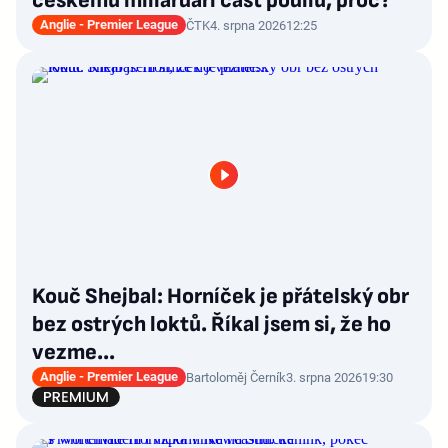
českému miliardáři část podílu, proč?
Anglie - Premier League
ČTK
4. srpna 2026
12:25
Kouč Shejbal: Horníček je přátelský obr
bez ostrých loktů. Říkal jsem si, že ho
vezme...
Anglie - Premier League
Bartoloměj Černík
3. srpna 2026
19:30