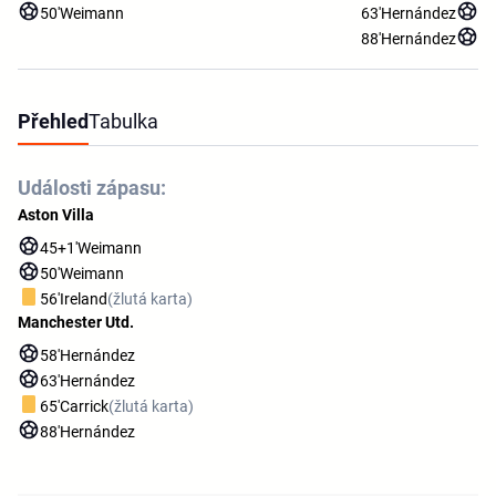
50'
Weimann
63'
Hernández
88'
Hernández
Přehled
Tabulka
Události zápasu:
Aston Villa
45+1'
Weimann
50'
Weimann
56'
Ireland
(žlutá karta)
Manchester Utd.
58'
Hernández
63'
Hernández
65'
Carrick
(žlutá karta)
88'
Hernández