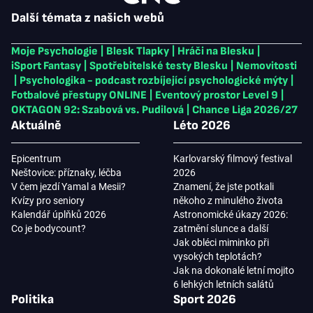
Další témata z našich webů
Moje Psychologie
|
Blesk Tlapky
|
Hráči na Blesku
|
iSport Fantasy
|
Spotřebitelské testy Blesku
|
Nemovitosti
|
Psychologika - podcast rozbíjející psychologické mýty
|
Fotbalové přestupy ONLINE
|
Eventový prostor Level 9
|
OKTAGON 92: Szabová vs. Pudilová
|
Chance Liga 2026/27
Aktuálně
Léto 2026
Epicentrum
Karlovarský filmový festival
Neštovice: příznaky, léčba
2026
V čem jezdí Yamal a Mesii?
Znamení, že jste potkali
Kvízy pro seniory
někoho z minulého života
Kalendář úplňků 2026
Astronomické úkazy 2026:
Co je bodycount?
zatmění slunce a další
Jak obléci miminko při
vysokých teplotách?
Jak na dokonalé letní mojito
6 lehkých letních salátů
Politika
Sport 2026