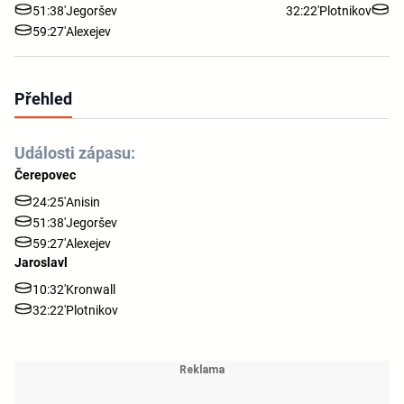
51:38'
Jegoršev
32:22'
Plotnikov
59:27'
Alexejev
Přehled
Události zápasu:
Čerepovec
24:25'
Anisin
51:38'
Jegoršev
59:27'
Alexejev
Jaroslavl
10:32'
Kronwall
32:22'
Plotnikov