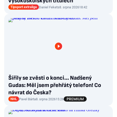
vysokoškolských titulech
Tipsport extraliga
Daniel Fekets
8. srpna 2026
18:42
Šířily se zvěsti o konci... Nadšený
Gudas: Měl jsem přehřátý telefon! Co
návrat do Česka?
NHL
Pavel Bárta
8. srpna 2026
15:26