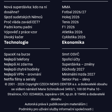
Nová superdávka: kdo na ní
MMA
dosáhne?
Fotbal 2026/27
Sjezd sudetských Němců
Hokej 2026
Proč vláda zavádí EET?
Tenis 2026
Padni komu padni
F1 2026
Výpověď z práce vzor
Atletika 2026
Divoký kačer
Cyklistika 2026
Technologie
Ekonomika
SpaceX na burze
Smrt OSVČ
Nejlepší telefony
Spořicí účty
Nejlepší AI zdarma
Superdávka – změny
Nejlepší chytré hodinky
Důchody 2027
Nejlepší VPN – srovnání
Minimální mzda 2027
Netflix filmy a seriály
Senior Pas – slevy
© 2001 - 2026 Copyright CZECH NEWS CENTER a.s. a dodavatelé obsahu
se sídlem náměstí Marie Schmolkové 3493/1, 100 00 Praha 10 -
Strašnice, IČO: 02346826, zapsána v OR, sp.zn. B 19490 a dodavatelé
obsahu
Autorská práva k publikovaným materiálům
Podmínky pro užívání služby informační společnosti