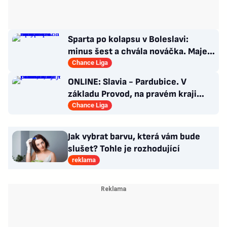
Sparta po kolapsu v Boleslavi:
minus šest a chvála nováčka. Majer
má silnou zbraň
Chance Liga
ONLINE: Slavia - Pardubice. V
základu Provod, na pravém kraji
Piták, hraje i N'Guessan
Chance Liga
Jak vybrat barvu, která vám bude
slušet? Tohle je rozhodující
reklama