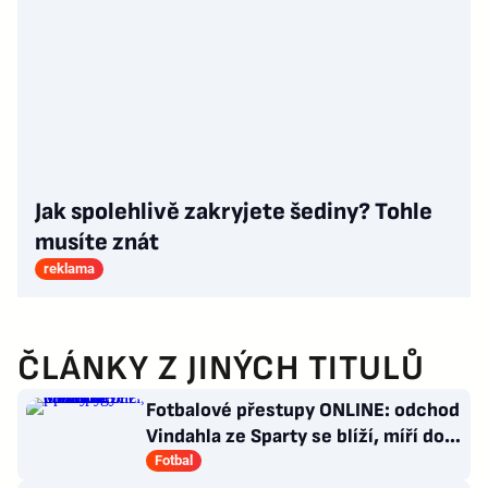
Jak spolehlivě zakryjete šediny? Tohle
musíte znát
reklama
ČLÁNKY Z JINÝCH TITULŮ
Fotbalové přestupy ONLINE: odchod
Vindahla ze Sparty se blíží, míří do
druhé italské ligy
Fotbal