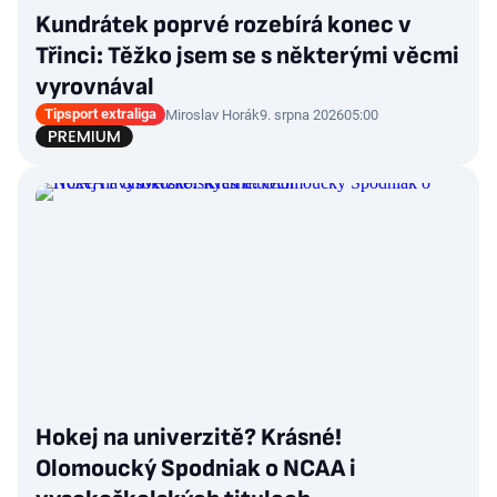
Kundrátek poprvé rozebírá konec v
Třinci: Těžko jsem se s některými věcmi
vyrovnával
Tipsport extraliga
Miroslav Horák
9. srpna 2026
05:00
Hokej na univerzitě? Krásné!
Olomoucký Spodniak o NCAA i