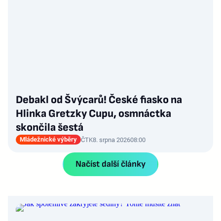
Debakl od Švýcarů! České fiasko na
Hlinka Gretzky Cupu, osmnáctka
skončila šestá
Mládežnické výběry
ČTK
8. srpna 2026
08:00
Načíst další články