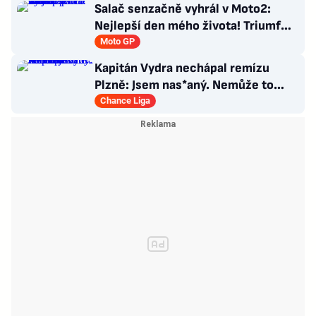
Salač senzačně vyhrál v Moto2:
Nejlepší den mého života! Triumf
pro Česko po 16 letech
Moto GP
Kapitán Vydra nechápal remízu
Plzně: Jsem nas*aný. Nemůže to
končit jako házená
Chance Liga