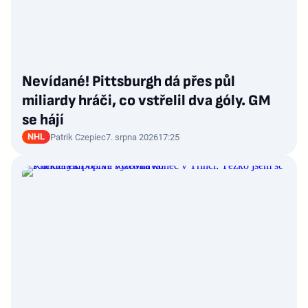
Nevídané! Pittsburgh dá přes půl
miliardy hráči, co vstřelil dva góly. GM
se hájí
NHL
Patrik Czepiec
7. srpna 2026
17:25