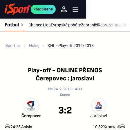
Předplatné
Fotbal
Chance Liga
Evropské poháry
Zahraničí
Reprezentace
Dom
iSport.cz
Hokej
KHL - Play-off 2012/2013
Play-off - ONLINE PŘENOS
Čerepovec : Jaroslavl
Ne 24. 2. 2013
14:00
Konec
3:2
Čerepovec
Jaroslavl
24:25'
Anisin
10:32'
Kronwall