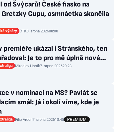
 od Švýcarů! České fiasko na
a Gretzky Cupu, osmnáctka skončila
ké výběry
ČTK
8. srpna 2026
08:00
v premiéře ukázal i Stránského, ten
řadoval: Je to pro mě úplně nové…
xtraliga
Miroslav Horák
7. srpna 2026
20:23
kce v nominaci na MS? Pavlát se
acím smál: Já i okolí víme, kde je
a
xtraliga
Filip Ardon
7. srpna 2026
10:45