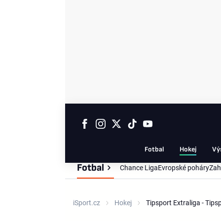
Fotbal
Hokej
Vý
Fotbal
Chance Liga
Evropské poháry
Zah
iSport.cz
Hokej
Tipsport Extraliga - Tip