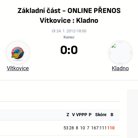
Základní část - ONLINE PŘENOS
Vítkovice : Kladno
Út 24. 1. 2012
18:00
Konec
0:0
Vítkovice
Kladno
Z
V
VP
PP
P
Skóre
B
53
28
8
10
7
167:111
110