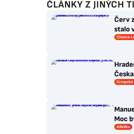
ČLÁNKY Z JINÝCH T
Červ z
stalo
necht
Chance L
Hradec
Česka
nezblb
Evropská 
Manuel
Moc by
strate
Atletika