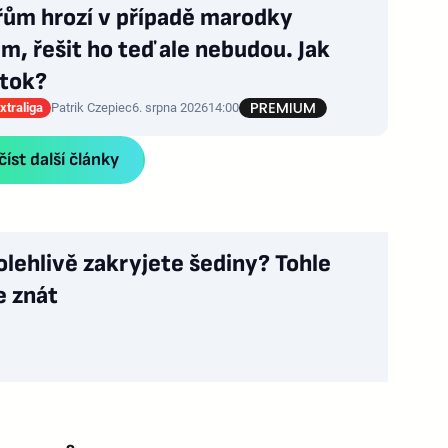
řům hrozí v případě marodky
m, řešit ho teď ale nebudou. Jak
útok?
xtraliga
Patrik Czepiec
6. srpna 2026
14:00
íst další články
olehlivě zakryjete šediny? Tohle
e znát