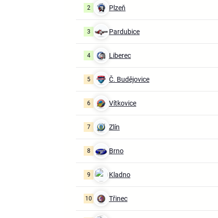
Plzeň
2
Pardubice
3
Liberec
4
Č. Budějovice
5
Vítkovice
6
Zlín
7
Brno
8
Kladno
9
Třinec
10