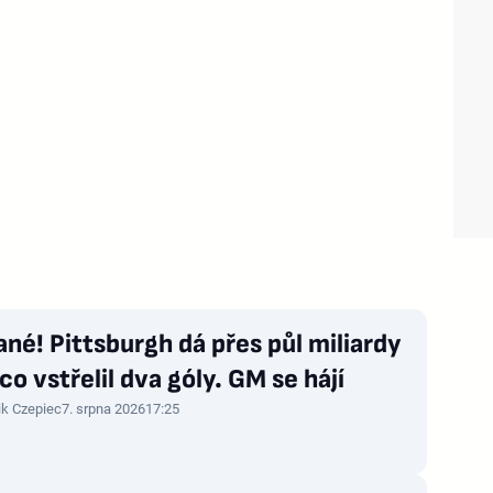
né! Pittsburgh dá přes půl miliardy
 co vstřelil dva góly. GM se hájí
ik Czepiec
7. srpna 2026
17:25