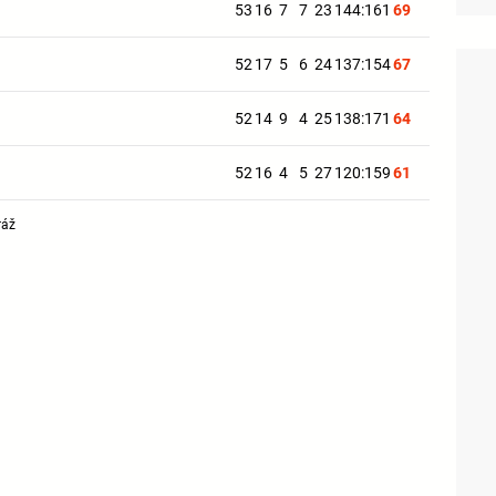
53
16
7
7
23
144:161
69
52
17
5
6
24
137:154
67
52
14
9
4
25
138:171
64
52
16
4
5
27
120:159
61
ráž