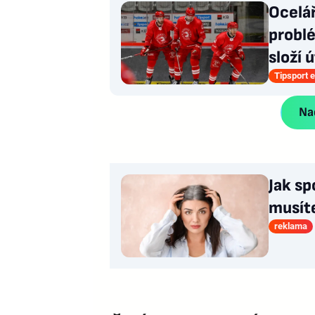
Ocelá
problé
složí 
Tipsport e
Nač
Jak sp
musít
reklama