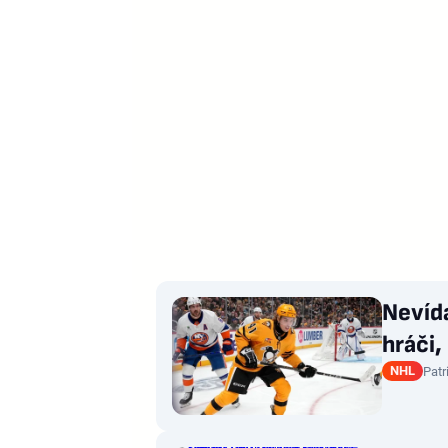
Nevída
hráči,
NHL
Patr