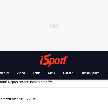
sledky
Video
Tenis
MMA
Ostatní
Blesk Sport
F
raničí
Reprezentace
Domácí soutěže
sport extraliga 2011/2012