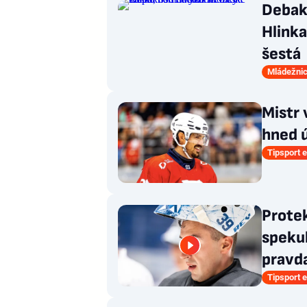
Debakl
Hlink
šestá
Mládežnic
Mistr 
hned ú
Tipsport e
Prote
spekul
pravd
Tipsport e