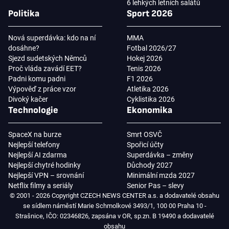
6 lehkých letních salátů
Politika
Sport 2026
Nová superdávka: kdo na ní
MMA
dosáhne?
Fotbal 2026/27
Sjezd sudetských Němců
Hokej 2026
Proč vláda zavádí EET?
Tenis 2026
Padni komu padni
F1 2026
Výpověď z práce vzor
Atletika 2026
Divoký kačer
Cyklistika 2026
Technologie
Ekonomika
SpaceX na burze
Smrt OSVČ
Nejlepší telefony
Spořicí účty
Nejlepší AI zdarma
Superdávka – změny
Nejlepší chytré hodinky
Důchody 2027
Nejlepší VPN – srovnání
Minimální mzda 2027
Netflix filmy a seriály
Senior Pas – slevy
© 2001 - 2026 Copyright CZECH NEWS CENTER a.s. a dodavatelé obsahu
se sídlem náměstí Marie Schmolkové 3493/1, 100 00 Praha 10 -
Strašnice, IČO: 02346826, zapsána v OR, sp.zn. B 19490 a dodavatelé
obsahu