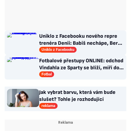
Uniklo z Facebooku nového repre
trenéra Denii: Babiš nechápe, Berbr
přivítal naivku
Uniklo z Facebooku
Fotbalové přestupy ONLINE: odchod
Vindahla ze Sparty se blíží, míří do
druhé italské ligy
Fotbal
Jak vybrat barvu, která vám bude
slušet? Tohle je rozhodující
reklama