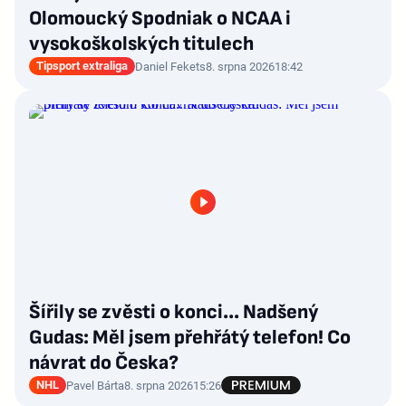
Olomoucký Spodniak o NCAA i
vysokoškolských titulech
Tipsport extraliga
Daniel Fekets
8. srpna 2026
18:42
Šířily se zvěsti o konci... Nadšený
Gudas: Měl jsem přehřátý telefon! Co
návrat do Česka?
NHL
Pavel Bárta
8. srpna 2026
15:26