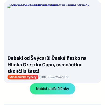
Debakl od Švýcarů! České fiasko na
Hlinka Gretzky Cupu, osmnáctka
skončila šestá
Mládežnické výběry
ČTK
8. srpna 2026
08:00
Načíst další články