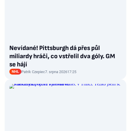
Nevídané! Pittsburgh dá přes půl
miliardy hráči, co vstřelil dva góly. GM
se hájí
NHL
Patrik Czepiec
7. srpna 2026
17:25