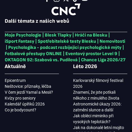
Další témata z našich webů
Moje Psychologie
|
Blesk Tlapky
|
Hráči na Blesku
|
iSport Fantasy
|
Spotřebitelské testy Blesku
|
Nemovitosti
|
Psychologika - podcast rozbíjející psychologické mýty
|
Fotbalové přestupy ONLINE
|
Eventový prostor Level 9
|
OKTAGON 92: Szabová vs. Pudilová
|
Chance Liga 2026/27
Aktuálně
Léto 2026
Epicentrum
Karlovarský filmový festival
Neštovice: příznaky, léčba
2026
V čem jezdí Yamal a Mesii?
Znamení, že jste potkali
Kvízy pro seniory
někoho z minulého života
Kalendář úplňků 2026
Astronomické úkazy 2026:
Co je bodycount?
zatmění slunce a další
Jak obléci miminko při
vysokých teplotách?
Jak na dokonalé letní mojito