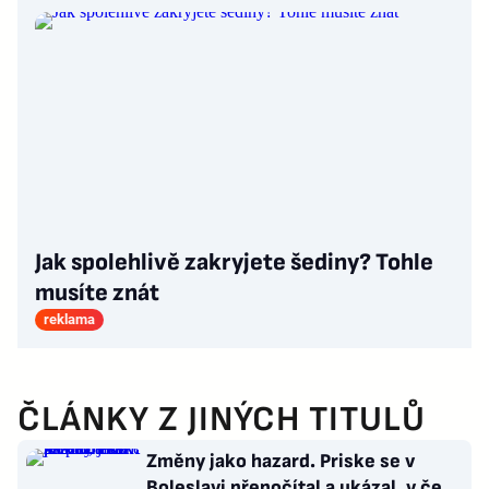
Jak spolehlivě zakryjete šediny? Tohle
musíte znát
reklama
ČLÁNKY Z JINÝCH TITULŮ
Změny jako hazard. Priske se v
Boleslavi přepočítal a ukázal, v čem