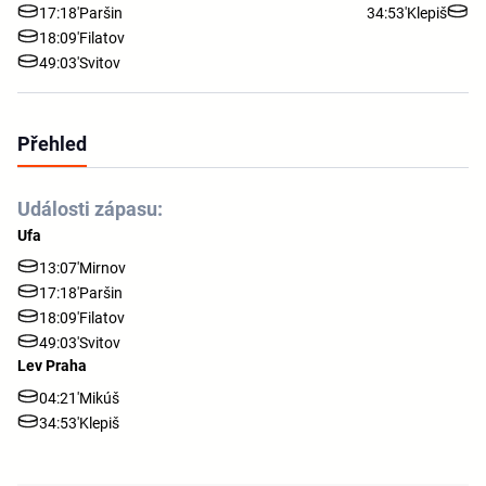
17:18'
Paršin
34:53'
Klepiš
18:09'
Filatov
49:03'
Svitov
Přehled
Události zápasu:
Ufa
13:07'
Mirnov
17:18'
Paršin
18:09'
Filatov
49:03'
Svitov
Lev Praha
04:21'
Mikúš
34:53'
Klepiš