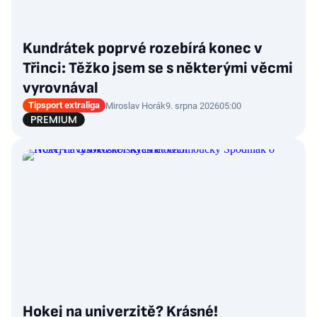
Kundrátek poprvé rozebírá konec v
Třinci: Těžko jsem se s některými věcmi
vyrovnával
Tipsport extraliga
Miroslav Horák
9. srpna 2026
05:00
Hokej na univerzitě? Krásné!