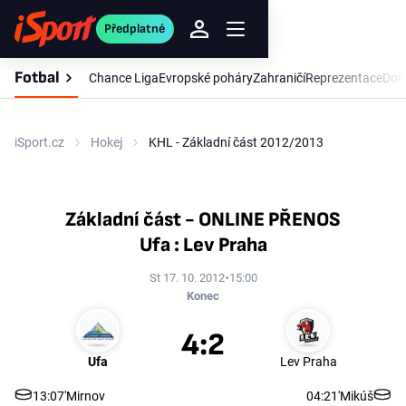
Předplatné
Fotbal
Chance Liga
Evropské poháry
Zahraničí
Reprezentace
Dom
iSport.cz
Hokej
KHL - Základní část 2012/2013
Základní část - ONLINE PŘENOS
Ufa : Lev Praha
St 17. 10. 2012
15:00
Konec
4:2
Ufa
Lev Praha
13:07'
Mirnov
04:21'
Mikúš