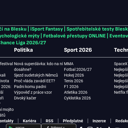
či na Blesku
|
iSport Fantasy
|
Spotřebitelské testy Bles
sychologické mýty
|
Fotbalové přestupy ONLINE
|
Eventov
hance Liga 2026/27
Politika
Sport 2026
Techn
festival
Nová superdávka: kdo na ní
MMA
SpaceX 
dosáhne?
Fotbal 2026/27
Nejlepší
kali
Sjezd sudetských Němců
Hokej 2026
Nejlepš
ivota
Proč vláda zavádí EET?
Tenis 2026
Nejlepš
 2026:
Padni komu padni
F1 2026
Nejlepš
ší
Výpověď z práce vzor
Atletika 2026
Netflix 
ři
Divoký kačer
Cyklistika 2026
?
í mojito
látů
ontakty
Kariéra
RSS
Předplatné
Inzerce
Redak