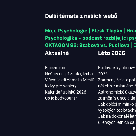
Další témata z našich webů
Moje Psychologie
|
Blesk Tlapky
|
Hrá
Psychologika - podcast rozbíjející p
OKTAGON 92: Szabová vs. Pudilová
|
C
Aktuálně
Léto 2026
Epicentrum
Karlovarský filmový 
Neštovice: příznaky, léčba
2026
V čem jezdí Yamal a Mesii?
Znamení, že jste pot
Kvízy pro seniory
někoho z minulého ž
Kalendář úplňků 2026
Astronomické úkazy
Co je bodycount?
zatmění slunce a dal
Jak obléci miminko p
vysokých teplotách
Jak na dokonalé letn
6 lehkých letních sa
K