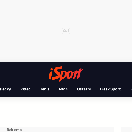
sledky
Video
Tenis
MMA
Ostatní
Blesk Sport
F