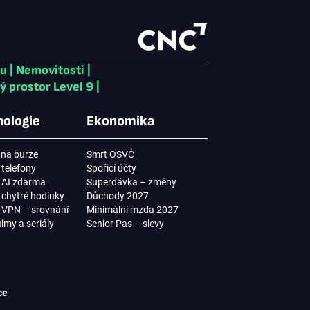
ku
|
Nemovitosti
|
ý prostor Level 9
|
ologie
Ekonomika
na burze
Smrt OSVČ
 telefony
Spořicí účty
í AI zdarma
Superdávka – změny
í chytré hodinky
Důchody 2027
í VPN – srovnání
Minimální mzda 2027
filmy a seriály
Senior Pas – slevy
ce