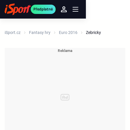
Předplatné
iSport.cz
Fantasy hry
Euro 2016
Zebricky