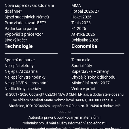
Nová superdávka: kdo na ní
MMA
dosáhne?
Fotbal 2026/27
Sjezd sudetských Němců
Hokej 2026
Proč vláda zavádí EET?
Tenis 2026
Padni komu padni
F1 2026
Výpověď z práce vzor
Atletika 2026
Divoký kačer
Cyklistika 2026
Technologie
Ekonomika
SpaceX na burze
Temu a clo
Nejlepší telefony
Spořicí účty
Nejlepší AI zdarma
Superdávka – změny
Nejlepší chytré hodinky
Chybějící roky k důchodu
Nejlepší VPN – srovnání
Minimální mzda 2027
Netflix filmy a seriály
Vedro v práci
© 2001 - 2026 Copyright CZECH NEWS CENTER a.s. a dodavatelé obsahu
se sídlem náměstí Marie Schmolkové 3493/1, 100 00 Praha 10 -
Strašnice, IČO: 02346826, zapsána v OR, sp.zn. B 19490 a dodavatelé
obsahu
Autorská práva k publikovaným materiálům
Podmínky pro užívání služby informační společnosti
Informace o zpracování osobních údajů
Cookies
Nastavení soukromí