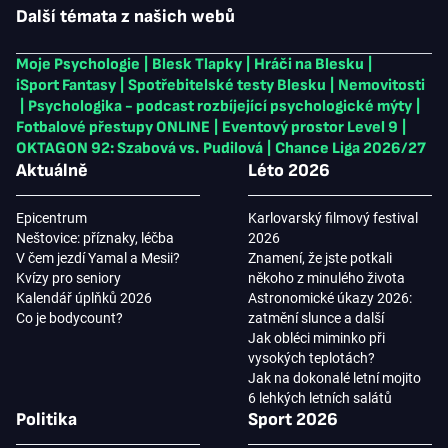
Další témata z našich webů
Moje Psychologie
|
Blesk Tlapky
|
Hráči na Blesku
|
iSport Fantasy
|
Spotřebitelské testy Blesku
|
Nemovitosti
|
Psychologika - podcast rozbíjející psychologické mýty
|
Fotbalové přestupy ONLINE
|
Eventový prostor Level 9
|
OKTAGON 92: Szabová vs. Pudilová
|
Chance Liga 2026/27
Aktuálně
Léto 2026
Epicentrum
Karlovarský filmový festival
Neštovice: příznaky, léčba
2026
V čem jezdí Yamal a Mesii?
Znamení, že jste potkali
Kvízy pro seniory
někoho z minulého života
Kalendář úplňků 2026
Astronomické úkazy 2026:
Co je bodycount?
zatmění slunce a další
Jak obléci miminko při
vysokých teplotách?
Jak na dokonalé letní mojito
6 lehkých letních salátů
Politika
Sport 2026