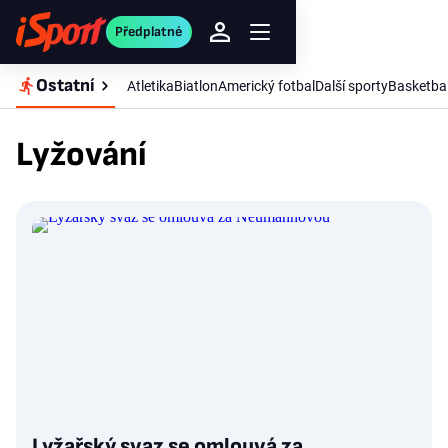
Předplatné
Ostatní
Atletika
Biatlon
Americký fotbal
Další sporty
Basketba
Lyžování
Lyžařský svaz se omlouvá za