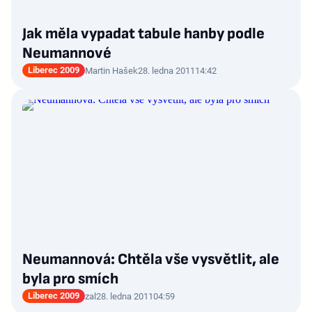
Jak měla vypadat tabule hanby podle
Neumannové
Liberec 2009
Martin Hašek
28. ledna 2011
14:42
Neumannová: Chtěla vše vysvětlit, ale
byla pro smích
Liberec 2009
zal
28. ledna 2011
04:59