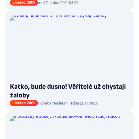
Liberec 2009
rou
17. ledna 2011
04:59
Katko, bude dusno! Věřitelé už chystají
žaloby
Liberec 2009
Hynek Preisler
14. ledna 2011
04:58