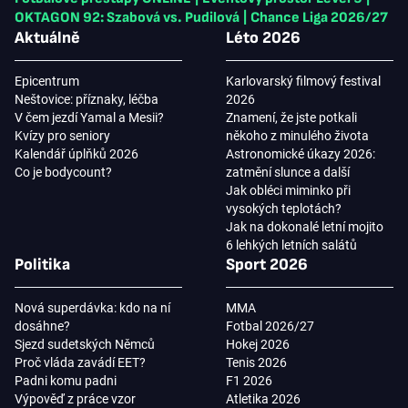
OKTAGON 92: Szabová vs. Pudilová
|
Chance Liga 2026/27
Aktuálně
Léto 2026
Epicentrum
Karlovarský filmový festival
Neštovice: příznaky, léčba
2026
V čem jezdí Yamal a Mesii?
Znamení, že jste potkali
Kvízy pro seniory
někoho z minulého života
Kalendář úplňků 2026
Astronomické úkazy 2026:
Co je bodycount?
zatmění slunce a další
Jak obléci miminko při
vysokých teplotách?
Jak na dokonalé letní mojito
6 lehkých letních salátů
Politika
Sport 2026
Nová superdávka: kdo na ní
MMA
dosáhne?
Fotbal 2026/27
Sjezd sudetských Němců
Hokej 2026
Proč vláda zavádí EET?
Tenis 2026
Padni komu padni
F1 2026
Výpověď z práce vzor
Atletika 2026