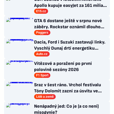
Apollo kupuje easyJet za 161 miliard
korun
E15.cz
GTA 6 dostane ještě v srpnu nové
záběry. Rockstar oznámil dlouho
očekávanou prezentaci
Poggers
Dacia, Ford i Suzuki zastavují linky.
Vyschlý Dunaj drtí energetiku
Balkánu
Auto.cz
Vítězové a poražení po první
polovině sezóny 2026
F1 Sport
Sraz v šest ráno. Vrchol festivalu
Tóny Dolomit zazní za úsvitu ve
3000 metrech
Lidé a země
Nenápadný jed: Co je (a co není)
misogynie?