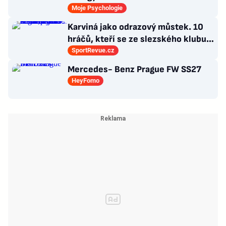
Moje Psychologie
Karviná jako odrazový můstek. 10
hráčů, kteří se ze slezského klubu
probili k lukrativnímu angažmá
SportRevue.cz
Mercedes- Benz Prague FW SS27
HeyFomo