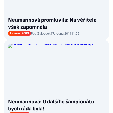
Neumannová promluvila: Na věřitele
však zapomněla
Liberec 2009
Petr Žaloudek
17. ledna 2011
11:05
Neumannová: U dalšího šampionátu
bych ráda byla!