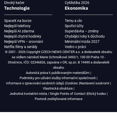
Divoký kačer
Cyklistika 2026
Technologie
Ekonomika
SpaceX na burze
Temu a clo
Nejlepší telefony
Spořicí účty
Nejlepší AI zdarma
Superdávka – změny
Nejlepší chytré hodinky
Chybějící roky k důchodu
Nejlepší VPN – srovnání
Minimální mzda 2027
Netflix filmy a seriály
Vedro v práci
© 2001 - 2026 Copyright CZECH NEWS CENTER a.s. a dodavatelé obsahu
se sídlem náměstí Marie Schmolkové 3493/1, 100 00 Praha 10 -
Strašnice, IČO: 02346826, zapsána v OR, sp.zn. B 19490 a dodavatelé
obsahu
Autorská práva k publikovaným materiálům
Podmínky pro užívání služby informační společnosti
Informace o zpracování osobních údajů
Cookies
Nastavení soukromí
Vlastnická struktura
Jednotná kontaktní místa / Single Points of Contact
Etický kodex
Povinně zveřejňované informace