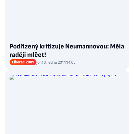
Podřízený kritizuje Neumannovou: Měla
raději mlčet!
Liberec 2009
jon
10. ledna 2011
14:05