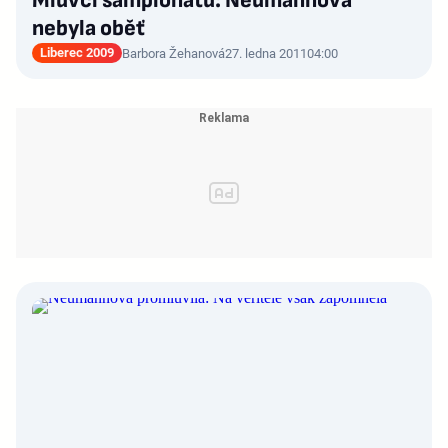
Mluvčí šampionátu: Neumannová
nebyla oběť
Liberec 2009
Barbora Žehanová
27. ledna 2011
04:00