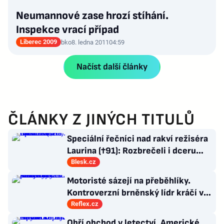
Neumannové zase hrozí stíhání.
Inspekce vrací případ
Liberec 2009
bko
8. ledna 2011
04:59
Načíst další články
ČLÁNKY Z JINÝCH TITULŮ
Speciální řečníci nad rakví režiséra
Laurina (†91): Rozbrečeli i dceru
Sabinu
Blesk.cz
Motoristé sázejí na přeběhlíky.
Kontroverzní brněnský lídr kráčí v
závěsu ministryně Mrázové
Reflex.cz
Obří obchod v letectví. Americké