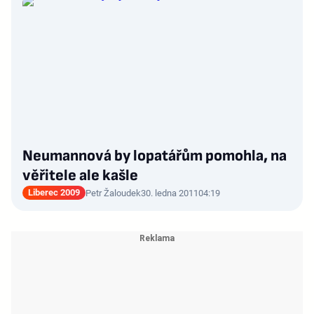
Neumannová by lopatářům pomohla, na
věřitele ale kašle
Liberec 2009
Petr Žaloudek
30. ledna 2011
04:19