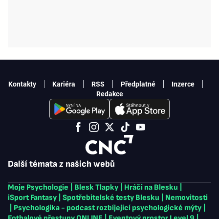
Kontakty
Kariéra
RSS
Předplatné
Inzerce
Redakce
Další témata z našich webů
Moje Psychologie
|
Blesk Tlapky
|
Hráči na Blesku
|
iSport Fantasy
|
Spotřebitelské testy Blesku
|
Nemovitosti
|
Psychologika - podcast rozbíjející psychologické mýty
|
Fotbalové přestupy ONLINE
|
Eventový prostor Level 9
|