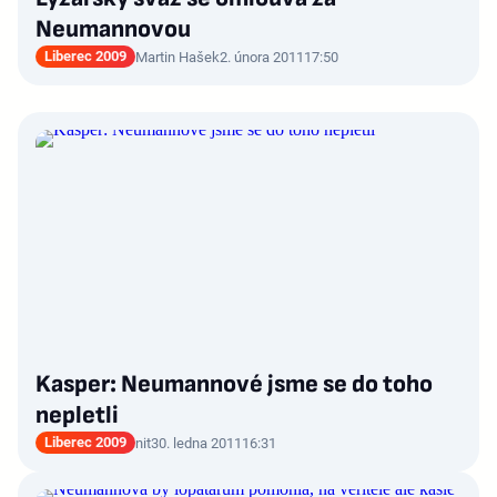
Neumannovou
Liberec 2009
Martin Hašek
2. února 2011
17:50
Kasper: Neumannové jsme se do toho
nepletli
Liberec 2009
nit
30. ledna 2011
16:31