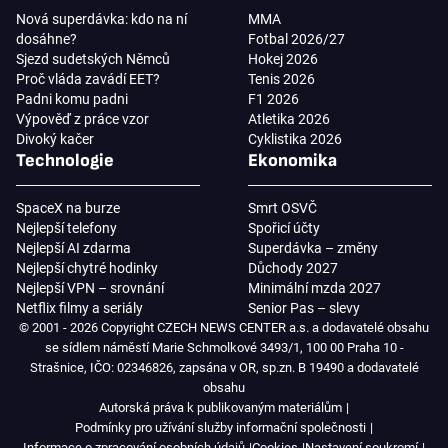
Nová superdávka: kdo na ní
MMA
dosáhne?
Fotbal 2026/27
Sjezd sudetských Němců
Hokej 2026
Proč vláda zavádí EET?
Tenis 2026
Padni komu padni
F1 2026
Výpověď z práce vzor
Atletika 2026
Divoký kačer
Cyklistika 2026
Technologie
Ekonomika
SpaceX na burze
Smrt OSVČ
Nejlepší telefony
Spořicí účty
Nejlepší AI zdarma
Superdávka – změny
Nejlepší chytré hodinky
Důchody 2027
Nejlepší VPN – srovnání
Minimální mzda 2027
Netflix filmy a seriály
Senior Pas – slevy
© 2001 - 2026 Copyright CZECH NEWS CENTER a.s. a dodavatelé obsahu
se sídlem náměstí Marie Schmolkové 3493/1, 100 00 Praha 10 -
Strašnice, IČO: 02346826, zapsána v OR, sp.zn. B 19490 a dodavatelé
obsahu
Autorská práva k publikovaným materiálům
Podmínky pro užívání služby informační společnosti
Informace o zpracování osobních údajů
Cookies
Nastavení soukromí