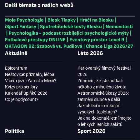
Další témata z našich webů
Moje Psychologie
|
Blesk Tlapky
|
Hráči na Blesku
|
iSport Fantasy
|
Spotřebitelské testy Blesku
|
Nemovitosti
|
Psychologika - podcast rozbíjející psychologické mýty
|
Fotbalové přestupy ONLINE
|
Eventový prostor Level 9
|
OKTAGON 92: Szabová vs. Pudilová
|
Chance Liga 2026/27
Aktuálně
Léto 2026
Epicentrum
Karlovarský filmový festival
Neštovice: příznaky, léčba
2026
V čem jezdí Yamal a Mesii?
Znamení, že jste potkali
Kvízy pro seniory
někoho z minulého života
Kalendář úplňků 2026
Astronomické úkazy 2026:
Co je bodycount?
zatmění slunce a další
Jak obléci miminko při
vysokých teplotách?
Jak na dokonalé letní mojito
6 lehkých letních salátů
Politika
Sport 2026