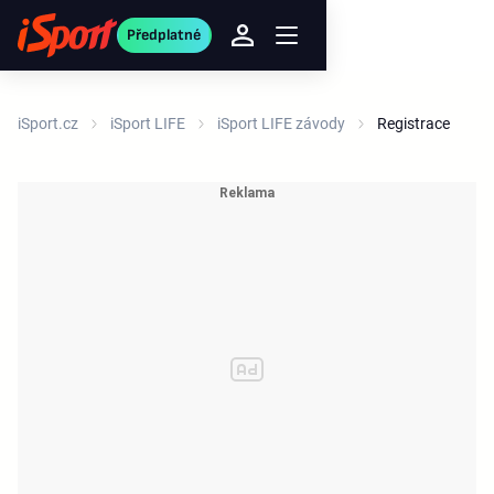
Předplatné
iSport.cz
iSport LIFE
iSport LIFE závody
Registrace