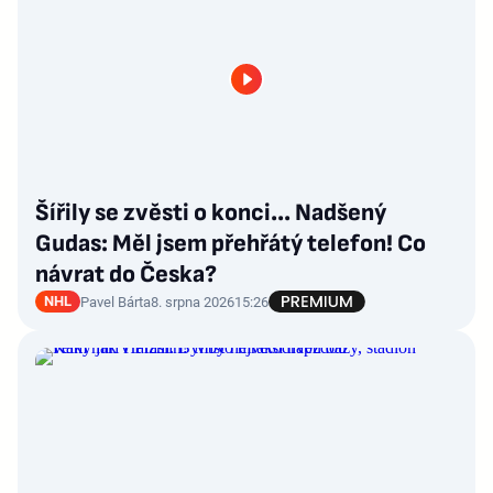
Šířily se zvěsti o konci... Nadšený
Gudas: Měl jsem přehřátý telefon! Co
návrat do Česka?
NHL
Pavel Bárta
8. srpna 2026
15:26