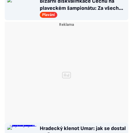
Bizarní diskvalifikace Čechů na
plaveckém šampionátu: Za všechno
mohla čepička!
Plavání
Hradecký klenot Umar: jak se dostal