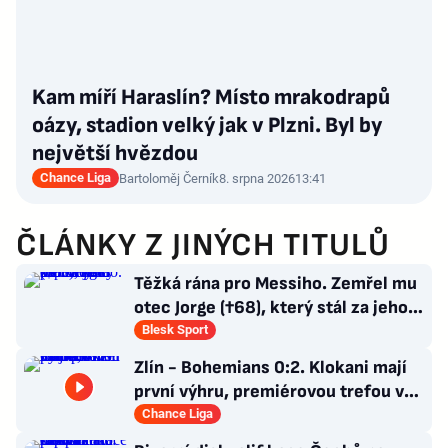
Kam míří Haraslín? Místo mrakodrapů
oázy, stadion velký jak v Plzni. Byl by
největší hvězdou
Chance Liga
Bartoloměj Černík
8. srpna 2026
13:41
ČLÁNKY Z JINÝCH TITULŮ
Těžká rána pro Messiho. Zemřel mu
otec Jorge (†68), který stál za jeho
úspěchy
Blesk Sport
Zlín - Bohemians 0:2. Klokani mají
první výhru, premiérovou trefou v
lize rozhodl Mirvald
Chance Liga