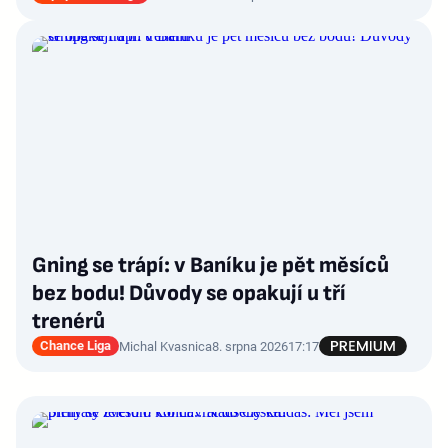
Gning se trápí: v Baníku je pět měsíců
bez bodu! Důvody se opakují u tří
trenérů
Chance Liga
Michal Kvasnica
8. srpna 2026
17:17