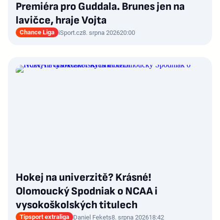
Premiéra pro Guddala. Brunes jen na
lavičce, hraje Vojta
Chance Liga
iSport.cz
8. srpna 2026
20:00
Hokej na univerzitě? Krásné!
Olomoucký Spodniak o NCAA i
vysokoškolských titulech
Tipsport extraliga
Daniel Fekets
8. srpna 2026
18:42