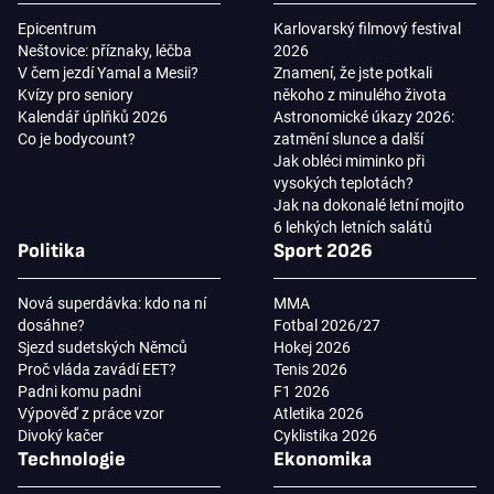
Epicentrum
Karlovarský filmový festival
Neštovice: příznaky, léčba
2026
V čem jezdí Yamal a Mesii?
Znamení, že jste potkali
Kvízy pro seniory
někoho z minulého života
Kalendář úplňků 2026
Astronomické úkazy 2026:
Co je bodycount?
zatmění slunce a další
Jak obléci miminko při
vysokých teplotách?
Jak na dokonalé letní mojito
6 lehkých letních salátů
Politika
Sport 2026
Nová superdávka: kdo na ní
MMA
dosáhne?
Fotbal 2026/27
Sjezd sudetských Němců
Hokej 2026
Proč vláda zavádí EET?
Tenis 2026
Padni komu padni
F1 2026
Výpověď z práce vzor
Atletika 2026
Divoký kačer
Cyklistika 2026
Technologie
Ekonomika