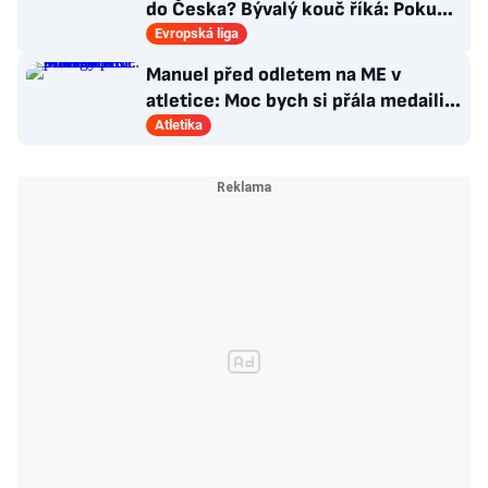
do Česka? Bývalý kouč říká: Pokud
nezblbne...
Evropská liga
Manuel před odletem na ME v
atletice: Moc bych si přála medaili.
Prozradila strategii
Atletika