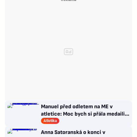
Manuel před odletem na ME v
atletice: Moc bych si přála medaili.
Prozradila strategii
Atletika
Anna Satoranská o konci v