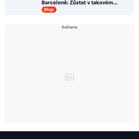
Barceloně: Zůstat v takovém
chaosu bych svému muži nepřála
Blogy