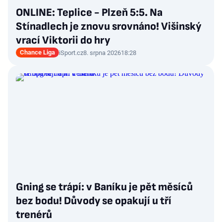
ONLINE: Teplice - Plzeň 5:5. Na
Stínadlech je znovu srovnáno! Višinský
vrací Viktorii do hry
Chance Liga
iSport.cz
8. srpna 2026
18:28
Gning se trápí: v Baníku je pět měsíců
bez bodu! Důvody se opakují u tří
trenérů