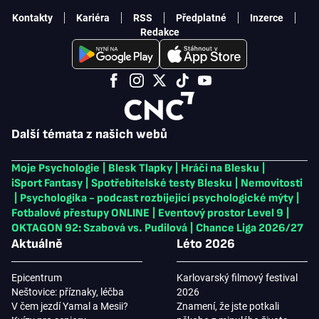
Kontakty
Kariéra
RSS
Předplatné
Inzerce
Redakce
Další témata z našich webů
Moje Psychologie
|
Blesk Tlapky
|
Hráči na Blesku
|
iSport Fantasy
|
Spotřebitelské testy Blesku
|
Nemovitosti
|
Psychologika - podcast rozbíjející psychologické mýty
|
Fotbalové přestupy ONLINE
|
Eventový prostor Level 9
|
OKTAGON 92: Szabová vs. Pudilová
|
Chance Liga 2026/27
Aktuálně
Léto 2026
Epicentrum
Karlovarský filmový festival
Neštovice: příznaky, léčba
2026
V čem jezdí Yamal a Mesii?
Znamení, že jste potkali