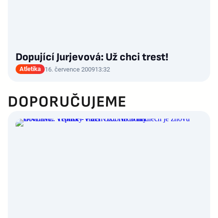
Dopující Jurjevová: Už chci trest!
Atletika
16. července 2009
13:32
DOPORUČUJEME