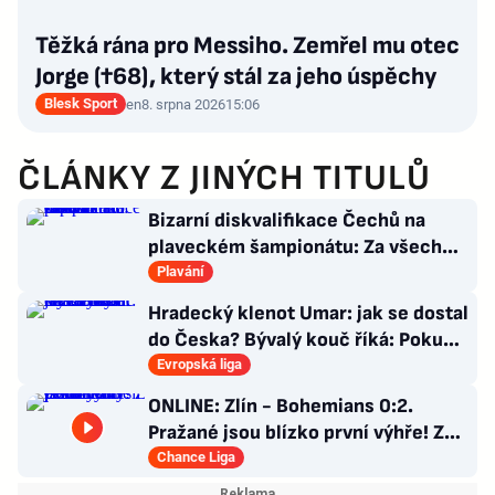
Těžká rána pro Messiho. Zemřel mu otec
Jorge (†68), který stál za jeho úspěchy
Blesk Sport
en
8. srpna 2026
15:06
ČLÁNKY Z JINÝCH TITULŮ
Bizarní diskvalifikace Čechů na
plaveckém šampionátu: Za všechno
mohla čepička!
Plavání
Hradecký klenot Umar: jak se dostal
do Česka? Bývalý kouč říká: Pokud
nezblbne...
Evropská liga
ONLINE: Zlín - Bohemians 0:2.
Pražané jsou blízko první výhře! Z
penalty zvýšil Čermák
Chance Liga