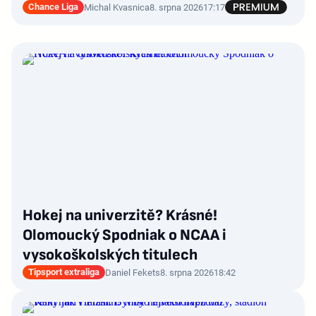
Chance Liga
Michal Kvasnica
8. srpna 2026
17:17
Hokej na univerzitě? Krásné!
Olomoucký Spodniak o NCAA i
vysokoškolských titulech
Tipsport extraliga
Daniel Fekets
8. srpna 2026
18:42