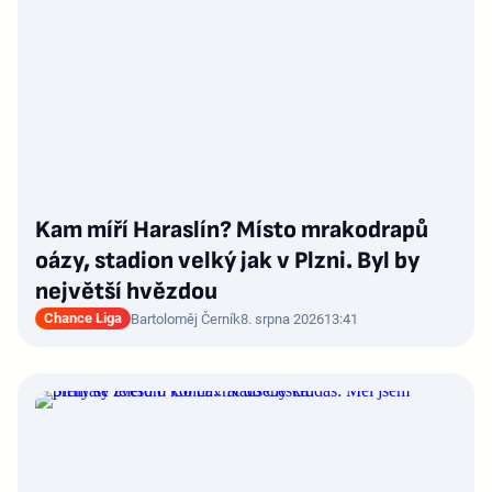
Kam míří Haraslín? Místo mrakodrapů
oázy, stadion velký jak v Plzni. Byl by
největší hvězdou
Chance Liga
Bartoloměj Černík
8. srpna 2026
13:41