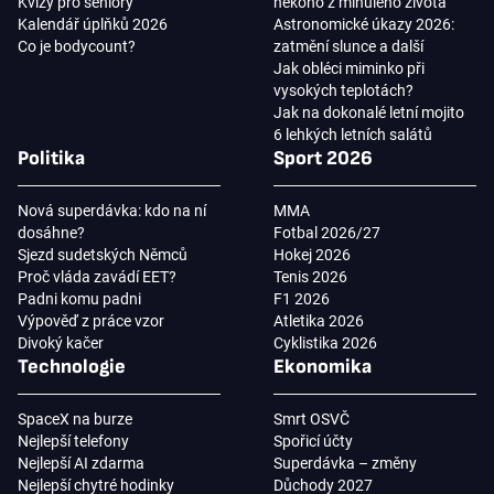
Kvízy pro seniory
někoho z minulého života
Kalendář úplňků 2026
Astronomické úkazy 2026:
Co je bodycount?
zatmění slunce a další
Jak obléci miminko při
vysokých teplotách?
Jak na dokonalé letní mojito
6 lehkých letních salátů
Politika
Sport 2026
Nová superdávka: kdo na ní
MMA
dosáhne?
Fotbal 2026/27
Sjezd sudetských Němců
Hokej 2026
Proč vláda zavádí EET?
Tenis 2026
Padni komu padni
F1 2026
Výpověď z práce vzor
Atletika 2026
Divoký kačer
Cyklistika 2026
Technologie
Ekonomika
SpaceX na burze
Smrt OSVČ
Nejlepší telefony
Spořicí účty
Nejlepší AI zdarma
Superdávka – změny
Nejlepší chytré hodinky
Důchody 2027