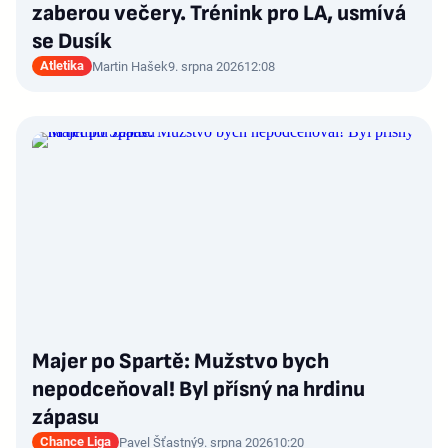
zaberou večery. Trénink pro LA, usmívá
se Dusík
Atletika
Martin Hašek
9. srpna 2026
12:08
Majer po Spartě: Mužstvo bych
nepodceňoval! Byl přísný na hrdinu
zápasu
Chance Liga
Pavel Šťastný
9. srpna 2026
10:20