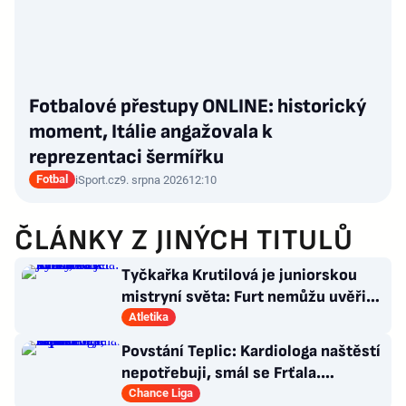
Fotbalové přestupy ONLINE: historický
moment, Itálie angažovala k
reprezentaci šermířku
Fotbal
iSport.cz
9. srpna 2026
12:10
ČLÁNKY Z JINÝCH TITULŮ
Tyčkařka Krutilová je juniorskou
mistryní světa: Furt nemůžu uvěřit,
co se stalo!
Atletika
Povstání Teplic: Kardiologa naštěstí
nepotřebuji, smál se Frťala.
Promluvil o zájmu Plzně
Chance Liga