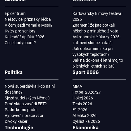
Epicentrum
Karlovarský filmový festival
Neštovice: příznaky, léčba
2026
V čem jezdí Yamal a Mesii?
Znamení, že jste potkali
Kvízy pro seniory
někoho z minulého života
Kalendář úplňků 2026
Astronomické úkazy 2026:
Co je bodycount?
zatmění slunce a další
Jak obléci miminko při
vysokých teplotách?
Jak na dokonalé letní mojito
6 lehkých letních salátů
Politika
Sport 2026
Nová superdávka: kdo na ní
MMA
dosáhne?
Fotbal 2026/27
Sjezd sudetských Němců
Hokej 2026
Proč vláda zavádí EET?
Tenis 2026
Padni komu padni
F1 2026
Výpověď z práce vzor
Atletika 2026
Divoký kačer
Cyklistika 2026
Technologie
Ekonomika