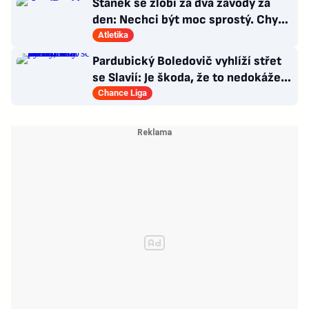
Staněk se zlobí za dva závody za
den: Nechci být moc sprostý. Chybí
nám styčný důstojník
Atletika
Pardubický Boledovič vyhlíží střet
se Slavií: Je škoda, že to nedokáže
postavit na mladých
Chance Liga