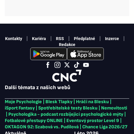
Kontakty
Kariéra
RSS
Předplatné
Inzerce
Redakce
Další témata z našich webů
Moje Psychologie
|
Blesk Tlapky
|
Hráči na Blesku
|
iSport Fantasy
|
Spotřebitelské testy Blesku
|
Nemovitosti
|
Psychologika - podcast rozbíjející psychologické mýty
|
Fotbalové přestupy ONLINE
|
Eventový prostor Level 9
|
OKTAGON 92: Szabová vs. Pudilová
|
Chance Liga 2026/27
Aktuálně
Léto 2026