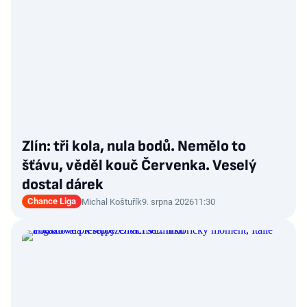
Zlín: tři kola, nula bodů. Nemělo to
šťávu, věděl kouč Červenka. Veselý
dostal dárek
Chance Liga
Michal Koštuřík
9. srpna 2026
11:30