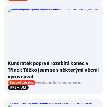
Kundrátek poprvé rozebírá konec v
Třinci: Těžko jsem se s některými věcmi
vyrovnával
Tipsport extraliga
Miroslav Horák
9. srpna 2026
05:00