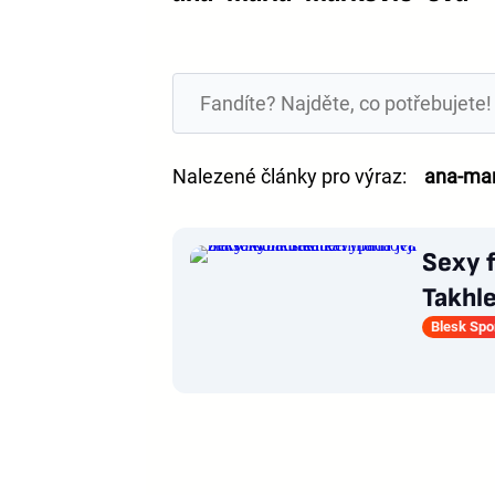
Nalezené články pro výraz:
ana-mar
Sexy 
Takhle
Blesk Spo