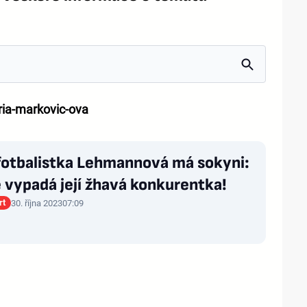
ia-markovic-ova
fotbalistka Lehmannová má sokyni:
 vypadá její žhavá konkurentka!
rt
30. října 2023
07:09