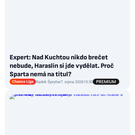
Expert: Nad Kuchtou nikdo brečet
nebude, Haraslín si jde vydělat. Proč
Sparta nemá na titul?
Chance Liga
Radek Špryňar
7. srpna 2026
15:30