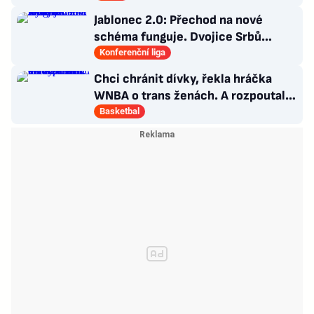
Jablonec 2.0: Přechod na nové
schéma funguje. Dvojice Srbů
klíčem k modernímu stylu
Konferenční liga
Chci chránit dívky, řekla hráčka
WNBA o trans ženách. A rozpoutala
kulturní válku
Basketbal