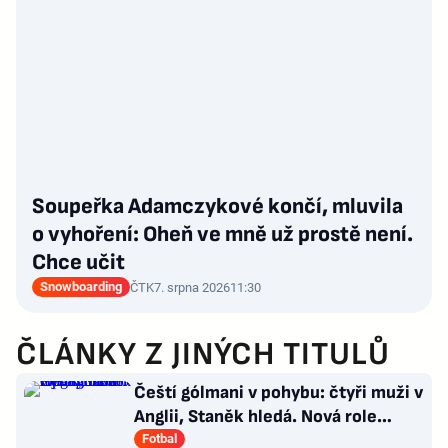
Soupeřka Adamczykové končí, mluvila
o vyhoření: Oheň ve mně už prostě není.
Chce učit
Snowboarding
ČTK
7. srpna 2026
11:30
ČLÁNKY Z JINÝCH TITULŮ
Čeští gólmani v pohybu: čtyři muži v
Anglii, Staněk hledá. Nová role
Kinského
Fotbal