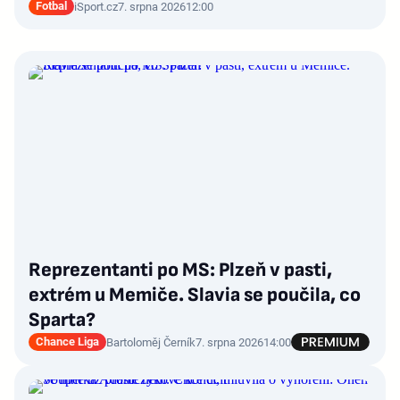
Fotbal
iSport.cz
7. srpna 2026
12:00
Reprezentanti po MS: Plzeň v pasti,
extrém u Memiče. Slavia se poučila, co
Sparta?
Chance Liga
Bartoloměj Černík
7. srpna 2026
14:00