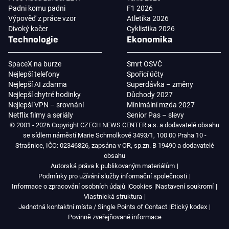
Padni komu padni
F1 2026
Výpověď z práce vzor
Atletika 2026
Divoký kačer
Cyklistika 2026
Technologie
Ekonomika
SpaceX na burze
Smrt OSVČ
Nejlepší telefony
Spořicí účty
Nejlepší AI zdarma
Superdávka – změny
Nejlepší chytré hodinky
Důchody 2027
Nejlepší VPN – srovnání
Minimální mzda 2027
Netflix filmy a seriály
Senior Pas – slevy
© 2001 - 2026 Copyright CZECH NEWS CENTER a.s. a dodavatelé obsahu
se sídlem náměstí Marie Schmolkové 3493/1, 100 00 Praha 10 -
Strašnice, IČO: 02346826, zapsána v OR, sp.zn. B 19490 a dodavatelé
obsahu
Autorská práva k publikovaným materiálům
Podmínky pro užívání služby informační společnosti
Informace o zpracování osobních údajů
Cookies
Nastavení soukromí
Vlastnická struktura
Jednotná kontaktní místa / Single Points of Contact
Etický kodex
Povinně zveřejňované informace