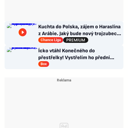
Kuchta do Polska, zájem o Haraslína
z Arábie. Jaký bude nový trojzubec
Sparty a co kapitánství?
Chance Liga
Ícko vtáhl Konečného do
přestřelky! Vystřelím ho přední
rukou, věří influencer v senzaci
Box