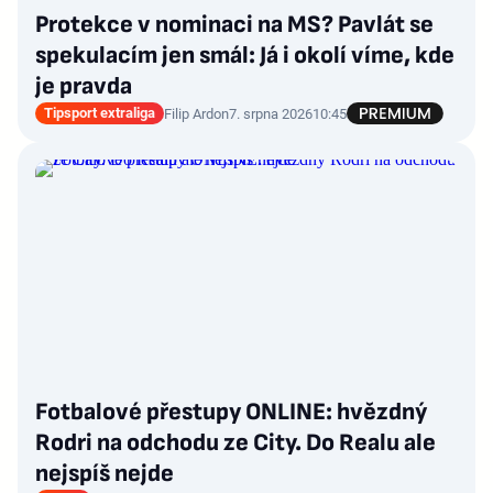
Protekce v nominaci na MS? Pavlát se
spekulacím jen smál: Já i okolí víme, kde
je pravda
Tipsport extraliga
Filip Ardon
7. srpna 2026
10:45
Fotbalové přestupy ONLINE: hvězdný
Rodri na odchodu ze City. Do Realu ale
nejspíš nejde