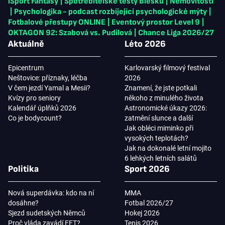
iSport Fantasy
|
Spotřebitelské testy Blesku
|
Nemovitosti
|
Psychologika - podcast rozbíjející psychologické mýty
|
Fotbalové přestupy ONLINE
|
Eventový prostor Level 9
|
OKTAGON 92: Szabová vs. Pudilová
|
Chance Liga 2026/27
Aktuálně
Léto 2026
Epicentrum
Karlovarský filmový festival
Neštovice: příznaky, léčba
2026
V čem jezdí Yamal a Mesii?
Znamení, že jste potkali
Kvízy pro seniory
někoho z minulého života
Kalendář úplňků 2026
Astronomické úkazy 2026:
Co je bodycount?
zatmění slunce a další
Jak obléci miminko při
vysokých teplotách?
Jak na dokonalé letní mojito
6 lehkých letních salátů
Politika
Sport 2026
Nová superdávka: kdo na ní
MMA
dosáhne?
Fotbal 2026/27
Sjezd sudetských Němců
Hokej 2026
Proč vláda zavádí EET?
Tenis 2026