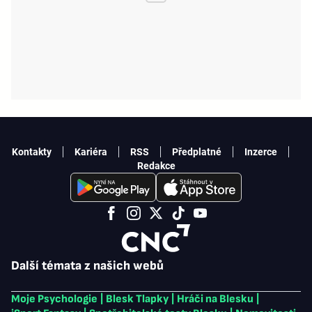
Kontakty
Kariéra
RSS
Předplatné
Inzerce
Redakce
Další témata z našich webů
Moje Psychologie
|
Blesk Tlapky
|
Hráči na Blesku
|