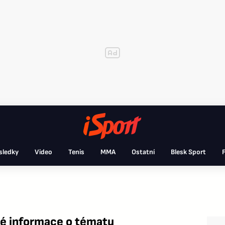
sledky
Video
Tenis
MMA
Ostatní
Blesk Sport
F
é informace o tématu