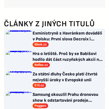
ČLÁNKY Z JINÝCH TITULŮ
Exministryně s Havránkem dováděli
v Polsku: První slova Decroix i
Havránkové!
Blesk.cz
Hra o letiště. Proč by se Babišovi
hodilo dát část ruzyňských akcií na
burzu?
Reflex.cz
Za státní dluhy Česko platí čtvrté
nejvyšší úroky v Evropské unii
E15.cz
Samsung okouzlil Prahu dronovou
show k odstartování prodeje
nových produktů
Poggers