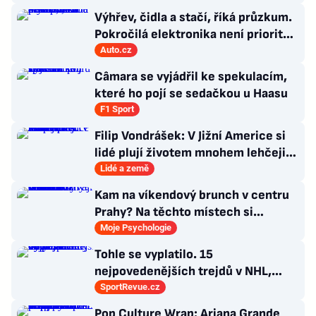
Výhřev, čidla a stačí, říká průzkum.
Pokročilá elektronika není prioritou
zákazníků
Auto.cz
Câmara se vyjádřil ke spekulacím,
které ho pojí se sedačkou u Haasu
F1 Sport
Filip Vondrášek: V Jižní Americe si
lidé plují životem mnohem lehčeji,
věci tolik neřeší
Lidé a země
Kam na víkendový brunch v centru
Prahy? Na těchto místech si
dlouhou snídani užívají i místní
Moje Psychologie
Tohle se vyplatilo. 15
nejpovedenějších trejdů v NHL,
které byly upečeny na poslední
SportRevue.cz
chvíli
Pop Culture Wrap: Ariana Grande