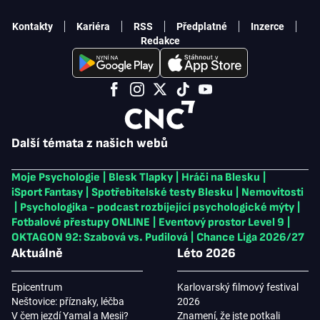
Kontakty
Kariéra
RSS
Předplatné
Inzerce
Redakce
Další témata z našich webů
Moje Psychologie
|
Blesk Tlapky
|
Hráči na Blesku
|
iSport Fantasy
|
Spotřebitelské testy Blesku
|
Nemovitosti
|
Psychologika - podcast rozbíjející psychologické mýty
|
Fotbalové přestupy ONLINE
|
Eventový prostor Level 9
|
OKTAGON 92: Szabová vs. Pudilová
|
Chance Liga 2026/27
Aktuálně
Léto 2026
Epicentrum
Karlovarský filmový festival
Neštovice: příznaky, léčba
2026
V čem jezdí Yamal a Mesii?
Znamení, že jste potkali