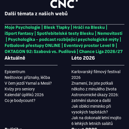
Další témata z našich webů
Moje Psychologie
|
Blesk Tlapky
|
Hráči na Blesku
|
iSport Fantasy
|
Spotřebitelské testy Blesku
|
Nemovitosti
|
Psychologika - podcast rozbíjející psychologické mýty
|
Fotbalové přestupy ONLINE
|
Eventový prostor Level 9
|
OKTAGON 92: Szabová vs. Pudilová
|
Chance Liga 2026/27
Aktuálně
Léto 2026
Epicentrum
Karlovarský filmový festival
Neštovice: příznaky, léčba
2026
V čem jezdí Yamal a Mesii?
Znamení, že jste potkali
Kvízy pro seniory
někoho z minulého života
Kalendář úplňků 2026
Astronomické úkazy 2026:
Co je bodycount?
zatmění slunce a další
Jak obléci miminko při
vysokých teplotách?
Jak na dokonalé letní mojito
6 lehkých letních salátů