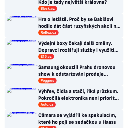
Kdo je tady největší královna?
Blesk.cz
Hra o letiště. Proč by se Babišovi
hodilo dát část ruzyňských akcií na
burzu?
Reflex.cz
Výdejní boxy čekají další změny.
Dopravci rozšiřují služby i využití
umělé inteligence
E15.cz
Samsung okouzlil Prahu dronovou
show k odstartování prodeje
nových produktů
Poggers
Výhřev, čidla a stačí, říká průzkum.
Pokročilá elektronika není prioritou
zákazníků
Auto.cz
Câmara se vyjádřil ke spekulacím,
které ho pojí se sedačkou u Haasu