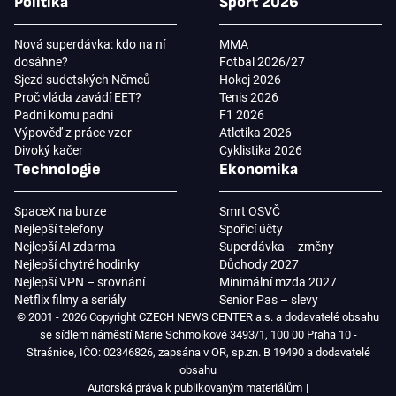
Politika
Sport 2026
Nová superdávka: kdo na ní
MMA
dosáhne?
Fotbal 2026/27
Sjezd sudetských Němců
Hokej 2026
Proč vláda zavádí EET?
Tenis 2026
Padni komu padni
F1 2026
Výpověď z práce vzor
Atletika 2026
Divoký kačer
Cyklistika 2026
Technologie
Ekonomika
SpaceX na burze
Smrt OSVČ
Nejlepší telefony
Spořicí účty
Nejlepší AI zdarma
Superdávka – změny
Nejlepší chytré hodinky
Důchody 2027
Nejlepší VPN – srovnání
Minimální mzda 2027
Netflix filmy a seriály
Senior Pas – slevy
© 2001 - 2026 Copyright CZECH NEWS CENTER a.s. a dodavatelé obsahu
se sídlem náměstí Marie Schmolkové 3493/1, 100 00 Praha 10 -
Strašnice, IČO: 02346826, zapsána v OR, sp.zn. B 19490 a dodavatelé
obsahu
Autorská práva k publikovaným materiálům