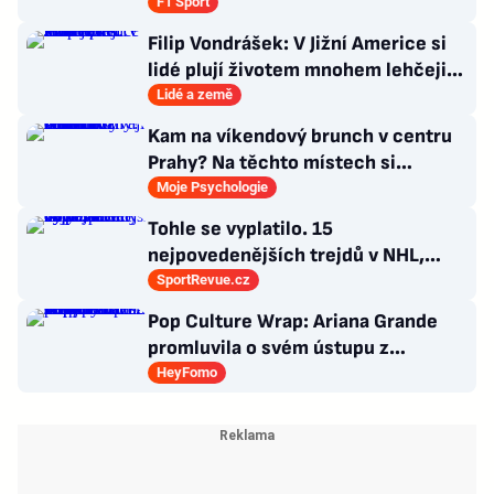
F1 Sport
Filip Vondrášek: V Jižní Americe si
lidé plují životem mnohem lehčeji,
věci tolik neřeší
Lidé a země
Kam na víkendový brunch v centru
Prahy? Na těchto místech si
dlouhou snídani užívají i místní
Moje Psychologie
Tohle se vyplatilo. 15
nejpovedenějších trejdů v NHL,
které byly upečeny na poslední
SportRevue.cz
chvíli
Pop Culture Wrap: Ariana Grande
promluvila o svém ústupu z
veřejného života a Sophia z
HeyFomo
KATSEYE si dává pauzu od skupiny