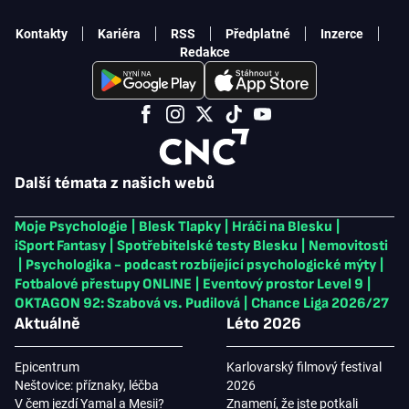
Kontakty
Kariéra
RSS
Předplatné
Inzerce
Redakce
Další témata z našich webů
Moje Psychologie
|
Blesk Tlapky
|
Hráči na Blesku
|
iSport Fantasy
|
Spotřebitelské testy Blesku
|
Nemovitosti
|
Psychologika - podcast rozbíjející psychologické mýty
|
Fotbalové přestupy ONLINE
|
Eventový prostor Level 9
|
OKTAGON 92: Szabová vs. Pudilová
|
Chance Liga 2026/27
Aktuálně
Léto 2026
Epicentrum
Karlovarský filmový festival
Neštovice: příznaky, léčba
2026
V čem jezdí Yamal a Mesii?
Znamení, že jste potkali