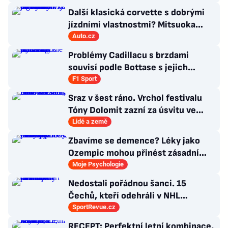
Další klasická corvette s dobrými
jízdními vlastnostmi? Mitsuoka
znovu využije legendární MX-5
Auto.cz
Problémy Cadillacu s brzdami
souvisí podle Bottase s jejich
chlazením
F1 Sport
Sraz v šest ráno. Vrchol festivalu
Tóny Dolomit zazní za úsvitu ve
3000 metrech
Lidé a země
Zbavíme se demence? Léky jako
Ozempic mohou přinést zásadní
průlom v léčbě Alzheimerovy
Moje Psychologie
choroby
Nedostali pořádnou šanci. 15
Čechů, kteří odehráli v NHL
maximálně dva zápasy
SportRevue.cz
RECEPT: Perfektní letní kombinace,