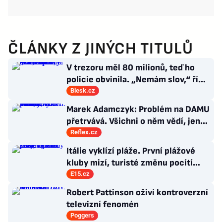
ČLÁNKY Z JINÝCH TITULŮ
V trezoru měl 80 milionů, teď ho
policie obvinila. „Nemám slov,“ říká
exšéf Správy železnic
Blesk.cz
Marek Adamczyk: Problém na DAMU
přetrvává. Všichni o něm vědí, jen
moc nevědí, co s ním
Reflex.cz
Itálie vyklízí pláže. První plážové
kluby mizí, turisté změnu pocítí
brzy
E15.cz
Robert Pattinson oživí kontroverzní
televizní fenomén
Poggers