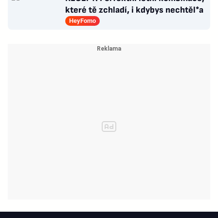
které tě zchladí, i kdybys nechtěl*a
HeyFomo