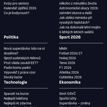
Kvízy pro seniory
někoho z minulého života
Kalendář úplňků 2026
Astronomické úkazy 2026:
Co je bodycount?
zatmění slunce a další
Jak obléci miminko při
vysokých teplotách?
Jak na dokonalé letní mojito
6 lehkých letních salátů
Politika
Sport 2026
Nová superdávka: kdo na ní
MMA
dosáhne?
Fotbal 2026/27
Sjezd sudetských Němců
Hokej 2026
Proč vláda zavádí EET?
Tenis 2026
Padni komu padni
F1 2026
Výpověď z práce vzor
Atletika 2026
Divoký kačer
Cyklistika 2026
Technologie
Ekonomika
SpaceX na burze
Smrt OSVČ
Nejlepší telefony
Spořicí účty
Nejlepší AI zdarma
Superdávka – změny