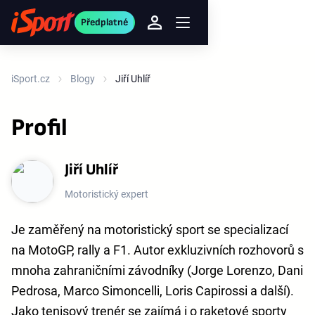
Předplatné
iSport.cz
Blogy
Jiří Uhlíř
Profil
Jiří Uhlíř
Motoristický expert
Je zaměřený na motoristický sport se specializací
na MotoGP, rally a F1. Autor exkluzivních rozhovorů s
mnoha zahraničními závodníky (Jorge Lorenzo, Dani
Pedrosa, Marco Simoncelli, Loris Capirossi a další).
Jako tenisový trenér se zajímá i o raketové sporty