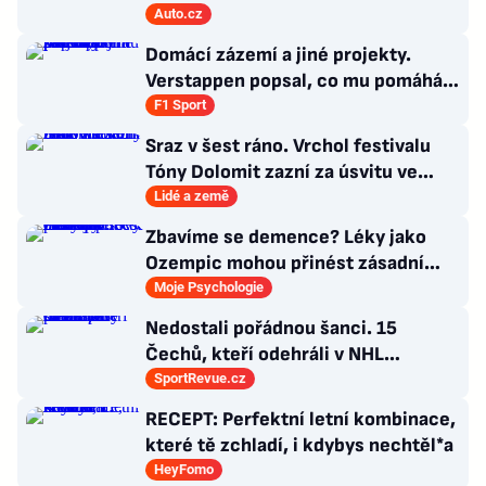
Auto.cz
Domácí zázemí a jiné projekty.
Verstappen popsal, co mu pomáhá
se soustředit na závodění
F1 Sport
Sraz v šest ráno. Vrchol festivalu
Tóny Dolomit zazní za úsvitu ve
3000 metrech
Lidé a země
Zbavíme se demence? Léky jako
Ozempic mohou přinést zásadní
průlom v léčbě Alzheimerovy
Moje Psychologie
choroby
Nedostali pořádnou šanci. 15
Čechů, kteří odehráli v NHL
maximálně dva zápasy
SportRevue.cz
RECEPT: Perfektní letní kombinace,
které tě zchladí, i kdybys nechtěl*a
HeyFomo