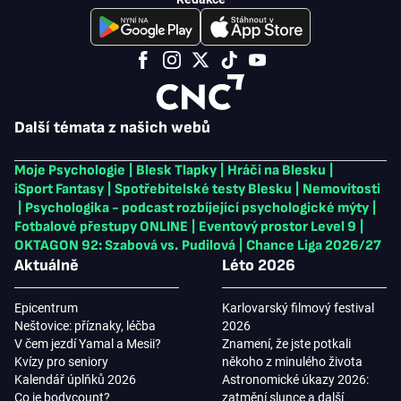
Další témata z našich webů
Moje Psychologie
|
Blesk Tlapky
|
Hráči na Blesku
|
iSport Fantasy
|
Spotřebitelské testy Blesku
|
Nemovitosti
|
Psychologika - podcast rozbíjející psychologické mýty
|
Fotbalové přestupy ONLINE
|
Eventový prostor Level 9
|
OKTAGON 92: Szabová vs. Pudilová
|
Chance Liga 2026/27
Aktuálně
Léto 2026
Epicentrum
Karlovarský filmový festival
Neštovice: příznaky, léčba
2026
V čem jezdí Yamal a Mesii?
Znamení, že jste potkali
Kvízy pro seniory
někoho z minulého života
Kalendář úplňků 2026
Astronomické úkazy 2026:
Co je bodycount?
zatmění slunce a další