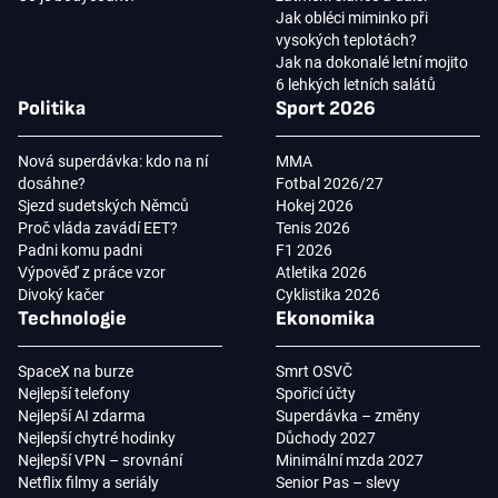
Jak obléci miminko při
vysokých teplotách?
Jak na dokonalé letní mojito
6 lehkých letních salátů
Politika
Sport 2026
Nová superdávka: kdo na ní
MMA
dosáhne?
Fotbal 2026/27
Sjezd sudetských Němců
Hokej 2026
Proč vláda zavádí EET?
Tenis 2026
Padni komu padni
F1 2026
Výpověď z práce vzor
Atletika 2026
Divoký kačer
Cyklistika 2026
Technologie
Ekonomika
SpaceX na burze
Smrt OSVČ
Nejlepší telefony
Spořicí účty
Nejlepší AI zdarma
Superdávka – změny
Nejlepší chytré hodinky
Důchody 2027
Nejlepší VPN – srovnání
Minimální mzda 2027
Netflix filmy a seriály
Senior Pas – slevy