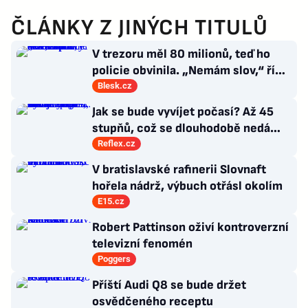
ČLÁNKY Z JINÝCH TITULŮ
V trezoru měl 80 milionů, teď ho
policie obvinila. „Nemám slov,“ říká
exšéf Správy železnic
Blesk.cz
Jak se bude vyvíjet počasí? Až 45
stupňů, což se dlouhodobě nedá
vydržet, varuje klimatolog Radim
Reflex.cz
Tolasz
V bratislavské rafinerii Slovnaft
hořela nádrž, výbuch otřásl okolím
E15.cz
Robert Pattinson oživí kontroverzní
televizní fenomén
Poggers
Příští Audi Q8 se bude držet
osvědčeného receptu