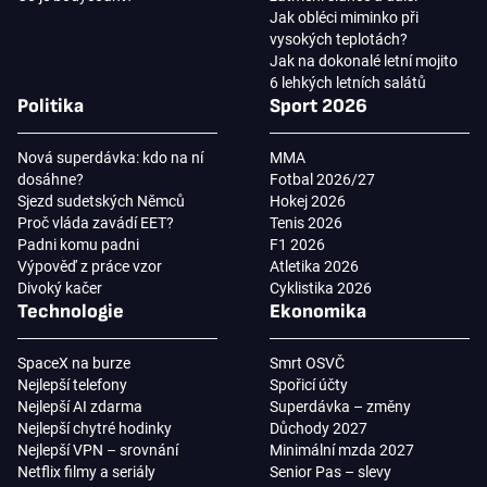
Jak obléci miminko při
vysokých teplotách?
Jak na dokonalé letní mojito
6 lehkých letních salátů
Politika
Sport 2026
Nová superdávka: kdo na ní
MMA
dosáhne?
Fotbal 2026/27
Sjezd sudetských Němců
Hokej 2026
Proč vláda zavádí EET?
Tenis 2026
Padni komu padni
F1 2026
Výpověď z práce vzor
Atletika 2026
Divoký kačer
Cyklistika 2026
Technologie
Ekonomika
SpaceX na burze
Smrt OSVČ
Nejlepší telefony
Spořicí účty
Nejlepší AI zdarma
Superdávka – změny
Nejlepší chytré hodinky
Důchody 2027
Nejlepší VPN – srovnání
Minimální mzda 2027
Netflix filmy a seriály
Senior Pas – slevy