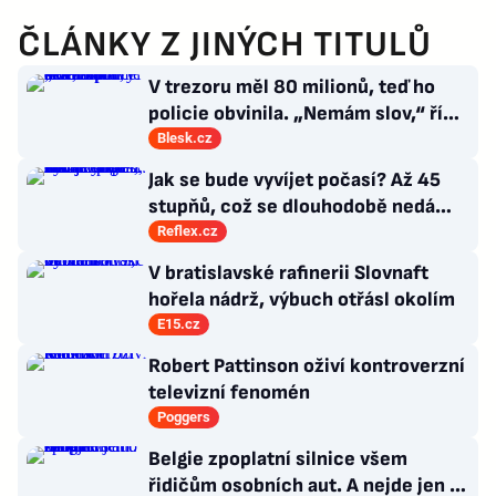
ČLÁNKY Z JINÝCH TITULŮ
V trezoru měl 80 milionů, teď ho
policie obvinila. „Nemám slov,“ říká
exšéf Správy železnic
Blesk.cz
Jak se bude vyvíjet počasí? Až 45
stupňů, což se dlouhodobě nedá
vydržet, varuje klimatolog Radim
Reflex.cz
Tolasz
V bratislavské rafinerii Slovnaft
hořela nádrž, výbuch otřásl okolím
E15.cz
Robert Pattinson oživí kontroverzní
televizní fenomén
Poggers
Belgie zpoplatní silnice všem
řidičům osobních aut. A nejde jen o