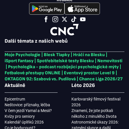
Další témata z našich webů
Moje Psychologie
|
Blesk Tlapky
|
Hráči na Blesku
|
iSport Fantasy
|
Spotřebitelské testy Blesku
|
Nemovitosti
|
Psychologika - podcast rozbíjející psychologické mýty
|
Fotbalové přestupy ONLINE
|
Eventový prostor Level 9
|
OKTAGON 92: Szabová vs. Pudilová
|
Chance Liga 2026/27
Aktuálně
Léto 2026
Epicentrum
Karlovarský filmový festival
Neštovice: příznaky, léčba
2026
V čem jezdí Yamal a Mesii?
Znamení, že jste potkali
Kvízy pro seniory
někoho z minulého života
Kalendář úplňků 2026
Astronomické úkazy 2026:
Co je bodycount?
zatmění slunce a další