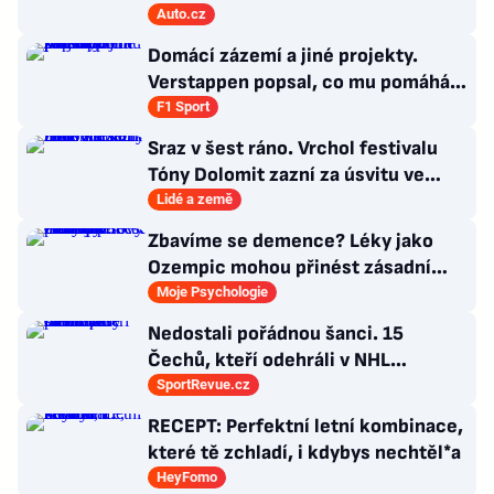
dálnice
Auto.cz
Domácí zázemí a jiné projekty.
Verstappen popsal, co mu pomáhá
se soustředit na závodění
F1 Sport
Sraz v šest ráno. Vrchol festivalu
Tóny Dolomit zazní za úsvitu ve
3000 metrech
Lidé a země
Zbavíme se demence? Léky jako
Ozempic mohou přinést zásadní
průlom v léčbě Alzheimerovy
Moje Psychologie
choroby
Nedostali pořádnou šanci. 15
Čechů, kteří odehráli v NHL
maximálně dva zápasy
SportRevue.cz
RECEPT: Perfektní letní kombinace,
které tě zchladí, i kdybys nechtěl*a
HeyFomo