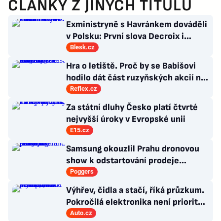
ČLÁNKY Z JINÝCH TITULŮ
Exministryně s Havránkem dováděli
v Polsku: První slova Decroix i
Havránkové!
Blesk.cz
Hra o letiště. Proč by se Babišovi
hodilo dát část ruzyňských akcií na
burzu?
Reflex.cz
Za státní dluhy Česko platí čtvrté
nejvyšší úroky v Evropské unii
E15.cz
Samsung okouzlil Prahu dronovou
show k odstartování prodeje
nových produktů
Poggers
Výhřev, čidla a stačí, říká průzkum.
Pokročilá elektronika není prioritou
zákazníků
Auto.cz