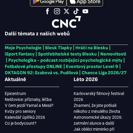
Další témata z našich webů
Moje Psychologie
|
Blesk Tlapky
|
Hráči na Blesku
|
iSport Fantasy
|
Spotřebitelské testy Blesku
|
Nemovitosti
|
Psychologika - podcast rozbíjející psychologické mýty
|
Fotbalové přestupy ONLINE
|
Eventový prostor Level 9
|
OKTAGON 92: Szabová vs. Pudilová
|
Chance Liga 2026/27
Aktuálně
Léto 2026
Epicentrum
Karlovarský filmový festival
Neštovice: příznaky, léčba
2026
V čem jezdí Yamal a Mesii?
Znamení, že jste potkali
Kvízy pro seniory
někoho z minulého života
Kalendář úplňků 2026
Astronomické úkazy 2026:
Co je bodycount?
zatmění slunce a další
Jak obléci miminko při