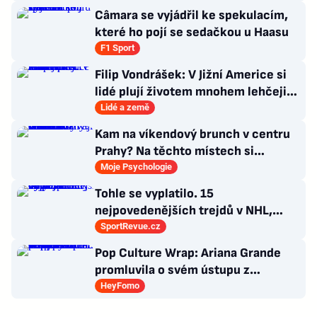
Câmara se vyjádřil ke spekulacím,
které ho pojí se sedačkou u Haasu
F1 Sport
Filip Vondrášek: V Jižní Americe si
lidé plují životem mnohem lehčeji,
věci tolik neřeší
Lidé a země
Kam na víkendový brunch v centru
Prahy? Na těchto místech si
dlouhou snídani užívají i místní
Moje Psychologie
Tohle se vyplatilo. 15
nejpovedenějších trejdů v NHL,
které byly upečeny na poslední
SportRevue.cz
chvíli
Pop Culture Wrap: Ariana Grande
promluvila o svém ústupu z
veřejného života a Sophia z
HeyFomo
KATSEYE si dává pauzu od skupiny