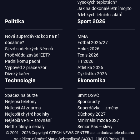
vysokých teplotách?
Jak na dokonalé letní mojito
6 lehkých letních salátů
Politika
Sport 2026
Nová superdávka: kdo na ní
MMA
dosáhne?
Fotbal 2026/27
Sjezd sudetských Němců
Hokej 2026
Proč vláda zavádí EET?
Tenis 2026
Padni komu padni
F1 2026
Výpověď z práce vzor
Atletika 2026
Divoký kačer
Cyklistika 2026
Technologie
Ekonomika
SpaceX na burze
Smrt OSVČ
Nejlepší telefony
Spořicí účty
Nejlepší AI zdarma
Superdávka – změny
Nejlepší chytré hodinky
Důchody 2027
Nejlepší VPN – srovnání
Minimální mzda 2027
Netflix filmy a seriály
Senior Pas – slevy
© 2001 - 2026 Copyright CZECH NEWS CENTER a.s. a dodavatelé obsahu
se sídlem náměstí Marie Schmolkové 3493/1, 100 00 Praha 10 -