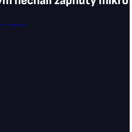
m nechali zapnutý mikrofo