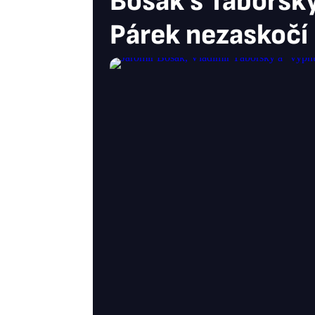
Bosák s Táborský
Párek nezaskočí