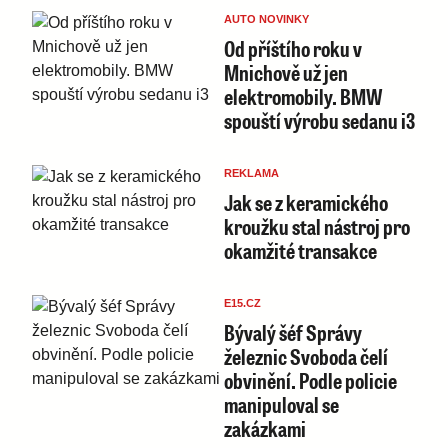
AUTO NOVINKY
Od příštího roku v
Mnichově už jen
elektromobily. BMW
spouští výrobu sedanu i3
REKLAMA
Jak se z keramického
kroužku stal nástroj pro
okamžité transakce
E15.CZ
Bývalý šéf Správy
železnic Svoboda čelí
obvinění. Podle policie
manipuloval se
zakázkami