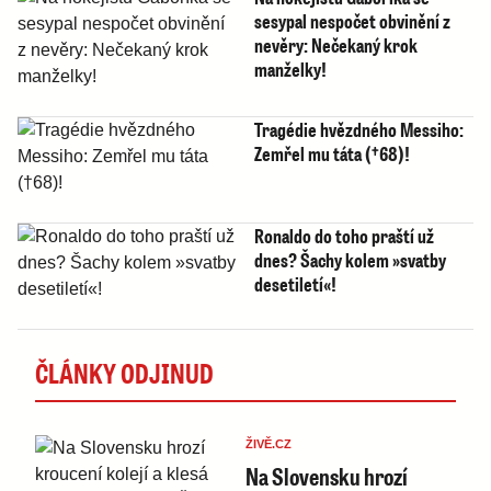
sesypal nespočet obvinění z
nevěry: Nečekaný krok
manželky!
Tragédie hvězdného Messiho:
Zemřel mu táta (†68)!
Ronaldo do toho praští už
dnes? Šachy kolem »svatby
desetiletí«!
ČLÁNKY ODJINUD
ŽIVĚ.CZ
Na Slovensku hrozí