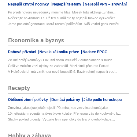
Nejlepší chytré hodinky
Nejlepší telefony
Nejlepší VPN – srovnání
Po přijetí hovoru nevědomky měníme hlas. Mozek totiž aktivuje „vnitřní...
Nečekejte na Android 17. Už teď si můžete ty nejlepší funkce vyzkoušet...
Jsme poslední generace, která rozumí počítačům. Náš vnitřní geek zemře...
Ekonomika a byznys
Daňové přiznání
Novela zákoníku práce
Nadace EPCG
Že lidé chtějí kombíky? Luxusní Volva V90 leží v autosalonech s milion...
Češi ve velkém vozí ojetiny ze zahraničí. Mezi nimi i přes sto Ferrari...
V Holešovicích má vzniknout nové koupaliště. Bazén chtějí napustit vod...
Recepty
Oblíbené zimní polévky
Domácí pekárny
Jídlo podle horoskopu
Zmrzlina, jakou jste ještě nejedli! Pět míst, kde zmrzlina chutná jako...
10 nejlepších receptů na švestkové koláče: Přenesou vás do kuchyně u b...
Sladký poklad u cesty: Využijte letní špendlíky do tvarohového koláče,...
Hobby a zábava