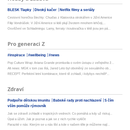
BLESK Tlapky
Divoký kačer
Netflix filmy a seriály
Cestovní horečka šlechty: Chuďas z Klatovska otrokářem v Jižní Americe
Filip Vondrášek: V Jižní Americe si lidé plují životem mnohem lehčeji,...
Osvěžení ve Schladmingu: Lamy, ferraty i koulovačka v létě jsou jen pá...
Pro generaci Z
#inspirace
#wellbeing
#news
Pop Culture Wrap: Ariana Grande promluvila o svém ústupu z veřejného ž...
Alt news: MGK v tom zas lítá, Jared Leto byl obviněný ze sexuálního ob...
RECEPT: Perfektní letní kombinace, které tě zchladí, i kdybys nechtěl*...
Zdraví
Podpořte dětskou imunitu
Babské rady proti nachlazení
S čím
vším pomůže rýmovník
Jak se zdravě zchladit v tropických vedrech: Co pomáhá a kdy už riskuj...
Úpal a úžeh: Jak je poznat a jak se z nich rychle vyléčit
Parazité v nás: Kterým se u nás líbí a kde v našem těle je můžeme nají...