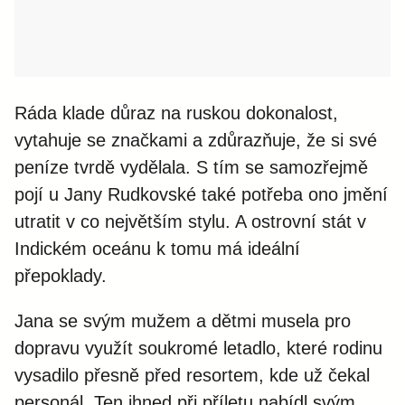
Ráda klade důraz na ruskou dokonalost,
vytahuje se značkami a zdůrazňuje, že si své
peníze tvrdě vydělala. S tím se samozřejmě
pojí u Jany Rudkovské také potřeba ono jmění
utratit v co největším stylu. A ostrovní stát v
Indickém oceánu k tomu má ideální
přepoklady.
Jana se svým mužem a dětmi musela pro
dopravu využít soukromé letadlo, které rodinu
vysadilo přesně před resortem, kde už čekal
personál. Ten ihned při příletu nabídl svým