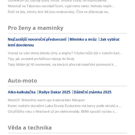
Dominikovi (8) zbývají týdny života: Smutný vzkaz od exprezidenta
Motorkář na Táborsku nezvládl řízení, vyjel mimo silnici: Nehodu nepře...
Ruší se lety, stovky tisíc lidí jsou evakuovány: Čína se připravuje na...
Pro ženy a maminky
Nejčastější novoroční předsevzetí
Miminko a mráz
Jak vybírat
letní dovolenou
Vracejí se vám doma dokola rýmy a angíny? Chyba může být v zubním kart...
Tipy, jak usnadnit prvňáčkovi nástup do školy
Tady hlídám já! 40 momentek, na kterých převzali mateřské povinnosti k...
Auto-moto
Alko-kalkulačka
Rallye Dakar 2025
Dálniční známka 2025
MotoGP: Britskému warm upu kraloval Alex Márquez
Konec nudným ducatům! Laika Ecovip Evoluzione má barvy podle okruhů a ...
Od příštího roku v Mnichově už jen elektromobily. BMW spouští výrobu s...
Věda a technika