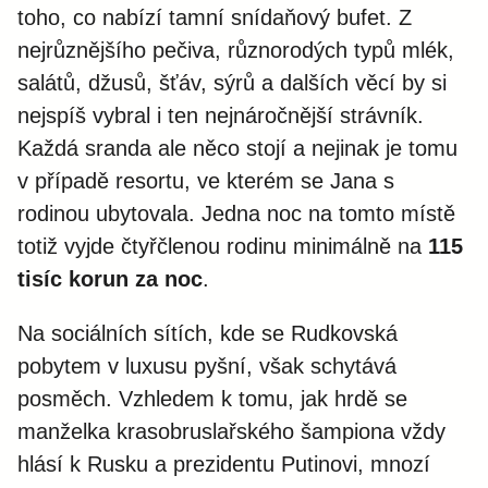
toho, co nabízí tamní snídaňový bufet. Z
nejrůznějšího pečiva, různorodých typů mlék,
salátů, džusů, šťáv, sýrů a dalších věcí by si
nejspíš vybral i ten nejnáročnější strávník.
Každá sranda ale něco stojí a nejinak je tomu
v případě resortu, ve kterém se Jana s
rodinou ubytovala. Jedna noc na tomto místě
totiž vyjde čtyřčlenou rodinu minimálně na
115
tisíc korun za noc
.
Na sociálních sítích, kde se Rudkovská
pobytem v luxusu pyšní, však schytává
posměch. Vzhledem k tomu, jak hrdě se
manželka krasobruslařského šampiona vždy
hlásí k Rusku a prezidentu Putinovi, mnozí