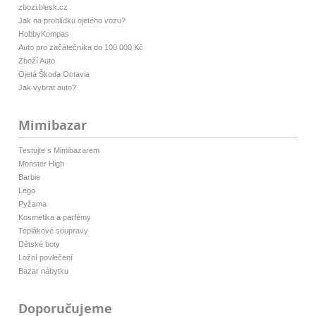
zbozi.blesk.cz
Jak na prohlídku ojetého vozu?
HobbyKompas
Auto pro začátečníka do 100 000 Kč
Zboží Auto
Ojetá Škoda Octavia
Jak vybrat auto?
Mimibazar
Testujte s Mimibazarem
Monster High
Barbie
Lego
Pyžama
Kosmetika a parfémy
Teplákové soupravy
Dětské boty
Ložní povlečení
Bazar nábytku
Doporučujeme