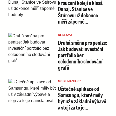
kroucení kolejí a klesá
Dunaj. Stanice ve
Štúrovu už dokonce
měří záporné…
REKLAMA
Druhá směna pro peníze:
Jak budovat investiční
portfolio bez
celodenního sledování
grafů
MOBILMANIA.CZ
Užitečné aplikace od
Samsungu, které měly
být už v základní výbavě
a stojí za to je…