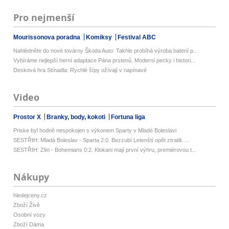
Pro nejmenší
Mourissonova poradna
Komiksy
Festival ABC
Nahlédněte do nové továrny Škoda Auto: Takhle probíhá výroba baterií p...
Vybíráme nejlepší herní adaptace Pána prstenů. Moderní pecky i histori...
Desková hra Stínadla: Rychlé šípy ožívají v napínavé
Video
Prostor X
Branky, body, kokoti
Fortuna liga
Priske byl hodně nespokojen s výkonem Sparty v Mladé Boleslavi
SESTŘIH: Mladá Boleslav - Sparta 2:0. Bezzubí Letenští opět ztratili. ...
SESTŘIH: Zlín - Bohemians 0:2. Klokani mají první výhru, premiérovou t...
Nákupy
hledejceny.cz
Zboží Živě
Osobní vozy
Zboží Dáma