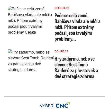
REFLEX.CZ
Peče se celá země,
Babišova vláda ale mlčí a
mlží. Přitom extrémy
počasí jsou trvalými
problémy…
DOUPĚ.CZ
Hry zadarmo, nebo se
slevou: Šest Tomb
Raiderů za pár stovek a
dvě strategie zdarma
VÝBĚR