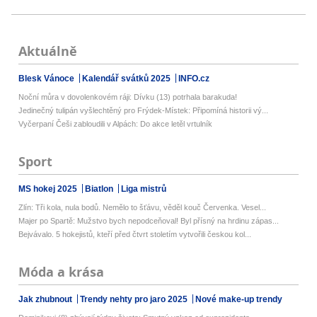
Aktuálně
Blesk Vánoce
Kalendář svátků 2025
INFO.cz
Noční můra v dovolenkovém ráji: Dívku (13) potrhala barakuda!
Jedinečný tulipán vyšlechtěný pro Frýdek-Místek: Připomíná historii vý...
Vyčerpaní Češi zabloudili v Alpách: Do akce letěl vrtulník
Sport
MS hokej 2025
Biatlon
Liga mistrů
Zlín: Tři kola, nula bodů. Nemělo to šťávu, věděl kouč Červenka. Vesel...
Majer po Spartě: Mužstvo bych nepodceňoval! Byl přísný na hrdinu zápas...
Bejvávalo. 5 hokejistů, kteří před čtvrt stoletím vytvořili českou kol...
Móda a krása
Jak zhubnout
Trendy nehty pro jaro 2025
Nové make-up trendy