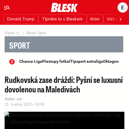
E
Donald Trump
Típněte to s Bleskem
Krimi
Válka na Uk
iSport.cz
/
Blesk Sport
SPORT
Chance Liga
Přestupy fotbal
Tipsport extraliga
Oktagon
Rudkovská zase dráždí: Pyšní se luxusní
dovolenou na Maledivách
Autor:
sm
21. května 2023 • 19:00