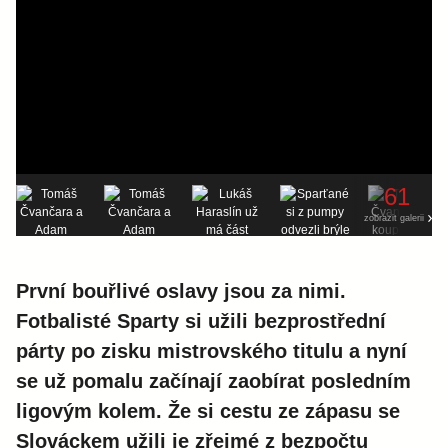
61
zobrazit galerii
První bouřlivé oslavy jsou za nimi.
Fotbalisté Sparty si užili bezprostřední
párty po zisku mistrovského titulu a nyní
se už pomalu začínají zaobírat posledním
ligovým kolem. Že si cestu ze zápasu se
Slováckem užili je zřejmé z bezpočtu