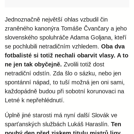
Jednoznačně největší ohlas vzbudil čin
zraněného kanonýra Tomáše Čvančary a jeho
slovenského spoluhráče Adama Goljana, kteří
se pochlubili netradičním vzhledem.
Oba dva
fotbalisté si totiž nechali obarvit vlasy. A to
ne jen tak obyčejně.
Zvolili totiž dost
netradiční odstín. Zda šlo o sázku, nebo jen
spontánní nápad, to tuší možná jen oni sami,
každopádně budou při sobotní korunovaci na
Letné k nepřehlédnutí.
Úplně jiné starosti má nyní další Slovák ve
sparťanských službách Lukáš Haraslín.
Ten
pouhý den před ziskem titulu mistrů ligy