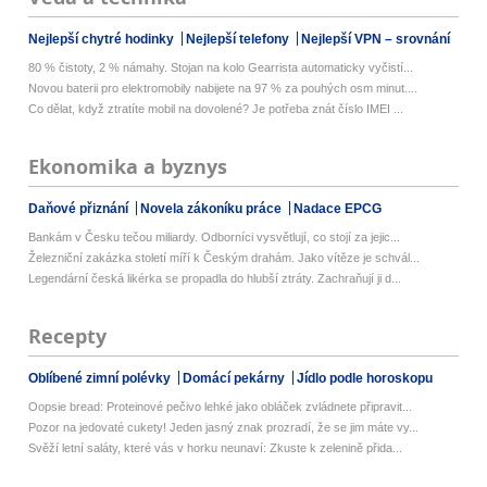
Nejlepší chytré hodinky
Nejlepší telefony
Nejlepší VPN – srovnání
80 % čistoty, 2 % námahy. Stojan na kolo Gearrista automaticky vyčistí...
Novou baterii pro elektromobily nabijete na 97 % za pouhých osm minut....
Co dělat, když ztratíte mobil na dovolené? Je potřeba znát číslo IMEI ...
Ekonomika a byznys
Daňové přiznání
Novela zákoníku práce
Nadace EPCG
Bankám v Česku tečou miliardy. Odborníci vysvětlují, co stojí za jejic...
Železniční zakázka století míří k Českým drahám. Jako vítěze je schvál...
Legendární česká likérka se propadla do hlubší ztráty. Zachraňují ji d...
Recepty
Oblíbené zimní polévky
Domácí pekárny
Jídlo podle horoskopu
Oopsie bread: Proteinové pečivo lehké jako obláček zvládnete připravit...
Pozor na jedovaté cukety! Jeden jasný znak prozradí, že se jim máte vy...
Svěží letní saláty, které vás v horku neunaví: Zkuste k zelenině přida...