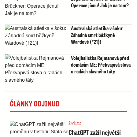
Operace jícnu! Jak je na tom?
Australská atletika v šoku:
Záhadná smrt běžkyně
Wardové (†21)!
Volejbalistka Rejmanová před
domácím ME: Překvapivá slova
o radách slavného táty
ČLÁNKY ODJINUD
ŽIVĚ.CZ
ChatGPT zažil největší