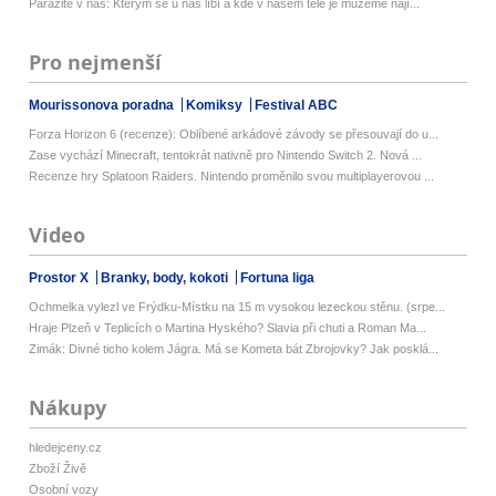
Parazité v nás: Kterým se u nás líbí a kde v našem těle je můžeme nají...
Pro nejmenší
Mourissonova poradna
Komiksy
Festival ABC
Forza Horizon 6 (recenze): Oblíbené arkádové závody se přesouvají do u...
Zase vychází Minecraft, tentokrát nativně pro Nintendo Switch 2. Nová ...
Recenze hry Splatoon Raiders. Nintendo proměnilo svou multiplayerovou ...
Video
Prostor X
Branky, body, kokoti
Fortuna liga
Ochmelka vylezl ve Frýdku-Místku na 15 m vysokou lezeckou stěnu. (srpe...
Hraje Plzeň v Teplicích o Martina Hyského? Slavia při chuti a Roman Ma...
Zimák: Divné ticho kolem Jágra. Má se Kometa bát Zbrojovky? Jak posklá...
Nákupy
hledejceny.cz
Zboží Živě
Osobní vozy