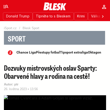
Donald Trump
Típněte to s Bleskem
Krimi
Válka na Uk
iSport.cz
/
Blesk Sport
SPORT
Chance Liga
Přestupy fotbal
Tipsport extraliga
Oktagon
Dozvuky mistrovských oslav Sparty:
Obarvené hlavy a rodina na cestě!
Autor:
ptr
26. května 2023 • 13:56