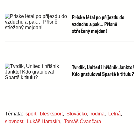
Priske létal po příjezdu do
vzduchu a pak… Přísně
střežený mejdan!
Tvrdík, United i hříšník Jankto!
Kdo gratuloval Spartě k titulu?
Témata:
sport
,
blesksport
,
Slovácko
,
rodina
,
Letná
,
slavnost
,
Lukáš Haraslín
,
Tomáš Čvančara