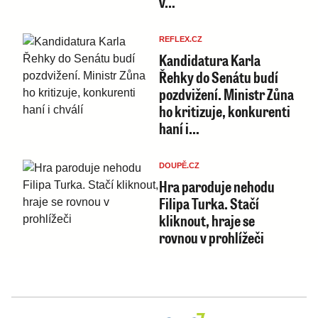
v…
REFLEX.CZ
Kandidatura Karla
Řehky do Senátu budí
pozdvižení. Ministr Zůna
ho kritizuje, konkurenti
haní i…
DOUPĚ.CZ
Hra paroduje nehodu
Filipa Turka. Stačí
kliknout, hraje se
rovnou v prohlížeči