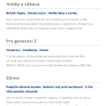
Hobby a zábava
BLESK Tlapky
Divoký kačer
Netflix filmy a seriály
Sraz v šest ráno. Vrchol festivalu Tóny Dolomit zazní za úsvitu ve 300...
Nízkorozpočtová dovolená? Chorvatsko jedno z nejdražších v Evropě! Lev...
OBRAZEM: Modré slzy na Tchaj-wanu mění moře v magickou říši
Pro generaci Z
#inspirace
#wellbeing
#news
F*ck the glasses: AI Meta brýle mají zjednodušit život, zatím ale děla...
Víš, proč ti po mléčných výrobcích možná nebývá dobře?
BEAUTY NEWS: Zara Larsson servíruje Cheetah Girl makeup a Billie Eilis...
Zdraví
Podpořte dětskou imunitu
Babské rady proti nachlazení
S čím
vším pomůže rýmovník
Jak se zdravě zchladit v tropických vedrech: Co pomáhá a kdy už riskuj...
Úpal a úžeh: Jak je poznat a jak se z nich rychle vyléčit