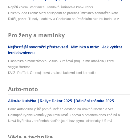
Napětí kolem StarDance: Jandová šmírovala konkurenci
Unikát v Zoo Praha: Mezi antilopami se prochází miminko zoborožce kafe...
Řidiči, pozor! Tunely Lochkov a Cholupice na Pražském okruhu budou o v...
Pro ženy a maminky
Nejčastější novoroční předsevzetí
Miminko a mráz
Jak vybírat
letní dovolenou
Hlasatelka a moderátorka Saskia Burešová (80) - Smrt manžela ji zdrtil...
Veggie Burritos
KVÍZ: Rafťáci. Otestujte své znalosti kultovní letní komedie
Auto-moto
Alko-kalkulačka
Rallye Dakar 2025
Dálniční známka 2025
Podle Antonelliho ještě potrvá, než se dostane na úroveň Norrise a Ver...
Dostupné rychlé kombíky jsou minulostí. Zábava s batohem dnes začíná a...
Nová čtyřkolka v terénních daciích jezdí bez plynu i elektricky. Už má...
Věda a technika