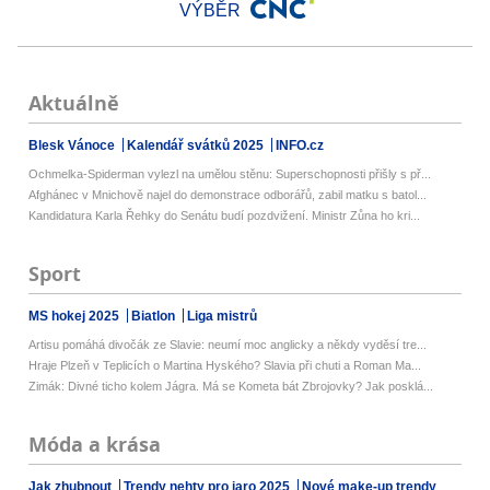
VÝBĚR
Aktuálně
Blesk Vánoce
Kalendář svátků 2025
INFO.cz
Ochmelka-Spiderman vylezl na umělou stěnu: Superschopnosti přišly s př...
Afghánec v Mnichově najel do demonstrace odborářů, zabil matku s batol...
Kandidatura Karla Řehky do Senátu budí pozdvižení. Ministr Zůna ho kri...
Sport
MS hokej 2025
Biatlon
Liga mistrů
Artisu pomáhá divočák ze Slavie: neumí moc anglicky a někdy vyděsí tre...
Hraje Plzeň v Teplicích o Martina Hyského? Slavia při chuti a Roman Ma...
Zimák: Divné ticho kolem Jágra. Má se Kometa bát Zbrojovky? Jak posklá...
Móda a krása
Jak zhubnout
Trendy nehty pro jaro 2025
Nové make-up trendy