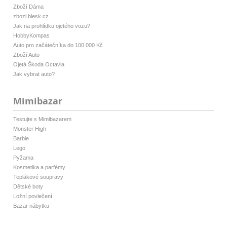
Zboží Dáma
zbozi.blesk.cz
Jak na prohlídku ojetého vozu?
HobbyKompas
Auto pro začátečníka do 100 000 Kč
Zboží Auto
Ojetá Škoda Octavia
Jak vybrat auto?
Mimibazar
Testujte s Mimibazarem
Monster High
Barbie
Lego
Pyžama
Kosmetika a parfémy
Teplákové soupravy
Dětské boty
Ložní povlečení
Bazar nábytku