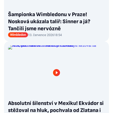
Šampionka Wimbledonu v Praze!
Nosková ukázala talíř: Sinner a já?
Tančili jsme nervózně
Wimbledon
13. července 2026
18:54
Absolutní šílenství v Mexiku! Ekvádor si
stěžoval na hluk, pochvala od Zlatana i