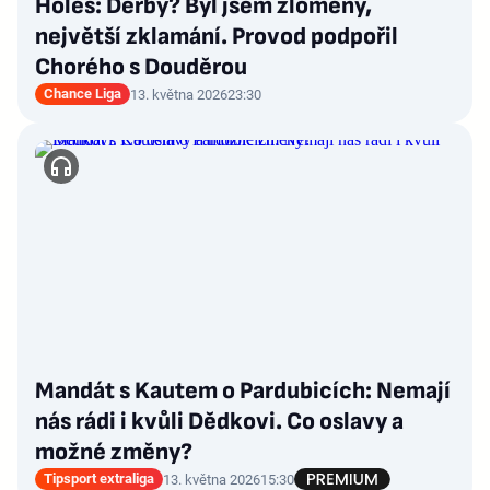
Holeš: Derby? Byl jsem zlomený,
největší zklamání. Provod podpořil
Chorého s Douděrou
Chance Liga
13. května 2026
23:30
Mandát s Kautem o Pardubicích: Nemají
nás rádi i kvůli Dědkovi. Co oslavy a
možné změny?
Tipsport extraliga
13. května 2026
15:30