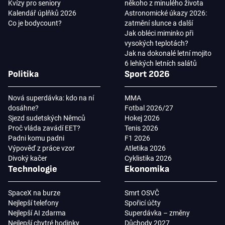
Kvízy pro seniory
někoho z minulého života
Kalendář úplňků 2026
Astronomické úkazy 2026:
Co je bodycount?
zatmění slunce a další
Jak obléci miminko při
vysokých teplotách?
Jak na dokonalé letní mojito
6 lehkých letních salátů
Politika
Sport 2026
Nová superdávka: kdo na ní
MMA
dosáhne?
Fotbal 2026/27
Sjezd sudetských Němců
Hokej 2026
Proč vláda zavádí EET?
Tenis 2026
Padni komu padni
F1 2026
Výpověď z práce vzor
Atletika 2026
Divoký kačer
Cyklistika 2026
Technologie
Ekonomika
SpaceX na burze
Smrt OSVČ
Nejlepší telefony
Spořicí účty
Nejlepší AI zdarma
Superdávka – změny
Nejlepší chytré hodinky
Důchody 2027