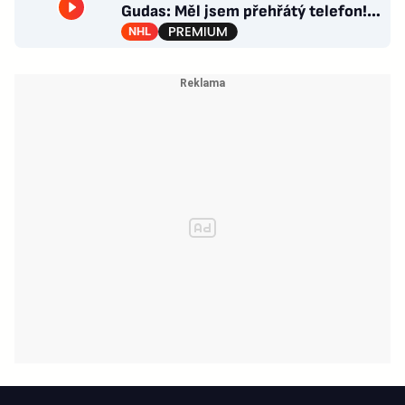
Gudas: Měl jsem přehřátý telefon!
Co návrat do Česka?
NHL