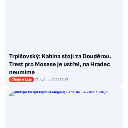
Trpišovský: Kabina stojí za Douděrou.
Trest pro Mosese je ústřel, na Hradec
neumíme
Chance Liga
17. května 2026
21:17