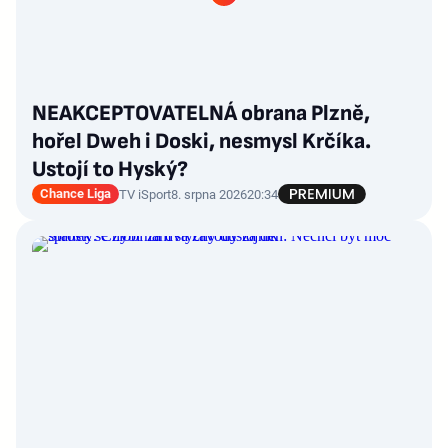
NEAKCEPTOVATELNÁ obrana Plzně,
hořel Dweh i Doski, nesmysl Krčíka.
Ustojí to Hyský?
Chance Liga
TV iSport
8. srpna 2026
20:34