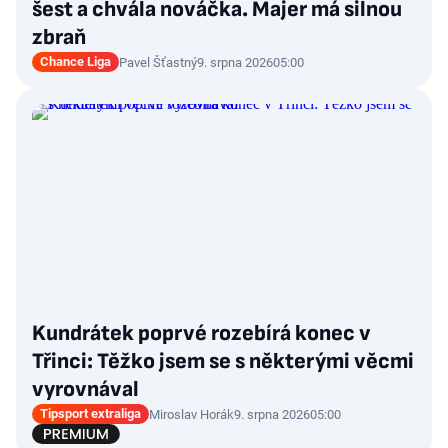
šest a chvála nováčka. Majer má silnou
zbraň
Chance Liga
Pavel Šťastný
9. srpna 2026
05:00
Kundrátek poprvé rozebírá konec v
Třinci: Těžko jsem se s některými věcmi
vyrovnával
Tipsport extraliga
Miroslav Horák
9. srpna 2026
05:00