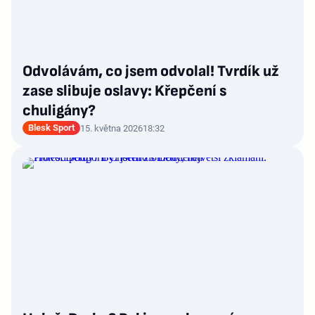
Odvolávám, co jsem odvolal! Tvrdík už
zase slibuje oslavy: Křepčení s
chuligány?
Blesk Sport
15. května 2026
18:32