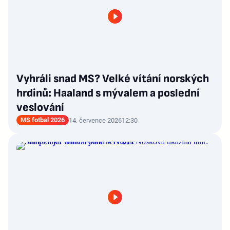
Vyhráli snad MS? Velké vítání norských
hrdinů: Haaland s mývalem a poslední
veslování
MS fotbal 2026
14. července 2026
12:30