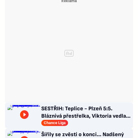
SESTŘIH: Teplice - Plzeň 5:5.
Bláznivá přestřelka, Viktoria vedla o
tři góly. Krčíkova červená
Chance Liga
Šířily se zvěsti o konci... Nadšený