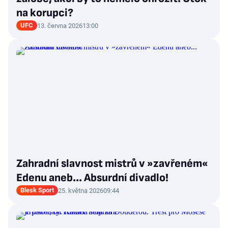
na korupci?
UFC
13. června 2026
13:00
Zahradní slavnost mistrů v »zavřeném«
Edenu aneb... Absurdní divadlo!
Blesk Sport
25. května 2026
09:44