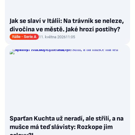
Jak se slaví v Itálii: Na trávník se neleze,
divočina ve městě. Jaké hrozí postihy?
Itálie - Serie A
11. května 2026
11:05
Sparťan Kuchta už neradí, ale střílí, a na
mušce má teď slávisty: Rozkope jim