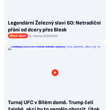
Legendární Železný slaví 60: Netradiční
přání od dcery přes Blesk
Blesk Sport
16. června 2026
05:00
Turnaj UFC v Bílém domě. Trump čelí
žalobě, akci by to nemělo ohrozit. Útok