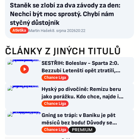
Staněk se zlobí za dva závody za den:
Nechci být moc sprostý. Chybí nám
styčný důstojník
Atletika
Martin Hašek
8. srpna 2026
20:22
ČLÁNKY Z JINÝCH TITULŮ
SESTŘIH: Boleslav - Sparta 2:0.
Bezzubí Letenští opět ztratili,
domácí rozhodli v první půli
Chance Liga
Hyský po divočině: Remízu beru
jako porážku. Kdo chce, najde i
hodně pozitivních věcí
Chance Liga
Gning se trápí: v Baníku je pět
měsíců bez bodu! Důvody se
opakují u tří trenérů
Chance Liga