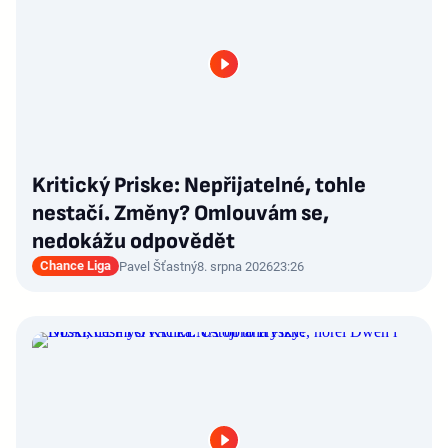
Kritický Priske: Nepřijatelné, tohle
nestačí. Změny? Omlouvám se,
nedokážu odpovědět
Chance Liga
Pavel Šťastný
8. srpna 2026
23:26