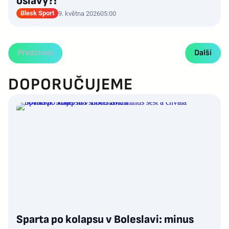
oslavy?!
Blesk Sport
9. května 2026
05:00
Předchozí
Další
DOPORUČUJEME
Sparta po kolapsu v Boleslavi: minus