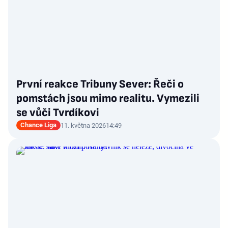
První reakce Tribuny Sever: Řeči o
pomstách jsou mimo realitu. Vymezili
se vůči Tvrdíkovi
Chance Liga
11. května 2026
14:49