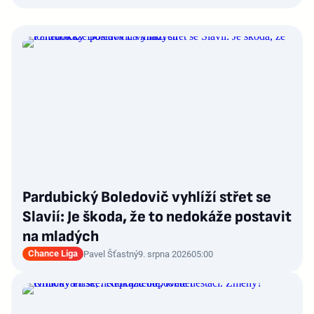
Pardubický Boledovič vyhlíží střet se
Slavií: Je škoda, že to nedokáže postavit
na mladých
Chance Liga
Pavel Šťastný
9. srpna 2026
05:00