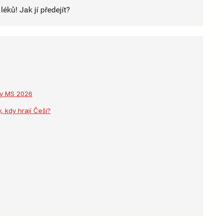
éků! Jak jí předejít?
dky MS 2026
, kdy hrají Češi?