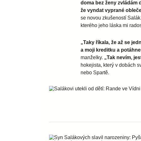
doma bez ženy zvládám d
že vyndat vyprané obleče
se novou zkušeností Salák,
kterého jeho láska mi rados
„Taky říkala, že až se je
a moji kreditku a potáhn
manželky.
„Tak nevím, jest
hokejista, který v dobách s
nebo Spartě.