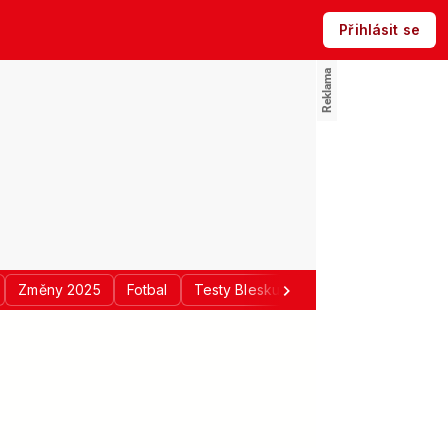
Přihlásit se
Změny 2025
Fotbal
Testy Blesku
Politika
Regiony