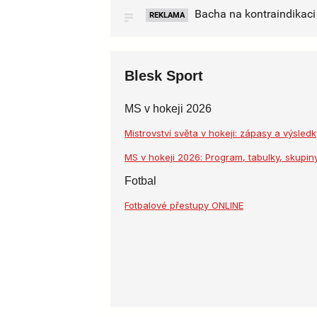
Bacha na kontraindikaci l
REKLAMA
Blesk Sport
MS v hokeji 2026
Mistrovství světa v hokeji: zápasy a výsle
MS v hokeji 2026: Program, tabulky, skupiny
Fotbal
Fotbalové přestupy ONLINE