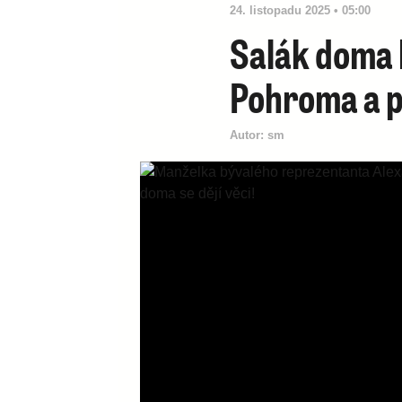
24. listopadu 2025 • 05:00
Salák doma 
Pohroma a 
Autor:
sm