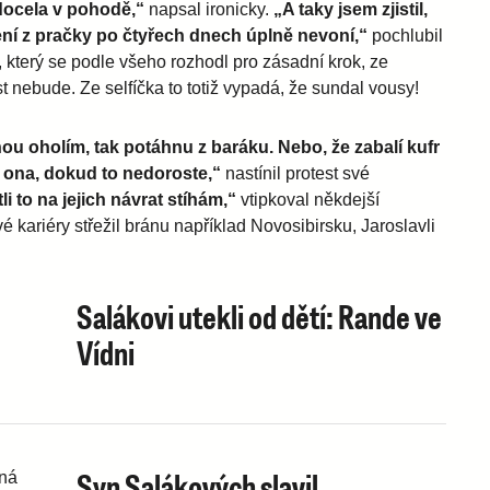
ocela v pohodě,“
napsal ironicky.
„A taky jsem zjistil,
ní z pračky po čtyřech dnech úplně nevoní,“
pochlubil
 který se podle všeho rozhodl pro zásadní krok, ze
t nebude. Ze selfíčka to totiž vypadá, že sundal vousy!
dnou oholím, tak potáhnu z baráku. Nebo, že zabalí kufr
e ona, dokud to nedoroste,“
nastínil protest své
li to na jejich návrat stíhám,“
vtipkoval někdejší
vé kariéry střežil bránu například Novosibirsku, Jaroslavli
Salákovi utekli od dětí: Rande ve
Vídni
Syn Salákových slavil