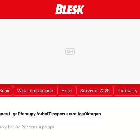
Krimi
Válka na Ukrajině
Hráči
Survivor 2025
Podcasty
nce Liga
Přestupy fotbal
Tipsport extraliga
Oktagon
lky bojuje: Pohroma a potopa