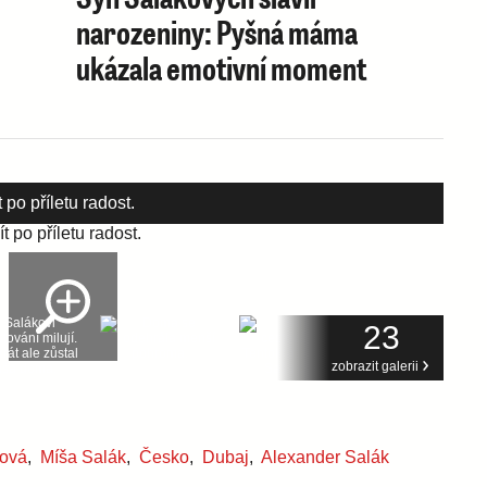
narozeniny: Pyšná máma
ukázala emotivní moment
po příletu radost.
23
zobrazit galerii
ková
,
Míša Salák
,
Česko
,
Dubaj
,
Alexander Salák