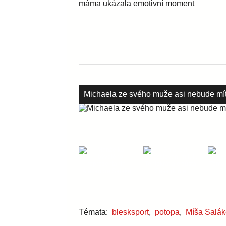
Michaela ze svého muže asi nebude mít 
Témata:
blesksport
,
potopa
,
Míša Salá