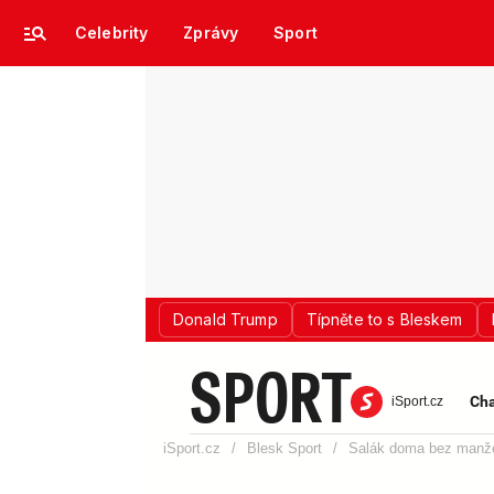
Celebrity
Zprávy
Sport
Donald Trump
Típněte to s Bleskem
SPORT
Cha
iSport.cz
iSport.cz
/
Blesk Sport
/
Salák doma bez manže