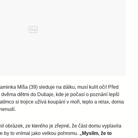
aminka Míša (39) sleduje na dálku, musí kulit oči! Před
se dvěma dětmi do Dubaje, kde je počasí o poznání lepší
ímco si trojice užívá koupání v moři, teplo a relax, doma
 nenudí.
il obrázek, ze kterého je zřejmé, že část domu vyplavila
e by to vnímal jako velkou pohromu.
„Myslím, že to