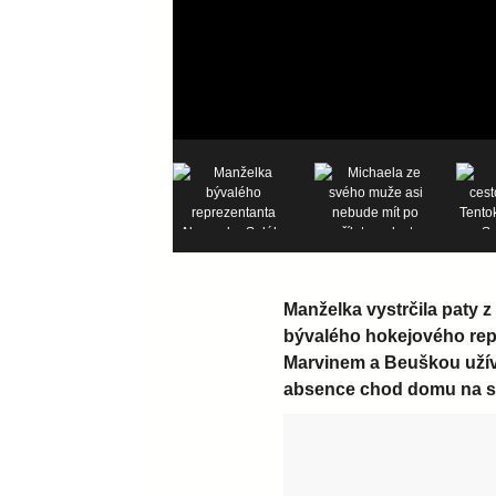
Manželka vystrčila paty 
bývalého hokejového repr
Marvinem a Beuškou užívá
absence chod domu na sebe.