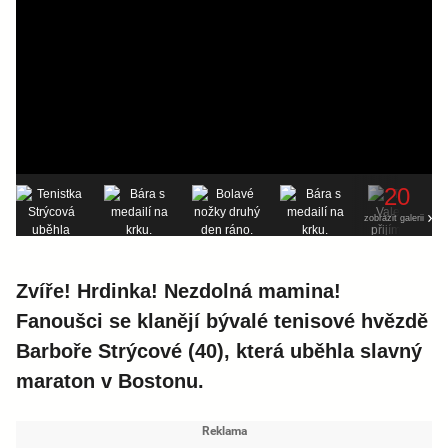
20
zobrazit galerii
Zvíře! Hrdinka! Nezdolná mamina!
Fanoušci se klanějí bývalé tenisové hvězdě
Barboře Strýcové (40), která uběhla slavný
maraton v Bostonu.