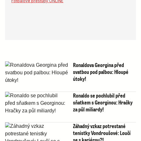
Fotbalové přestupy ONLINE
Ronaldova Georgina před
svatbou pod palbou: Hloupé
útoky!
Ronaldo se pochlubil před
sňatkem s Georginou: Hračky
za půl miliardy!
Záhadný vzkaz potrestané
tenistky Vondroušové: Loučí
se s kariérou?!