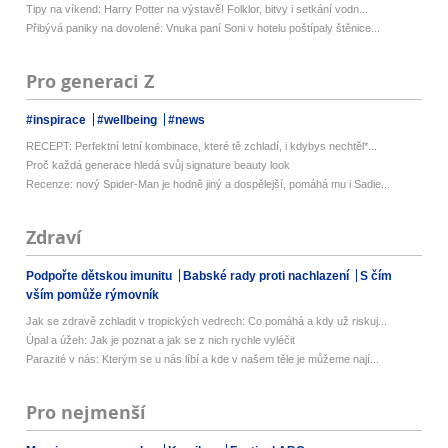
Tipy na víkend: Harry Potter na výstavě! Folklor, bitvy i setkání vodn...
Přibývá paniky na dovolené: Vnuka paní Soni v hotelu poštípaly štěnice...
Pro generaci Z
#inspirace
#wellbeing
#news
RECEPT: Perfektní letní kombinace, které tě zchladí, i kdybys nechtěl*...
Proč každá generace hledá svůj signature beauty look
Recenze: nový Spider-Man je hodně jiný a dospělejší, pomáhá mu i Sadie...
Zdraví
Podpořte dětskou imunitu
Babské rady proti nachlazení
S čím
vším pomůže rýmovník
Jak se zdravě zchladit v tropických vedrech: Co pomáhá a kdy už riskuj...
Úpal a úžeh: Jak je poznat a jak se z nich rychle vyléčit
Parazité v nás: Kterým se u nás líbí a kde v našem těle je můžeme nají...
Pro nejmenší