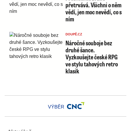
přetrvává. Všichni o něm
vědí, jen moc nevědí, co s
ním
DOUPĚ.CZ
Náročné souboje bez
druhé šance.
Vyzkoušejte české RPG
ve stylu tahových retro
klasik
VÝBĚR