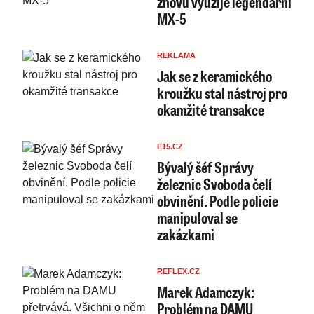
znovu využije legendární
MX-5
REKLAMA
Jak se z keramického
kroužku stal nástroj pro
okamžité transakce
E15.CZ
Bývalý šéf Správy
železnic Svoboda čelí
obvinění. Podle policie
manipuloval se
zakázkami
REFLEX.CZ
Marek Adamczyk:
Problém na DAMU