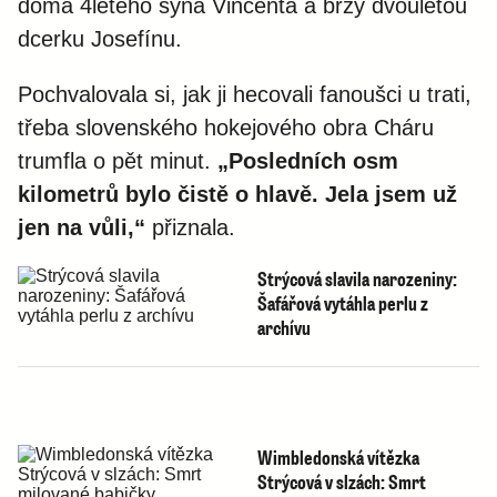
doma 4letého syna Vincenta a brzy dvouletou
dcerku Josefínu.
Pochvalovala si, jak ji hecovali fanoušci u trati,
třeba slovenského hokejového obra Cháru
trumfla o pět minut.
„Posledních osm
kilometrů bylo čistě o hlavě. Jela jsem už
jen na vůli,“
přiznala.
Strýcová slavila narozeniny:
Šafářová vytáhla perlu z
archívu
Wimbledonská vítězka
Strýcová v slzách: Smrt