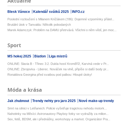
Aktuálně
Blesk Vánoce
Kalendář svátků 2025
INFO.cz
Poslední rozloučení s Milanem Knížákem (†86): Dojemné vzpomínky přátel...
Brutální útok v Tanvaldu: Několik pobodaných
Marek Adamczyk: Problém na DAMU přetrvává. Všichni o něm vědí, jen moc...
Sport
MS hokej 2025
Biatlon
Liga mistrů
ONLINE: Slavia B - Třinec 3:2. Dukla hostí Kroměříž, Karviná vede v Pr...
ONLINE: Zbrojovka - Liberec. Nováček na vlně, připíše si další body pr...
Ronaldova Georgina před svatbou pod palbou: Hloupé útoky!
Móda a krása
Jak zhubnout
Trendy nehty pro jaro 2025
Nové make-up trendy
Smrt na silnici v Letňanech: Policie vyšetřuje tragickou nehodu motork...
Nahotinky na Měsíci: Astronautovy Playboy fotky se vydražily za milion...
Sex, fetiš, BDSM, ale i přednášky, workshopy a market. Organizátor Pra...