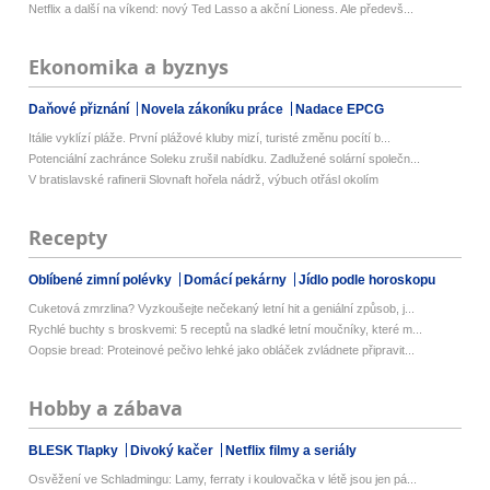
Netflix a další na víkend: nový Ted Lasso a akční Lioness. Ale předevš...
Ekonomika a byznys
Daňové přiznání
Novela zákoníku práce
Nadace EPCG
Itálie vyklízí pláže. První plážové kluby mizí, turisté změnu pocítí b...
Potenciální zachránce Soleku zrušil nabídku. Zadlužené solární společn...
V bratislavské rafinerii Slovnaft hořela nádrž, výbuch otřásl okolím
Recepty
Oblíbené zimní polévky
Domácí pekárny
Jídlo podle horoskopu
Cuketová zmrzlina? Vyzkoušejte nečekaný letní hit a geniální způsob, j...
Rychlé buchty s broskvemi: 5 receptů na sladké letní moučníky, které m...
Oopsie bread: Proteinové pečivo lehké jako obláček zvládnete připravit...
Hobby a zábava
BLESK Tlapky
Divoký kačer
Netflix filmy a seriály
Osvěžení ve Schladmingu: Lamy, ferraty i koulovačka v létě jsou jen pá...