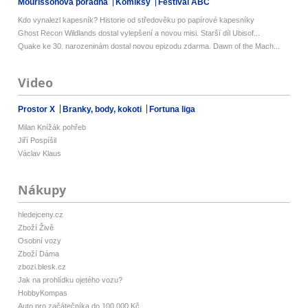
Mourissonova poradna
Komiksy
Festival ABC
Kdo vynalezl kapesník? Historie od středověku po papírové kapesníky
Ghost Recon Wildlands dostal vylepšení a novou misi. Starší díl Ubisof...
Quake ke 30. narozeninám dostal novou epizodu zdarma. Dawn of the Mach...
Video
Prostor X
Branky, body, kokoti
Fortuna liga
Milan Knížák pohřeb
Jiří Pospíšil
Václav Klaus
Nákupy
hledejceny.cz
Zboží Živě
Osobní vozy
Zboží Dáma
zbozi.blesk.cz
Jak na prohlídku ojetého vozu?
HobbyKompas
Auto pro začátečníka do 100 000 Kč