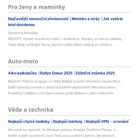
Pro ženy a maminky
Nejčastější novoroční předsevzetí
Miminko a mráz
Jak vybírat
letní dovolenou
Okurková limonáda
RECEPT: Kynutý švestkový koláč s drobenkou. Klasika, se kterou zaboduj...
Tohle nikdy neříkejte! Slova, kterými rodiče dětem ubližují ze všeho n...
Auto-moto
Alko-kalkulačka
Rallye Dakar 2025
Dálniční známka 2025
MotoGP: Páteční program ve Velké Británii uzavřel rekordním časem Bezz...
Další klasická corvette s dobrými jízdními vlastnostmi? Mitsuoka znovu...
Problémy Cadillacu s brzdami souvisí podle Bottase s jejich chlazením
Věda a technika
Nejlepší chytré hodinky
Nejlepší telefony
Nejlepší VPN – srovnání
Microsoft se nepoučil. Ve Windows potichu instaluje OneDrive Photos, k...
Netflix a další na víkend: nový Ted Lasso a akční Lioness. Ale předevš...