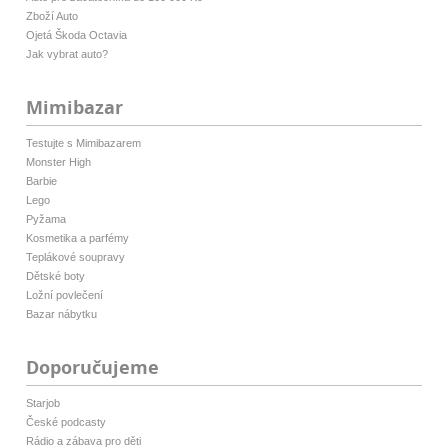
Zboží Auto
Ojetá Škoda Octavia
Jak vybrat auto?
Mimibazar
Testujte s Mimibazarem
Monster High
Barbie
Lego
Pyžama
Kosmetika a parfémy
Teplákové soupravy
Dětské boty
Ložní povlečení
Bazar nábytku
Doporučujeme
Starjob
České podcasty
Rádio a zábava pro děti