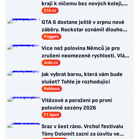
kraji k ničemu bez nových kolejí,
říká radní Borecký
E15.cz
GTA 6 dostane ještě v srpnu nové
záběry. Rockstar oznámil dlouho
očekávanou prezentaci
Poggers
Více než polovina Němců je pro
zrušení neomezené rychlosti. Vláda
řekla, co si o tom myslí
Auto.cz
Jak vybrat barvu, která vám bude
slušet? Tohle je rozhodující
Reklama
Vítězové a poražení po první
polovině sezóny 2026
F1 Sport
Sraz v šest ráno. Vrchol festivalu
Tóny Dolomit zazní za úsvitu ve