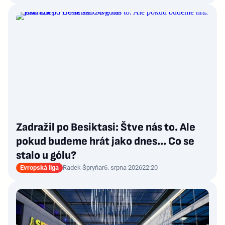
Zadražil po Besiktasi: Štve nás to. Ale
pokud budeme hrát jako dnes... Co se
stalo u gólu?
Evropská liga
Radek Špryňar
6. srpna 2026
22:20