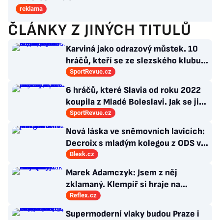
reklama
ČLÁNKY Z JINÝCH TITULŮ
Karviná jako odrazový můstek. 10
hráčů, kteří se ze slezského klubu
probili k lukrativnímu angažmá
SportRevue.cz
6 hráčů, které Slavia od roku 2022
koupila z Mladé Boleslavi. Jak se jim
po přestupu do Edenu vedlo?
SportRevue.cz
Nová láska ve sněmovních lavicích:
Decroix s mladým kolegou z ODS v
bazénu pod Sněžkou
Blesk.cz
Marek Adamczyk: Jsem z něj
zklamaný. Klempíř si hraje na
ministra. Nestačí se tak tvářit, musí
Reflex.cz
zamakat
Supermoderní vlaky budou Praze i