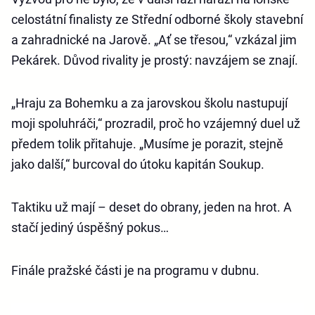
celostátní finalisty ze Střední odborné školy stavební
a zahradnické na Jarově. „Ať se třesou,“ vzkázal jim
Pekárek. Důvod rivality je prostý: navzájem se znají.
„Hraju za Bohemku a za jarovskou školu nastupují
moji spoluhráči,“ prozradil, proč ho vzájemný duel už
předem tolik přitahuje. „Musíme je porazit, stejně
jako další,“ burcoval do útoku kapitán Soukup.
Taktiku už mají – deset do obrany, jeden na hrot. A
stačí jediný úspěšný pokus…
Finále pražské části je na programu v dubnu.