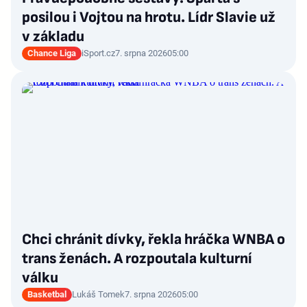
posilou i Vojtou na hrotu. Lídr Slavie už
v základu
Chance Liga
iSport.cz
7. srpna 2026
05:00
Chci chránit dívky, řekla hráčka WNBA o
trans ženách. A rozpoutala kulturní
válku
Basketbal
Lukáš Tomek
7. srpna 2026
05:00