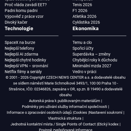
Proč vláda zavádí EET?
Tenis 2026
Padni komu padni
F1 2026
Výpověď z práce vzor
Atletika 2026
Divoký kačer
Cyklistika 2026
Technologie
Ekonomika
SpaceX na burze
Temu a clo
Nejlepší telefony
Spořicí účty
Nejlepší AI zdarma
Superdávka – změny
Nejlepší chytré hodinky
Chybějící roky k důchodu
Nejlepší VPN – srovnání
Minimální mzda 2027
Netflix filmy a seriály
Vedro v práci
© 2001 - 2026 Copyright CZECH NEWS CENTER a.s. a dodavatelé obsahu
se sídlem náměstí Marie Schmolkové 3493/1, 100 00 Praha 10 -
Strašnice, IČO: 02346826, zapsána v OR, sp.zn. B 19490 a dodavatelé
obsahu
Autorská práva k publikovaným materiálům
Podmínky pro užívání služby informační společnosti
Informace o zpracování osobních údajů
Cookies
Nastavení soukromí
Vlastnická struktura
Jednotná kontaktní místa / Single Points of Contact
Etický kodex
Povinně zveřejňované informace