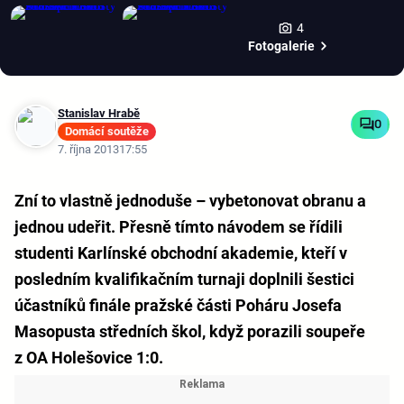
4
Fotogalerie
Stanislav Hrabě
0
Domácí soutěže
7. října 2013
17:55
Zní to vlastně jednoduše – vybetonovat obranu a
jednou udeřit. Přesně tímto návodem se řídili
studenti Karlínské obchodní akademie, kteří v
posledním kvalifikačním turnaji doplnili šestici
účastníků finále pražské části Poháru Josefa
Masopusta středních škol, když porazili soupeře
z OA Holešovice 1:0.