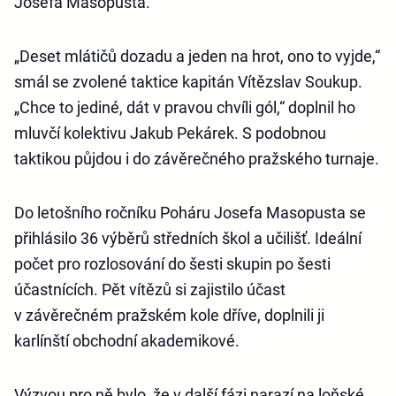
Josefa Masopusta.
„Deset mlátičů dozadu a jeden na hrot, ono to vyjde,“
smál se zvolené taktice kapitán Vítězslav Soukup.
„Chce to jediné, dát v pravou chvíli gól,“ doplnil ho
mluvčí kolektivu Jakub Pekárek. S podobnou
taktikou půjdou i do závěrečného pražského turnaje.
Do letošního ročníku Poháru Josefa Masopusta se
přihlásilo 36 výběrů středních škol a učilišť. Ideální
počet pro rozlosování do šesti skupin po šesti
účastnících. Pět vítězů si zajistilo účast
v závěrečném pražském kole dříve, doplnili ji
karlínští obchodní akademikové.
Výzvou pro ně bylo, že v další fázi narazí na loňské