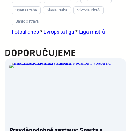
Sparta Praha
Slavia Praha
Viktoria Plzeň
Baník Ostrava
Fotbal dnes
*
Evropská liga
*
Liga mistrů
DOPORUČUJEME
Pravděpodobné sestavy: Sparta s