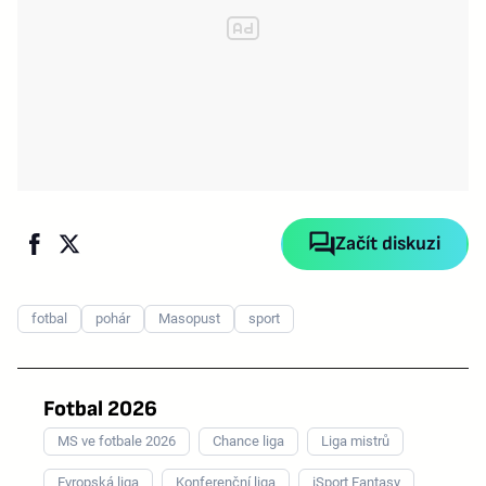
Začít diskuzi
fotbal
pohár
Masopust
sport
Fotbal 2026
MS ve fotbale 2026
Chance liga
Liga mistrů
Evropská liga
Konferenční liga
iSport Fantasy