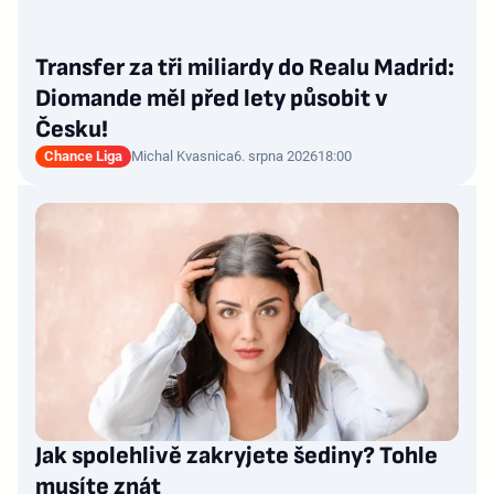
Transfer za tři miliardy do Realu Madrid:
Diomande měl před lety působit v
Česku!
Chance Liga
Michal Kvasnica
6. srpna 2026
18:00
Jak spolehlivě zakryjete šediny? Tohle
musíte znát