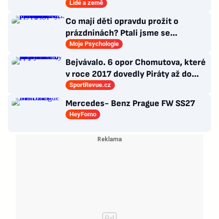
3000 metrech
Lidé a země
Co mají děti opravdu prožít o
prázdninách? Ptali jsme se
psycholožky, rodinného terapeuta a
Moje Psychologie
pedagogů
Bejvávalo. 6 opor Chomutova, které
v roce 2017 dovedly Piráty až do
semifinále play-off
SportRevue.cz
Mercedes- Benz Prague FW SS27
HeyFomo