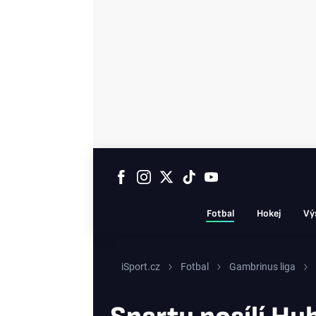
Fotbal
Hokej
Vý
iSport.cz
Fotbal
Gambrinus liga