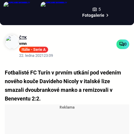
5
Fotogalerie
ČTK
vmn
0
Itálie - Serie A
22. ledna 2021
23:09
Fotbalisté FC Turín v prvním utkání pod vedením
nového kouče Davideho Nicoly v italské lize
smazali dvoubrankové manko a remizovali v
Beneventu 2:2.