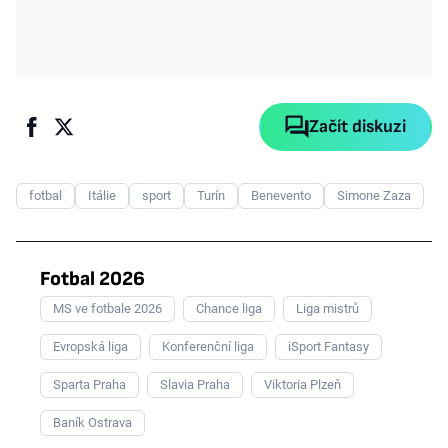
Začít diskuzi
fotbal
Itálie
sport
Turín
Benevento
Simone Zaza
Fotbal 2026
MS ve fotbale 2026
Chance liga
Liga mistrů
Evropská liga
Konferenční liga
iSport Fantasy
Sparta Praha
Slavia Praha
Viktoria Plzeň
Baník Ostrava