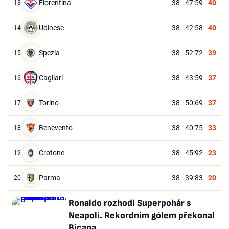
Fiorentina
38
47:59
40
13
Udinese
38
42:58
40
14
Spezia
38
52:72
39
15
Cagliari
38
43:59
37
16
Torino
38
50:69
37
17
Benevento
38
40:75
33
18
Crotone
38
45:92
23
19
Parma
38
39:83
20
20
Ronaldo rozhodl Superpohár s
Neapolí. Rekordním gólem překonal
Bicana