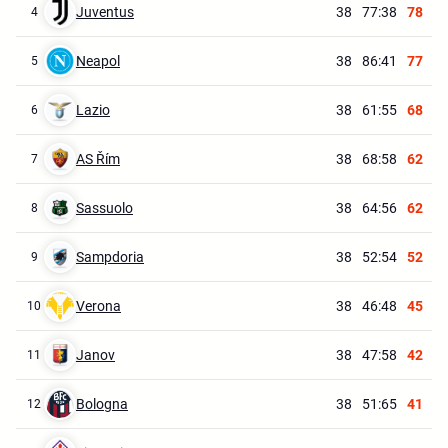
Juventus
38
77:38
78
4
Neapol
38
86:41
77
5
Lazio
38
61:55
68
6
AS Řím
38
68:58
62
7
Sassuolo
38
64:56
62
8
Sampdoria
38
52:54
52
9
Verona
38
46:48
45
10
Janov
38
47:58
42
11
Bologna
38
51:65
41
12