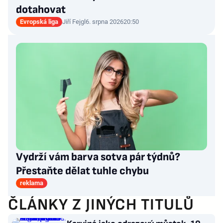
dotahovat
Evropská liga
Jiří Fejgl
6. srpna 2026
20:50
Vydrží vám barva sotva pár týdnů?
Přestaňte dělat tuhle chybu
reklama
ČLÁNKY Z JINÝCH TITULŮ