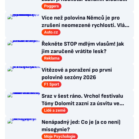
očekávanou prezentaci
Poggers
Více než polovina Němců je pro
zrušení neomezené rychlosti. Vláda
řekla, co si o tom myslí
Auto.cz
Řekněte STOP mdlým vlasům! Jak
jim zaručeně vrátíte lesk?
Reklama
Vítězové a poražení po první
polovině sezóny 2026
F1 Sport
Sraz v šest ráno. Vrchol festivalu
Tóny Dolomit zazní za úsvitu ve
3000 metrech
Lidé a země
Nenápadný jed: Co je (a co není)
misogynie?
Moje Psychologie