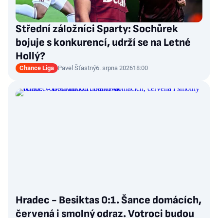
Střední záložníci Sparty: Sochůrek
bojuje s konkurencí, udrží se na Letné
Hollý?
Chance Liga
Pavel Šťastný
6. srpna 2026
18:00
Hradec - Besiktas 0:1. Šance domácích,
červená i smolný odraz. Votroci budou