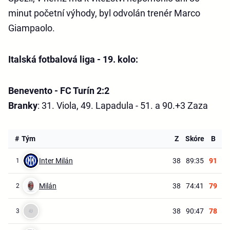
minut početní výhody, byl odvolán trenér Marco
Giampaolo.
Italská fotbalová liga - 19. kolo:
Benevento - FC Turín 2:2
Branky
: 31. Viola, 49. Lapadula - 51. a 90.+3 Zaza
#
Tým
Z
Skóre
B
Inter Milán
38
89:35
91
1
Milán
38
74:41
79
2
38
90:47
78
3