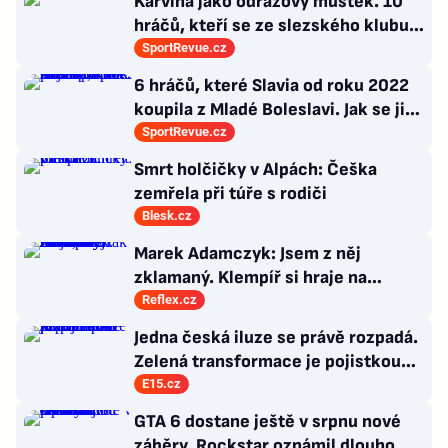
Karviná jako odrazový můstek. 10
hráčů, kteří se ze slezského klubu
probili k lukrativnímu angažmá
SportRevue.cz
6 hráčů, které Slavia od roku 2022
koupila z Mladé Boleslavi. Jak se jim
po přestupu do Edenu vedlo?
SportRevue.cz
Smrt holčičky v Alpách: Češka
zemřela při túře s rodiči
Blesk.cz
Marek Adamczyk: Jsem z něj
zklamaný. Klempíř si hraje na
ministra. Nestačí se tak tvářit, musí
Reflex.cz
zamakat
Jedna česká iluze se právě rozpadá.
Zelená transformace je pojistkou
proti chaosu
E15.cz
GTA 6 dostane ještě v srpnu nové
záběry. Rockstar oznámil dlouho