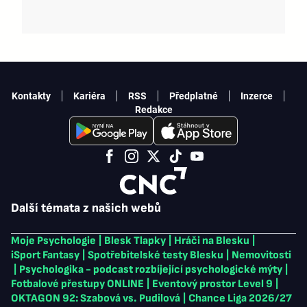
Kontakty
Kariéra
RSS
Předplatné
Inzerce
Redakce
Další témata z našich webů
Moje Psychologie
|
Blesk Tlapky
|
Hráči na Blesku
|
iSport Fantasy
|
Spotřebitelské testy Blesku
|
Nemovitosti
|
Psychologika - podcast rozbíjející psychologické mýty
|
Fotbalové přestupy ONLINE
|
Eventový prostor Level 9
|
OKTAGON 92: Szabová vs. Pudilová
|
Chance Liga 2026/27