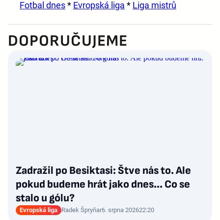
Fotbal dnes
*
Evropská liga
*
Liga mistrů
DOPORUČUJEME
Zadražil po Besiktasi: Štve nás to. Ale
pokud budeme hrát jako dnes... Co se
stalo u gólu?
Evropská liga
Radek Špryňar
6. srpna 2026
22:20