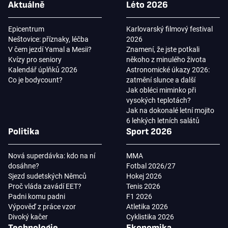
Aktuálně
Léto 2026
Epicentrum
Karlovarský filmový festival
Neštovice: příznaky, léčba
2026
V čem jezdí Yamal a Mesii?
Znamení, že jste potkali
Kvízy pro seniory
někoho z minulého života
Kalendář úplňků 2026
Astronomické úkazy 2026:
Co je bodycount?
zatmění slunce a další
Jak obléci miminko při
vysokých teplotách?
Jak na dokonalé letní mojito
6 lehkých letních salátů
Politika
Sport 2026
Nová superdávka: kdo na ní
MMA
dosáhne?
Fotbal 2026/27
Sjezd sudetských Němců
Hokej 2026
Proč vláda zavádí EET?
Tenis 2026
Padni komu padni
F1 2026
Výpověď z práce vzor
Atletika 2026
Divoký kačer
Cyklistika 2026
Technologie
Ekonomika