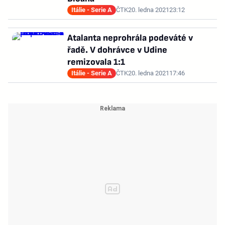
Itálie - Serie A
ČTK
20. ledna 2021
23:12
Atalanta neprohrála podeváté v
řadě. V dohrávce v Udine
remizovala 1:1
Itálie - Serie A
ČTK
20. ledna 2021
17:46