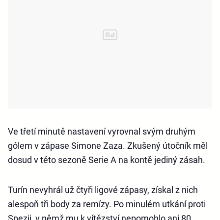
Ve třetí minutě nastavení vyrovnal svým druhým
gólem v zápase Simone Zaza. Zkušený útočník měl
dosud v této sezoně Serie A na kontě jediný zásah.
Turín nevyhrál už čtyři ligové zápasy, získal z nich
alespoň tři body za remízy. Po minulém utkání proti
Spezii, v němž mu k vítězství nepomohlo ani 80