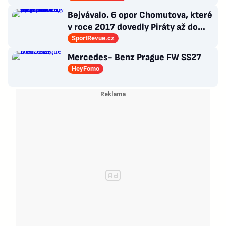
Bejvávalo. 6 opor Chomutova, které
v roce 2017 dovedly Piráty až do
semifinále play-off
SportRevue.cz
Mercedes- Benz Prague FW SS27
HeyFomo