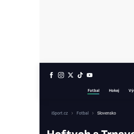
Fotbal
Hokej
Vý
iSport.cz
Fotbal
Slovensko