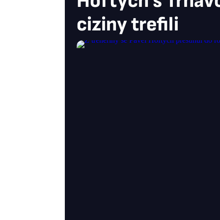
Hoftych s Trnavo
ciziny trefili