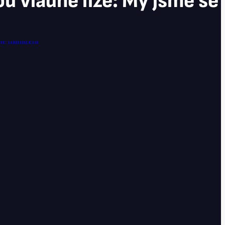
u vládne lize: My jsme se