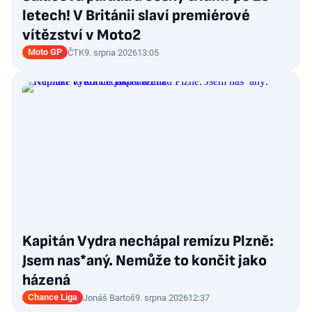
letech! V Británii slaví premiérové
vítězství v Moto2
Moto GP
ČTK
9. srpna 2026
13:05
Kapitán Vydra nechápal remízu Plzně:
Jsem nas*aný. Nemůže to končit jako
házená
Chance Liga
Jonáš Bartoš
9. srpna 2026
12:37