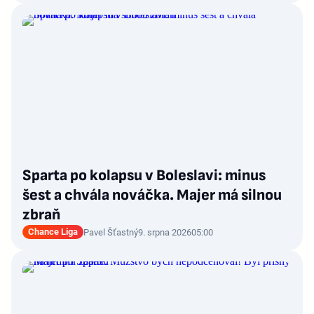
Sparta po kolapsu v Boleslavi: minus
šest a chvála nováčka. Majer má silnou
zbraň
Chance Liga
Pavel Šťastný
9. srpna 2026
05:00