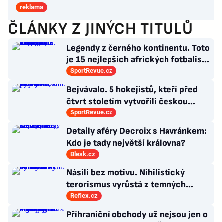
reklama
ČLÁNKY Z JINÝCH TITULŮ
Legendy z černého kontinentu. Toto
je 15 nejlepších afrických fotbalistů
všech dob
SportRevue.cz
Bejvávalo. 5 hokejistů, kteří před
čtvrt stoletím vytvořili českou
kolonii v Ottawě
SportRevue.cz
Detaily aféry Decroix s Havránkem:
Kdo je tady největší královna?
Blesk.cz
Násilí bez motivu. Nihilistický
terorismus vyrůstá z temných
koutů internetu a míří i na malé děti
Reflex.cz
Příhraniční obchody už nejsou jen o