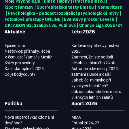
Moje Psychologie
|
Blesk Tlapky
|
Hráči na Blesku
|
iSport Fantasy
|
Spotřebitelské testy Blesku
|
Nemovitosti
|
Psychologika - podcast rozbíjející psychologické mýty
|
Fotbalové přestupy ONLINE
|
Eventový prostor Level 9
|
OKTAGON 92: Szabová vs. Pudilová
|
Chance Liga 2026/27
Aktuálně
Léto 2026
Epicentrum
Karlovarský filmový festival
Neštovice: příznaky, léčba
2026
V čem jezdí Yamal a Mesii?
Znamení, že jste potkali
Kvízy pro seniory
někoho z minulého života
Kalendář úplňků 2026
Astronomické úkazy 2026:
Co je bodycount?
zatmění slunce a další
Jak obléci miminko při
vysokých teplotách?
Jak na dokonalé letní mojito
6 lehkých letních salátů
Politika
Sport 2026
Nová superdávka: kdo na ní
MMA
dosáhne?
Fotbal 2026/27
Sjezd sudetských Němců
Hokej 2026