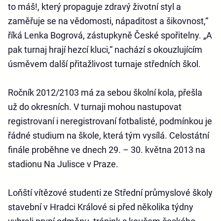
to máš!, který propaguje zdravý životní styl a
zaměřuje se na vědomosti, nápaditost a šikovnost,“
říká Lenka Bogrová, zástupkyně České spořitelny. „A
pak turnaj hrají hezcí kluci,“ nachází s okouzlujícím
úsměvem další přitažlivost turnaje středních škol.
Ročník 2012/2103 má za sebou školní kola, přešla
už do okresních. V turnaji mohou nastupovat
registrovaní i neregistrovaní fotbalisté, podmínkou je
řádné studium na škole, která tým vysílá. Celostátní
finále proběhne ve dnech 29. – 30. května 2013 na
stadionu Na Julisce v Praze.
Loňští vítězové studenti ze Střední průmyslové školy
stavební v Hradci Králové si před několika týdny