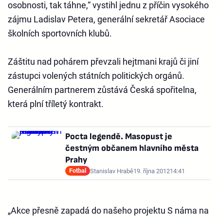
osobnosti, tak táhne,“ vystihl jednu z příčin vysokého
zájmu Ladislav Petera, generální sekretář Asociace
školních sportovních klubů.
Záštitu nad pohárem převzali hejtmani krajů či jiní
zástupci volených státních politických orgánů.
Generálním partnerem zůstává Česká spořitelna,
která plní tříletý kontrakt.
Pocta legendě. Masopust je
čestným občanem hlavního města
Prahy
Fotbal
Stanislav Hrabě
19. října 2012
14:41
„Akce přesně zapadá do našeho projektu S náma na