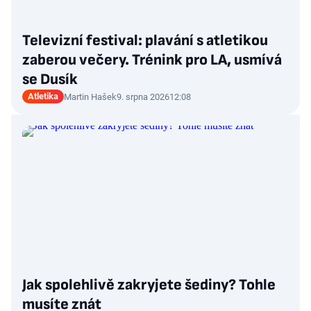
Televizní festival: plavání s atletikou
zaberou večery. Trénink pro LA, usmívá
se Dusík
Atletika
Martin Hašek
9. srpna 2026
12:08
Jak spolehlivě zakryjete šediny? Tohle
musíte znát