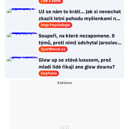
věci tolik neřeší
Lidé a země
Už se nám to krátí... Jak si nenechat
zkazit letní pohodu myšlenkami na
zářijový zápřah?
Moje Psychologie
Soupeři, na které nezapomene. 6
týmů, proti nimž odchytal Jaroslav
Drobný nejvíc zápasů v kariéře
SportRevue.cz
Glow up se stává luxusem, proč
mladí lidé říkají ano glow downu?
HeyFomo