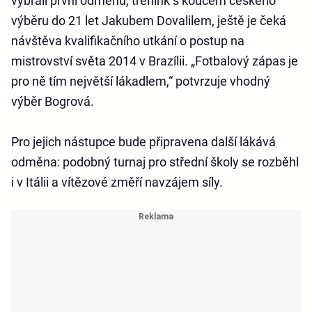
vybrali první odměnu, trénink s koučem českého
výběru do 21 let Jakubem Dovalilem, ještě je čeká
návštěva kvalifikačního utkání o postup na
mistrovství světa 2014 v Brazílii. „Fotbalový zápas je
pro ně tím největší lákadlem,“ potvrzuje vhodný
výběr Bogrová.
Pro jejich nástupce bude připravena další lákává
odměna: podobný turnaj pro střední školy se rozběhl
i v Itálii a vítězové změří navzájem síly.