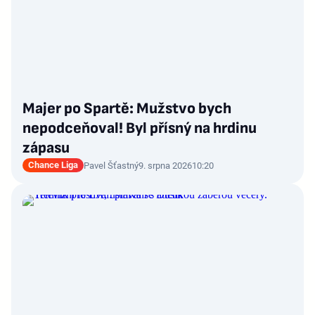
Majer po Spartě: Mužstvo bych
nepodceňoval! Byl přísný na hrdinu
zápasu
Chance Liga
Pavel Šťastný
9. srpna 2026
10:20