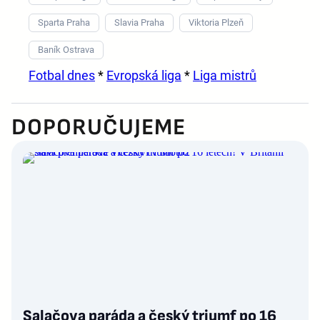
Sparta Praha
Slavia Praha
Viktoria Plzeň
Baník Ostrava
Fotbal dnes
*
Evropská liga
*
Liga mistrů
DOPORUČUJEME
Salačova paráda a český triumf po 16