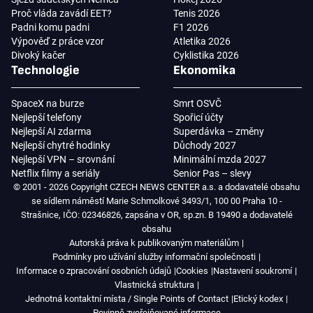
Proč vláda zavádí EET?
Tenis 2026
Padni komu padni
F1 2026
Výpověď z práce vzor
Atletika 2026
Divoký kačer
Cyklistika 2026
Technologie
Ekonomika
SpaceX na burze
Smrt OSVČ
Nejlepší telefony
Spořicí účty
Nejlepší AI zdarma
Superdávka – změny
Nejlepší chytré hodinky
Důchody 2027
Nejlepší VPN – srovnání
Minimální mzda 2027
Netflix filmy a seriály
Senior Pas – slevy
© 2001 - 2026 Copyright CZECH NEWS CENTER a.s. a dodavatelé obsahu
se sídlem náměstí Marie Schmolkové 3493/1, 100 00 Praha 10 -
Strašnice, IČO: 02346826, zapsána v OR, sp.zn. B 19490 a dodavatelé
obsahu
Autorská práva k publikovaným materiálům
Podmínky pro užívání služby informační společnosti
Informace o zpracování osobních údajů
Cookies
Nastavení soukromí
Vlastnická struktura
Jednotná kontaktní místa / Single Points of Contact
Etický kodex
Povinně zveřejňované informace