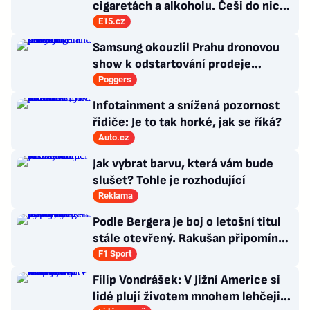
cigaretách a alkoholu. Češi do nich
jezdí nakupovat zcela jiné zboží
E15.cz
Samsung okouzlil Prahu dronovou
show k odstartování prodeje
nových produktů
Poggers
Infotainment a snížená pozornost
řidiče: Je to tak horké, jak se říká?
Auto.cz
Jak vybrat barvu, která vám bude
slušet? Tohle je rozhodující
Reklama
Podle Bergera je boj o letošní titul
stále otevřený. Rakušan připomíná
vývoj loňské sezony
F1 Sport
Filip Vondrášek: V Jižní Americe si
lidé plují životem mnohem lehčeji,