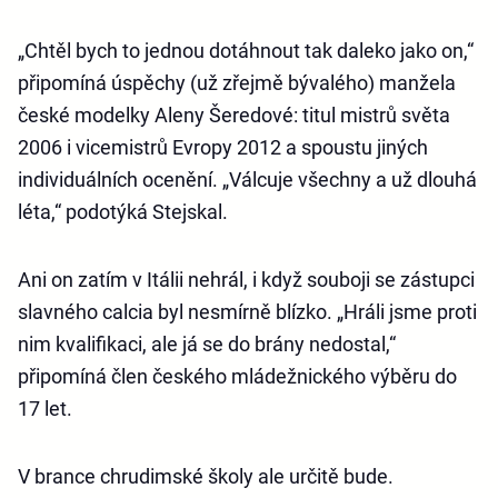
„Chtěl bych to jednou dotáhnout tak daleko jako on,“
připomíná úspěchy (už zřejmě bývalého) manžela
české modelky Aleny Šeredové: titul mistrů světa
2006 i vicemistrů Evropy 2012 a spoustu jiných
individuálních ocenění. „Válcuje všechny a už dlouhá
léta,“ podotýká Stejskal.
Ani on zatím v Itálii nehrál, i když souboji se zástupci
slavného calcia byl nesmírně blízko. „Hráli jsme proti
nim kvalifikaci, ale já se do brány nedostal,“
připomíná člen českého mládežnického výběru do
17 let.
V brance chrudimské školy ale určitě bude.