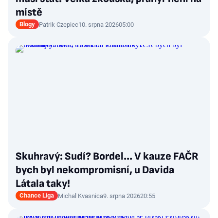
místě
Blogy
Patrik Czepiec
10. srpna 2026
05:00
Skuhravý: Sudí? Bordel... V kauze FAČR
bych byl nekompromisní, u Davida
Látala taky!
Chance Liga
Michal Kvasnica
9. srpna 2026
20:55