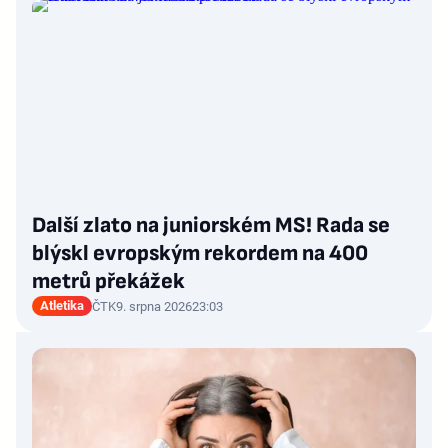
Další zlato na juniorském MS! Rada se
blýskl evropským rekordem na 400
metrů překážek
Atletika
ČTK
9. srpna 2026
23:03