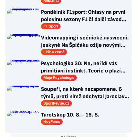
Reklama
Pondělník F1sport: Ohlasy na první
polovinu sezony F1 či další závod
Romana Staňka v Japonsku
F1 Sport
Videomapping i scénické nasvícení.
Jeskyně Na Špičáku ožije novými
technologiemi
Lidé a země
Psychologika 30: Ne, neřídí vás
primitivní instinkt. Teorie o plazím
mozku jen dokonalá výmluva
Moje Psychologie
Soupeři, na které nezapomene. 6
týmů, proti nimž odchytal Jaroslav
Drobný nejvíc zápasů v kariéře
SportRevue.cz
Tarotskop 10. 8.—16. 8.
HeyFomo