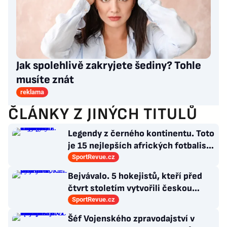
Jak spolehlivě zakryjete šediny? Tohle
musíte znát
reklama
ČLÁNKY Z JINÝCH TITULŮ
Legendy z černého kontinentu. Toto
je 15 nejlepších afrických fotbalistů
všech dob
SportRevue.cz
Bejvávalo. 5 hokejistů, kteří před
čtvrt stoletím vytvořili českou
kolonii v Ottawě
SportRevue.cz
Šéf Vojenského zpravodajství v