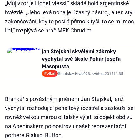
„Můj vzor je Lionel Messi,“ skládá hold argentinské
hvězdě. „Jeho levá noha je úžasný nástroj, a ten styl
zakončování, kdy to posílá přímo k tyči, to se mi moc
líbí,“ rozplývá se hráč MFK Chrudim.
Jan Stejskal skvělými zákroky
vychytal své škole Pohár Josefa
Masopusta
Fotbal
Stanislav Hrabě
23. května 2014
11:35
Brankář s pověstným jménem Jan Stejskal, jenž
vychytal rozhodující penaltový rozstřel a zasloužil se
rovněž velkou měrou o italský výlet, si objekt obdivu
na Apeninském poloostrovu našel: reprezentační
portiere Gialuigi Buffon.