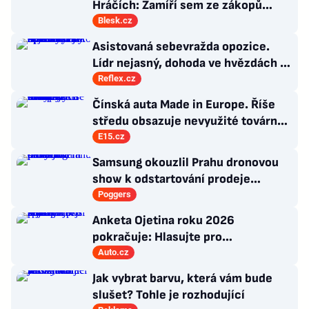
Hráčích: Zamíří sem ze zákopů
desetitisíce Ukrajinců! Co s nimi?
Blesk.cz
Asistovaná sebevražda opozice.
Lídr nejasný, dohoda ve hvězdách a
Antibabiš by musel být jako Spider-
Reflex.cz
Man
Čínská auta Made in Europe. Říše
středu obsazuje nevyužité továrny
evropských rivalů
E15.cz
Samsung okouzlil Prahu dronovou
show k odstartování prodeje
nových produktů
Poggers
Anketa Ojetina roku 2026
pokračuje: Hlasujte pro
nejúspornější spalovací auto!
Auto.cz
Jak vybrat barvu, která vám bude
slušet? Tohle je rozhodující