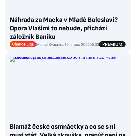
Náhrada za Macka v Mladé Boleslavi?
Opora Vlašimi to nebude, přichází
záložník Baníku
Chance Liga
Michal Kvasnica
10. srpna 2026
05:00
Blamáž české osmnáctky a co se s ní
musí stát. Velká zkouška, pranýř není na