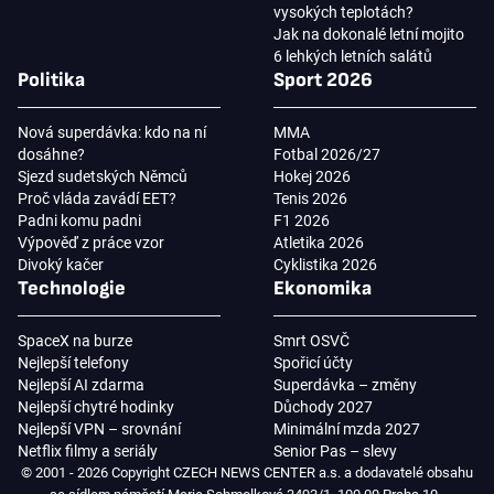
vysokých teplotách?
Jak na dokonalé letní mojito
6 lehkých letních salátů
Politika
Sport 2026
Nová superdávka: kdo na ní
MMA
dosáhne?
Fotbal 2026/27
Sjezd sudetských Němců
Hokej 2026
Proč vláda zavádí EET?
Tenis 2026
Padni komu padni
F1 2026
Výpověď z práce vzor
Atletika 2026
Divoký kačer
Cyklistika 2026
Technologie
Ekonomika
SpaceX na burze
Smrt OSVČ
Nejlepší telefony
Spořicí účty
Nejlepší AI zdarma
Superdávka – změny
Nejlepší chytré hodinky
Důchody 2027
Nejlepší VPN – srovnání
Minimální mzda 2027
Netflix filmy a seriály
Senior Pas – slevy
© 2001 - 2026 Copyright CZECH NEWS CENTER a.s. a dodavatelé obsahu