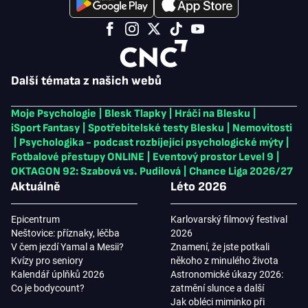
Další témata z našich webů
Moje Psychologie
|
Blesk Tlapky
|
Hráči na Blesku
|
iSport Fantasy
|
Spotřebitelské testy Blesku
|
Nemovitosti
|
Psychologika - podcast rozbíjející psychologické mýty
|
Fotbalové přestupy ONLINE
|
Eventový prostor Level 9
|
OKTAGON 92: Szabová vs. Pudilová
|
Chance Liga 2026/27
Aktuálně
Léto 2026
Epicentrum
Karlovarský filmový festival
Neštovice: příznaky, léčba
2026
V čem jezdí Yamal a Mesii?
Znamení, že jste potkali
Kvízy pro seniory
někoho z minulého života
Kalendář úplňků 2026
Astronomické úkazy 2026:
Co je bodycount?
zatmění slunce a další
Jak obléci miminko při