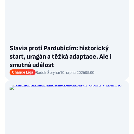
Slavia proti Pardubicím: historický
start, uragán a těžká adaptace. Ale i
smutná událost
Chance Liga
Radek Špryňar
10. srpna 2026
05:00