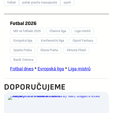
fotbal
pohár josefa masopusta
sport
Fotbal 2026
MS ve fotbale 2026
Chance liga
Liga mistrů
Evropská liga
Konferenční liga
iSport Fantasy
Sparta Praha
Slavia Praha
Viktoria Plzeň
Baník Ostrava
Fotbal dnes
*
Evropská liga
*
Liga mistrů
DOPORUČUJEME