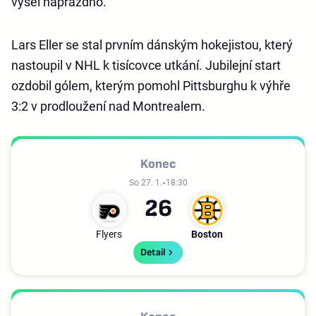
vyšel naprázdno.
Lars Eller se stal prvním dánským hokejistou, který
nastoupil v NHL k tisícovce utkání. Jubilejní start
ozdobil gólem, kterým pomohl Pittsburghu k výhře
3:2 v prodloužení nad Montrealem.
Konec
So 27. 1.
18:30
2
6
Flyers
Boston
Detail