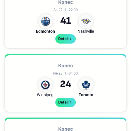
Konec
So 27. 1.
22:00
4
1
Edmonton
Nashville
Detail
Konec
Ne 28. 1.
01:00
2
4
Winnipeg
Toronto
Detail
Konec