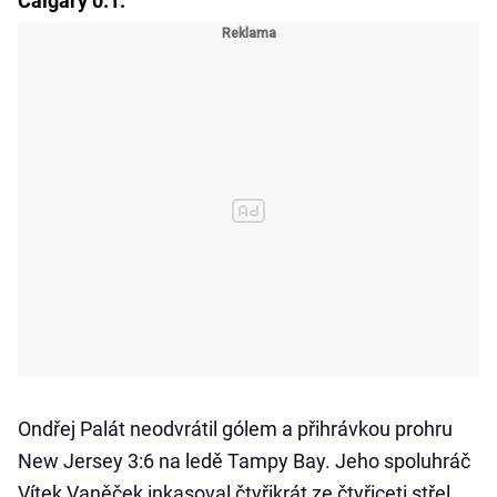
Calgary 0:1.
Ondřej Palát neodvrátil gólem a přihrávkou prohru
New Jersey 3:6 na ledě Tampy Bay. Jeho spoluhráč
Vítek Vaněček inkasoval čtyřikrát ze čtyřiceti střel.