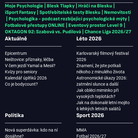
Moje Psychologie
|
Blesk Tlapky
|
Hráči na Blesku
|
iSport Fantasy
|
Spotřebitelské testy Blesku
|
Nemovitosti
|
Psychologika - podcast rozbíjející psychologické mýty
|
Fotbalové přestupy ONLINE
|
Eventový prostor Level 9
|
OKTAGON 92: Szabová vs. Pudilová
|
Chance Liga 2026/27
Aktuálně
Léto 2026
Epicentrum
Karlovarský filmový festival
Neštovice: příznaky, léčba
2026
V čem jezdí Yamal a Mesii?
Znamení, že jste potkali
Kvízy pro seniory
někoho z minulého života
Kalendář úplňků 2026
Astronomické úkazy 2026:
Co je bodycount?
zatmění slunce a další
Jak obléci miminko při
vysokých teplotách?
Jak na dokonalé letní mojito
6 lehkých letních salátů
Politika
Sport 2026
Nová superdávka: kdo na ní
MMA
dosáhne?
Fotbal 2026/27