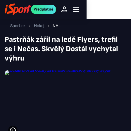
Předplatné
iSport.cz
Hokej
NHL
Pastrňák zářil na ledě Flyers, trefil
se i Nečas. Skvělý Dostál vychytal
výhru