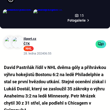
15
Fotogalerie
iSport.cz
ČTK
0
NHL
28. ledna 2024
06:55
David Pastrňák řídil v NHL dvěma góly a přihrávkou
výhru hokejistů Bostonu 6:2 na ledě Philadelphie a
stal se první hvězdou utkání. Stejné ocenění získal i
Lukáš Dostál, který se zasloužil 35 zákroky o výhru
Anaheimu 3:2 na ledě Minnesoty. Petr Mrázek
chytil 30 z 31 střel, ale podlehl s Chicagem v