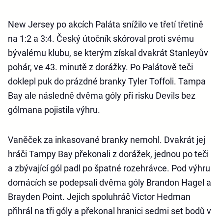
New Jersey po akcích Paláta snížilo ve třetí třetině
na 1:2 a 3:4. Český útočník skóroval proti svému
bývalému klubu, se kterým získal dvakrát Stanleyův
pohár, ve 43. minutě z dorážky. Po Palátově teči
doklepl puk do prázdné branky Tyler Toffoli. Tampa
Bay ale následně dvěma góly při risku Devils bez
gólmana pojistila výhru.
Vaněček za inkasované branky nemohl. Dvakrát jej
hráči Tampy Bay překonali z dorážek, jednou po teči
a zbývající gól padl po špatné rozehrávce. Pod výhru
domácích se podepsali dvěma góly Brandon Hagel a
Brayden Point. Jejich spoluhráč Victor Hedman
přihrál na tři góly a překonal hranici sedmi set bodů v