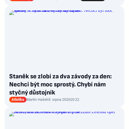
Staněk se zlobí za dva závody za den:
Nechci být moc sprostý. Chybí nám
styčný důstojník
Atletika
Martin Hašek
8. srpna 2026
20:22