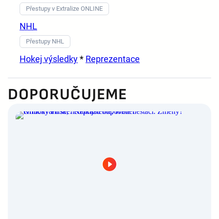
Přestupy v Extralize ONLINE
NHL
Přestupy NHL
Hokej výsledky
*
Reprezentace
DOPORUČUJEME