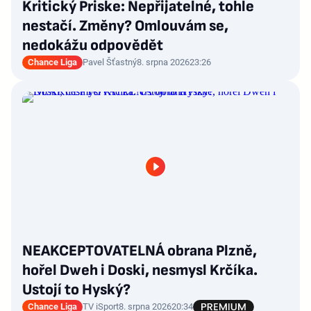
Kritický Priske: Nepřijatelné, tohle
nestačí. Změny? Omlouvám se,
nedokážu odpovědět
Chance Liga
Pavel Šťastný
8. srpna 2026
23:26
NEAKCEPTOVATELNÁ obrana Plzně,
hořel Dweh i Doski, nesmysl Krčíka.
Ustojí to Hyský?
Chance Liga
TV iSport
8. srpna 2026
20:34