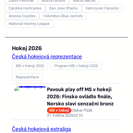
David Pastrňák
Boston Bruins
Martin Nečas
Carolina Hurricanes
San Jose Sharks
Vancouver Canucks
Arizona Coyotes
Columbus Blue Jackets
National Hockey League
Hokej 2026
Česká hokejová reprezentace
MS v hokeji 2026
Program MS v hokeji 2026
Reprezentace
Pavouk play off MS v hokeji
2026: Finsko ovládlo finále,
Norsko slaví senzační bronz
MS v hokeji
Otakar Plzák
31. května 2026
23:10
Česká hokejová extraliga