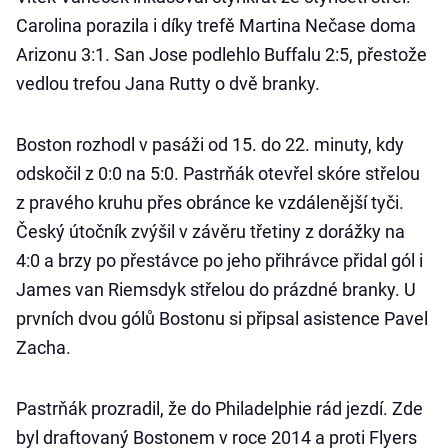
Carolina porazila i díky trefě Martina Nečase doma
Arizonu 3:1. San Jose podlehlo Buffalu 2:5, přestože
vedlou trefou Jana Rutty o dvě branky.
Boston rozhodl v pasáži od 15. do 22. minuty, kdy
odskočil z 0:0 na 5:0. Pastrňák otevřel skóre střelou
z pravého kruhu přes obránce ke vzdálenější tyči.
Český útočník zvýšil v závěru třetiny z dorážky na
4:0 a brzy po přestávce po jeho přihrávce přidal gól i
James van Riemsdyk střelou do prázdné branky. U
prvních dvou gólů Bostonu si připsal asistence Pavel
Zacha.
Pastrňák prozradil, že do Philadelphie rád jezdí. Zde
byl draftovaný Bostonem v roce 2014 a proti Flyers