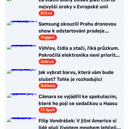
nejvyšší úroky v Evropské unii
E15.cz
Samsung okouzlil Prahu dronovou
show k odstartování prodeje
nových produktů
Poggers
Výhřev, čidla a stačí, říká průzkum.
Pokročilá elektronika není prioritou
zákazníků
Auto.cz
Jak vybrat barvu, která vám bude
slušet? Tohle je rozhodující
Reklama
Câmara se vyjádřil ke spekulacím,
které ho pojí se sedačkou u Haasu
F1 Sport
Filip Vondrášek: V Jižní Americe si
lidé plují životem mnohem lehčeji,