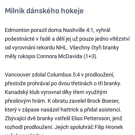
Milník dánského hokeje
Edmonton porazil doma Nashville 4:1, vyhrál
pošestnácté v řadě a dělí jej už pouze jedno vítězství
od vyrovnání rekordu NHL. Všechny čtyři branky
měly rukopis Connora McDavida (1+3).
Vancouver zdolal Columbus 5:4 v prodloužení,
přestože prohrával po dvou třetinách o tři branky.
Kanadský klub vyrovnal díky třem využitým
přesilovým hrám. K obratu zavelel Brock Boeser,
který v zápase nasázel hattrick a přidal asistenci.
Zbývající dvě branky vstřelil Elias Pettersson, jenž
rozhodl prodloužení. Jejich spoluhráč Filip Hronek