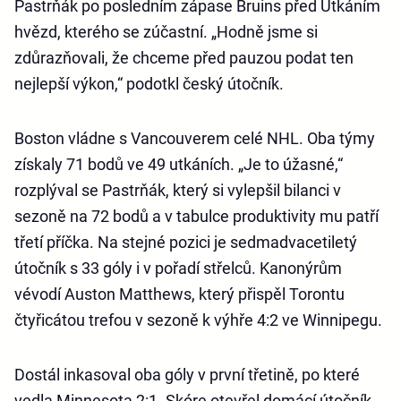
Pastrňák po posledním zápase Bruins před Utkáním
hvězd, kterého se zúčastní. „Hodně jsme si
zdůrazňovali, že chceme před pauzou podat ten
nejlepší výkon,“ podotkl český útočník.
Boston vládne s Vancouverem celé NHL. Oba týmy
získaly 71 bodů ve 49 utkáních. „Je to úžasné,“
rozplýval se Pastrňák, který si vylepšil bilanci v
sezoně na 72 bodů a v tabulce produktivity mu patří
třetí příčka. Na stejné pozici je sedmadvacetiletý
útočník s 33 góly i v pořadí střelců. Kanonýrům
vévodí Auston Matthews, který přispěl Torontu
čtyřicátou trefou v sezoně k výhře 4:2 ve Winnipegu.
Dostál inkasoval oba góly v první třetině, po které
vedla Minnesota 2:1. Skóre otevřel domácí útočník