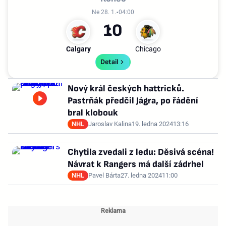
Ne 28. 1.
04:00
1
0
Calgary
Chicago
Detail
Nový král českých hattricků.
Pastrňák předčil Jágra, po řádění
bral klobouk
NHL
Jaroslav Kalina
19. ledna 2024
13:16
Chytila zvedali z ledu: Děsivá scéna!
Návrat k Rangers má další zádrhel
NHL
Pavel Bárta
27. ledna 2024
11:00