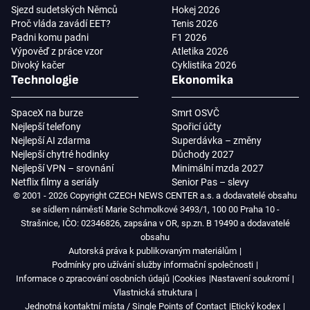
Sjezd sudetských Němců
Hokej 2026
Proč vláda zavádí EET?
Tenis 2026
Padni komu padni
F1 2026
Výpověď z práce vzor
Atletika 2026
Divoký kačer
Cyklistika 2026
Technologie
Ekonomika
SpaceX na burze
Smrt OSVČ
Nejlepší telefony
Spořicí účty
Nejlepší AI zdarma
Superdávka – změny
Nejlepší chytré hodinky
Důchody 2027
Nejlepší VPN – srovnání
Minimální mzda 2027
Netflix filmy a seriály
Senior Pas – slevy
© 2001 - 2026 Copyright CZECH NEWS CENTER a.s. a dodavatelé obsahu
se sídlem náměstí Marie Schmolkové 3493/1, 100 00 Praha 10 -
Strašnice, IČO: 02346826, zapsána v OR, sp.zn. B 19490 a dodavatelé
obsahu
Autorská práva k publikovaným materiálům
Podmínky pro užívání služby informační společnosti
Informace o zpracování osobních údajů
Cookies
Nastavení soukromí
Vlastnická struktura
Jednotná kontaktní místa / Single Points of Contact
Etický kodex