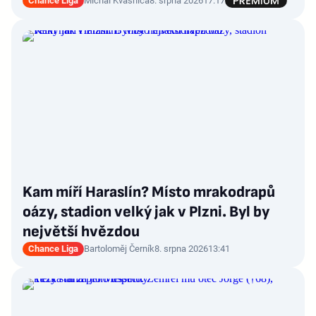
Chance Liga
Michal Kvasnica
8. srpna 2026
17:17
Kam míří Haraslín? Místo mrakodrapů
oázy, stadion velký jak v Plzni. Byl by
největší hvězdou
Chance Liga
Bartoloměj Černík
8. srpna 2026
13:41