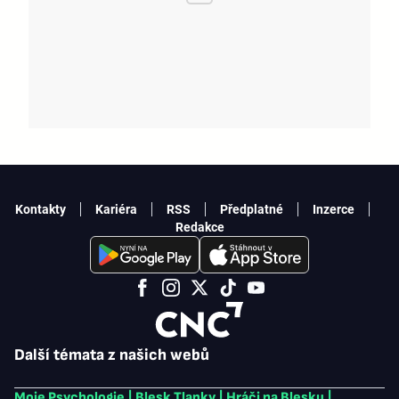
Kontakty
Kariéra
RSS
Předplatné
Inzerce
Redakce
Další témata z našich webů
Moje Psychologie
|
Blesk Tlapky
|
Hráči na Blesku
|