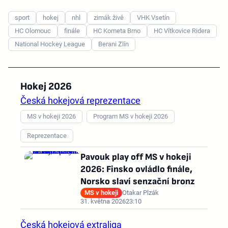
sport
hokej
nhl
zimák živě
VHK Vsetín
HC Olomouc
finále
HC Kometa Brno
HC Vítkovice Ridera
National Hockey League
Berani Zlín
Hokej 2026
Česká hokejová reprezentace
MS v hokeji 2026
Program MS v hokeji 2026
Reprezentace
Pavouk play off MS v hokeji
2026: Finsko ovládlo finále,
Norsko slaví senzační bronz
MS v hokeji
Otakar Plzák
31. května 2026
23:10
Česká hokejová extraliga