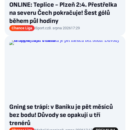
ONLINE: Teplice - Plzeň 2:4. Přestřelka
na severu Čech pokračuje! Šest gólů
během půl hodiny
Chance Liga
iSport.cz
8. srpna 2026
17:29
Gning se trápí: v Baníku je pět měsíců
bez bodu! Důvody se opakují u tří
trenérů