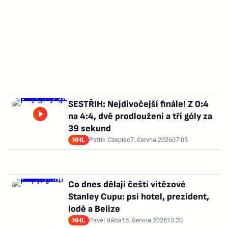
SESTŘIH: Nejdivočejší finále! Z 0:4
na 4:4, dvě prodloužení a tři góly za
39 sekund
NHL
Patrik Czepiec
7. června 2026
07:05
Co dnes dělají čeští vítězové
Stanley Cupu: psí hotel, prezident,
lodě a Belize
NHL
Pavel Bárta
15. června 2026
13:20