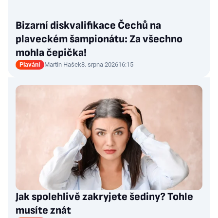
Bizarní diskvalifikace Čechů na
plaveckém šampionátu: Za všechno
mohla čepička!
Plavání
Martin Hašek
8. srpna 2026
16:15
Jak spolehlivě zakryjete šediny? Tohle
musíte znát