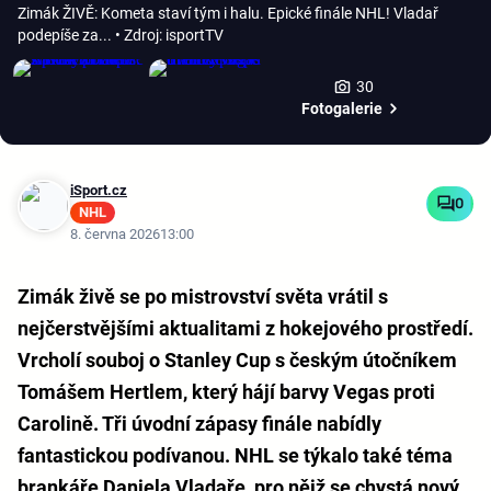
Zimák ŽIVĚ: Kometa staví tým i halu. Epické finále NHL! Vladař
podepíše za...
• Zdroj: isportTV
30
Fotogalerie
iSport.cz
0
NHL
8. června 2026
13:00
Zimák živě se po mistrovství světa vrátil s
nejčerstvějšími aktualitami z hokejového prostředí.
Vrcholí souboj o Stanley Cup s českým útočníkem
Tomášem Hertlem, který hájí barvy Vegas proti
Carolině. Tři úvodní zápasy finále nabídly
fantastickou podívanou. NHL se týkalo také téma
brankáře Daniela Vladaře, pro nějž se chystá nový