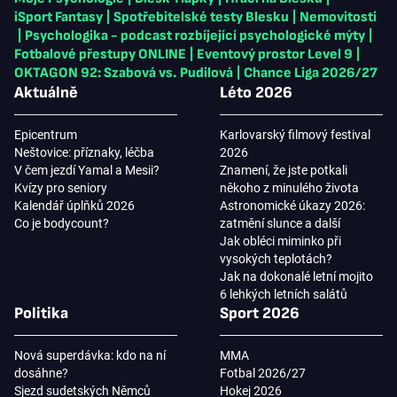
iSport Fantasy
|
Spotřebitelské testy Blesku
|
Nemovitosti
|
Psychologika - podcast rozbíjející psychologické mýty
|
Fotbalové přestupy ONLINE
|
Eventový prostor Level 9
|
OKTAGON 92: Szabová vs. Pudilová
|
Chance Liga 2026/27
Aktuálně
Léto 2026
Epicentrum
Karlovarský filmový festival
Neštovice: příznaky, léčba
2026
V čem jezdí Yamal a Mesii?
Znamení, že jste potkali
Kvízy pro seniory
někoho z minulého života
Kalendář úplňků 2026
Astronomické úkazy 2026:
Co je bodycount?
zatmění slunce a další
Jak obléci miminko při
vysokých teplotách?
Jak na dokonalé letní mojito
6 lehkých letních salátů
Politika
Sport 2026
Nová superdávka: kdo na ní
MMA
dosáhne?
Fotbal 2026/27
Sjezd sudetských Němců
Hokej 2026