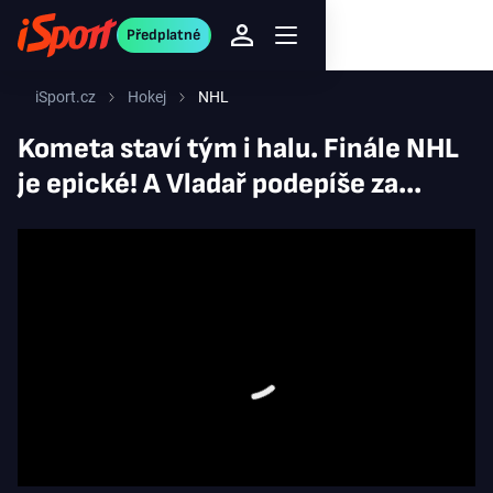
Předplatné
iSport.cz
Hokej
NHL
Kometa staví tým i halu. Finále NHL
je epické! A Vladař podepíše za...