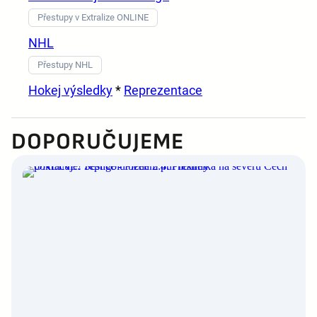
Přestupy v Extralize ONLINE
NHL
Přestupy NHL
Hokej výsledky
*
Reprezentace
DOPORUČUJEME