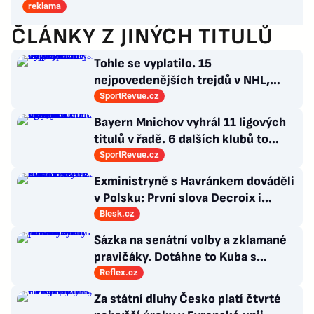
reklama
ČLÁNKY Z JINÝCH TITULŮ
Tohle se vyplatilo. 15
nejpovedenějších trejdů v NHL,
které byly upečeny na poslední
SportRevue.cz
chvíli
Bayern Mnichov vyhrál 11 ligových
titulů v řadě. 6 dalších klubů to
zvládlo také, některé i víckrát
SportRevue.cz
Exministryně s Havránkem dováděli
v Polsku: První slova Decroix i
Havránkové!
Blesk.cz
Sázka na senátní volby a zklamané
pravičáky. Dotáhne to Kuba s
hnutím Naše Česko do celostátní
Reflex.cz
politiky?
Za státní dluhy Česko platí čtvrté