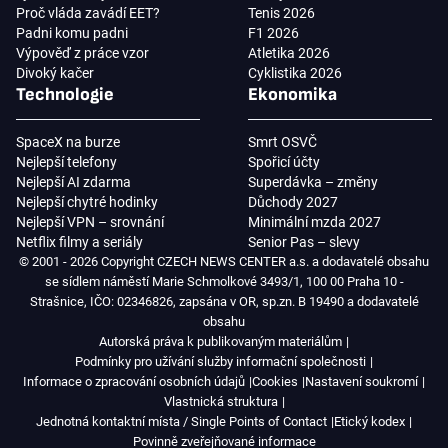
Proč vláda zavádí EET?
Tenis 2026
Padni komu padni
F1 2026
Výpověď z práce vzor
Atletika 2026
Divoký kačer
Cyklistika 2026
Technologie
Ekonomika
SpaceX na burze
Smrt OSVČ
Nejlepší telefony
Spořicí účty
Nejlepší AI zdarma
Superdávka – změny
Nejlepší chytré hodinky
Důchody 2027
Nejlepší VPN – srovnání
Minimální mzda 2027
Netflix filmy a seriály
Senior Pas – slevy
© 2001 - 2026 Copyright CZECH NEWS CENTER a.s. a dodavatelé obsahu
se sídlem náměstí Marie Schmolkové 3493/1, 100 00 Praha 10 -
Strašnice, IČO: 02346826, zapsána v OR, sp.zn. B 19490 a dodavatelé
obsahu
Autorská práva k publikovaným materiálům
Podmínky pro užívání služby informační společnosti
Informace o zpracování osobních údajů
Cookies
Nastavení soukromí
Vlastnická struktura
Jednotná kontaktní místa / Single Points of Contact
Etický kodex
Povinně zveřejňované informace