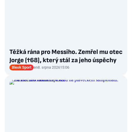
Těžká rána pro Messiho. Zemřel mu otec
Jorge (†68), který stál za jeho úspěchy
Blesk Sport
en
8. srpna 2026
15:06