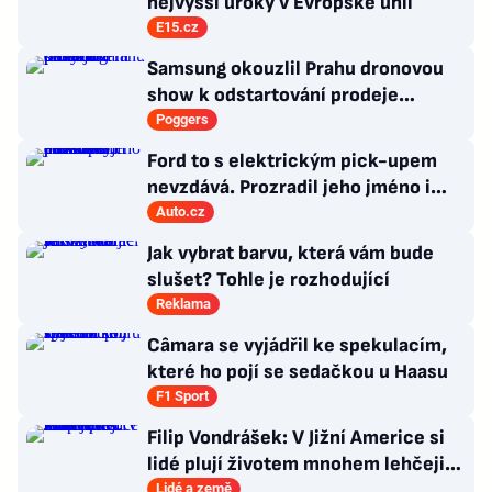
nejvyšší úroky v Evropské unii
E15.cz
Samsung okouzlil Prahu dronovou
show k odstartování prodeje
nových produktů
Poggers
Ford to s elektrickým pick-upem
nevzdává. Prozradil jeho jméno i
atraktivní cenovku
Auto.cz
Jak vybrat barvu, která vám bude
slušet? Tohle je rozhodující
Reklama
Câmara se vyjádřil ke spekulacím,
které ho pojí se sedačkou u Haasu
F1 Sport
Filip Vondrášek: V Jižní Americe si
lidé plují životem mnohem lehčeji,
věci tolik neřeší
Lidé a země