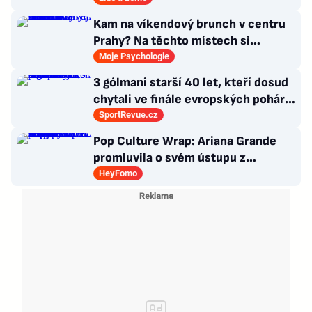
Kam na víkendový brunch v centru
Prahy? Na těchto místech si
dlouhou snídani užívají i místní
Moje Psychologie
3 gólmani starší 40 let, kteří dosud
chytali ve finále evropských pohárů.
Všichni odešli ze hřiště jako
SportRevue.cz
poražení
Pop Culture Wrap: Ariana Grande
promluvila o svém ústupu z
veřejného života a Sophia z
HeyFomo
KATSEYE si dává pauzu od skupiny