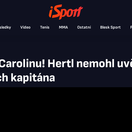
sledky
Video
Tenis
MMA
Ostatní
Blesk Sport
F
Carolinu! Hertl nemohl uvě
ch kapitána