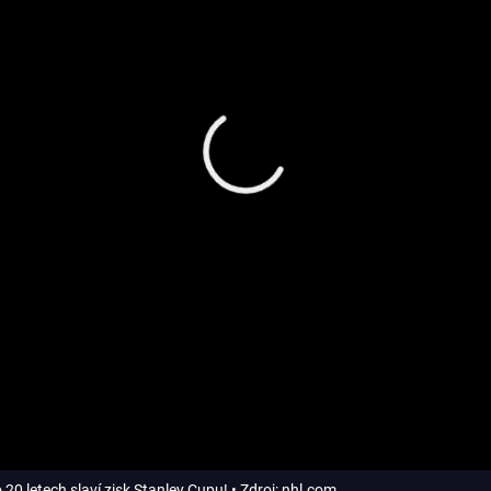
20 letech slaví zisk Stanley Cupu!
• Zdroj: nhl.com