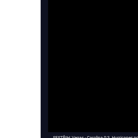
SESTŘIH: Vegas - Carolina 0:3. Hurricanes po 