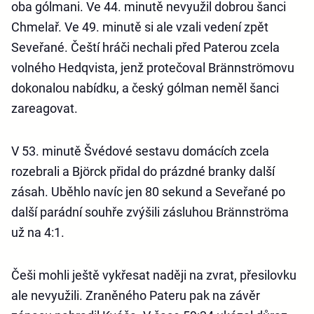
oba gólmani. Ve 44. minutě nevyužil dobrou šanci
Chmelař. Ve 49. minutě si ale vzali vedení zpět
Seveřané. Čeští hráči nechali před Paterou zcela
volného Hedqvista, jenž protečoval Brännströmovu
dokonalou nabídku, a český gólman neměl šanci
zareagovat.
V 53. minutě Švédové sestavu domácích zcela
rozebrali a Björck přidal do prázdné branky další
zásah. Uběhlo navíc jen 80 sekund a Seveřané po
další parádní souhře zvýšili zásluhou Brännströma
už na 4:1.
Češi mohli ještě vykřesat naději na zvrat, přesilovku
ale nevyužili. Zraněného Pateru pak na závěr