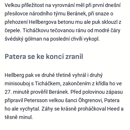
Velkou příležitost na vyrovnání měl při první dnešní
přesilovce národního týmu Beránek, při snaze o
přehození Hellbergova betonu mu ale puk sklouzl z
čepele. Ticháčkovu tečovanou ránu od modré čáry
švédský gólman na poslední chvíli vykopl.
Patera se ke konci zranil
Hellberg pak ve druhé třetině vyhrál i druhý
minisouboj s Ticháčkem, zakončením z křídla ho ve
27. minutě prověřil Beránek. Před polovinou zápasu
připravil Petersson velkou šanci Öhgrenovi, Patera
ho ale vychytal. Záhy se krásně proháčkoval Heed a
těsně minul.