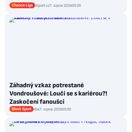
Chance Liga
iSport.cz
7. srpna 2026
05:00
Záhadný vzkaz potrestané
Vondroušové: Loučí se s kariérou?!
Zaskočení fanoušci
Blesk Sport
vba
7. srpna 2026
05:00