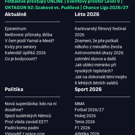
Fotbalové přestupy ONLINE
|
Eventový prostor Level 9
|
OKTAGON 92: Szabová vs. Pudilová
|
Chance Liga 2026/27
Aktuálně
Léto 2026
Epicentrum
Karlovarský filmový festival
Neštovice: příznaky, léčba
2026
V čem jezdí Yamal a Mesii?
Znamení, že jste potkali
Kvízy pro seniory
někoho z minulého života
Kalendář úplňků 2026
Astronomické úkazy 2026:
Co je bodycount?
zatmění slunce a další
Jak obléci miminko při
vysokých teplotách?
Jak na dokonalé letní mojito
6 lehkých letních salátů
Politika
Sport 2026
Nová superdávka: kdo na ní
MMA
dosáhne?
Fotbal 2026/27
Sjezd sudetských Němců
Hokej 2026
Proč vláda zavádí EET?
Tenis 2026
Padni komu padni
F1 2026
Výpověď z práce vzor
Atletika 2026