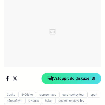
Vstoupit do diskuze (3)
Česko
Švédsko
reprezentace
euro hockey tour
sport
národní tým
ONLINE
hokej
České hokejové hry