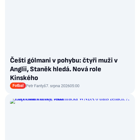
Čeští gólmani v pohybu: čtyři muži v
Anglii, Staněk hledá. Nová role
Kinského
Fotbal
Petr Fantyš
7. srpna 2026
05:00