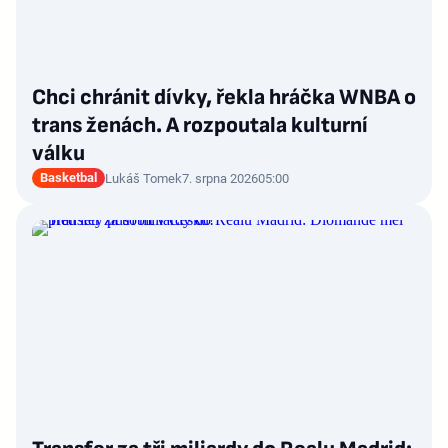
Chci chránit dívky, řekla hráčka WNBA o
trans ženách. A rozpoutala kulturní
válku
Basketbal
Lukáš Tomek
7. srpna 2026
05:00