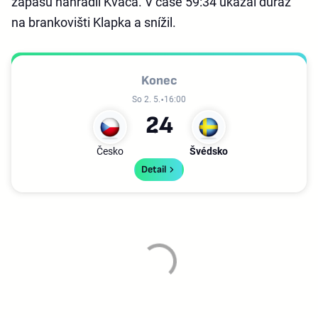
zápasu nahradil Kváča. V čase 59:34 ukázal důraz
na brankovišti Klapka a snížil.
Konec
So 2. 5.
16:00
2
4
Česko
Švédsko
Detail