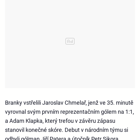
Branky vstřelili Jaroslav Chmelař, jenž ve 35. minutě
vyrovnal svým prvním reprezentačním gólem na 1:1,
a Adam Klapka, který trefou v závěru zápasu
stanovil konečné skóre. Debut v národním týmu si
odbyli gólman Jiří Patera a útočník Petr Sikora.