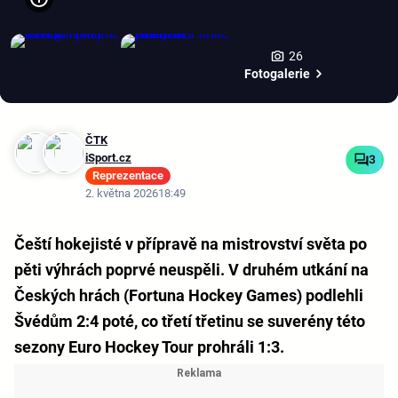
26
Fotogalerie
ČTK
iSport.cz
3
Reprezentace
2. května 2026
18:49
Čeští hokejisté v přípravě na mistrovství světa po
pěti výhrách poprvé neuspěli. V druhém utkání na
Českých hrách (Fortuna Hockey Games) podlehli
Švédům 2:4 poté, co třetí třetinu se suverény této
sezony Euro Hockey Tour prohráli 1:3.