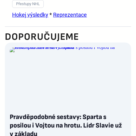
Přestupy NHL
Hokej výsledky
*
Reprezentace
DOPORUČUJEME
Pravděpodobné sestavy: Sparta s
posilou i Vojtou na hrotu. Lídr Slavie už
v základu