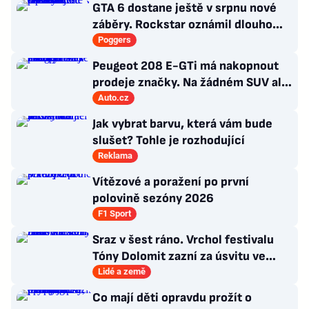
GTA 6 dostane ještě v srpnu nové
záběry. Rockstar oznámil dlouho
očekávanou prezentaci
Poggers
Peugeot 208 E-GTi má nakopnout
prodeje značky. Na žádném SUV ale
označení GTi nečekejte
Auto.cz
Jak vybrat barvu, která vám bude
slušet? Tohle je rozhodující
Reklama
Vítězové a poražení po první
polovině sezóny 2026
F1 Sport
Sraz v šest ráno. Vrchol festivalu
Tóny Dolomit zazní za úsvitu ve
3000 metrech
Lidé a země
Co mají děti opravdu prožít o