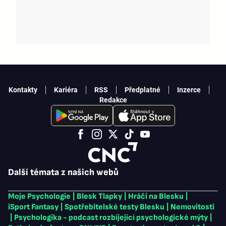
Kontakty
Kariéra
RSS
Předplatné
Inzerce
Redakce
Další témata z našich webů
Moje Psychologie
|
Blesk Tlapky
|
Hráči na Blesku
|
iSport Fantasy
|
Spotřebitelské testy Blesku
|
Nemovitosti
|
Psychologika - podcast rozbíjející psychologické mýty
|