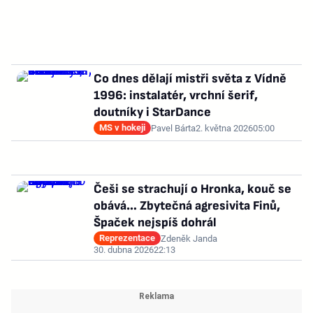
Co dnes dělají mistři světa z Vídně
1996: instalatér, vrchní šerif,
doutníky i StarDance
MS v hokeji
Pavel Bárta
2. května 2026
05:00
Češi se strachují o Hronka, kouč se
obává… Zbytečná agresivita Finů,
Špaček nejspíš dohrál
Reprezentace
Zdeněk Janda
30. dubna 2026
22:13