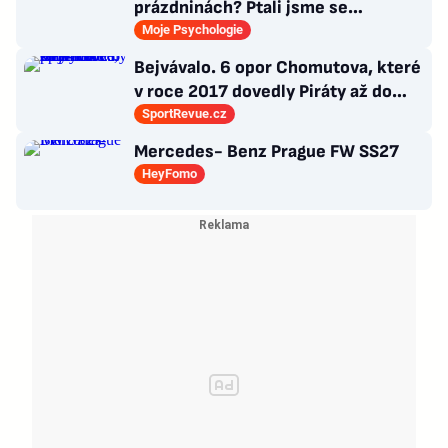
prázdninách? Ptali jsme se
psycholožky, rodinného terapeuta a
Moje Psychologie
pedagogů
Bejvávalo. 6 opor Chomutova, které
v roce 2017 dovedly Piráty až do
semifinále play-off
SportRevue.cz
Mercedes- Benz Prague FW SS27
HeyFomo