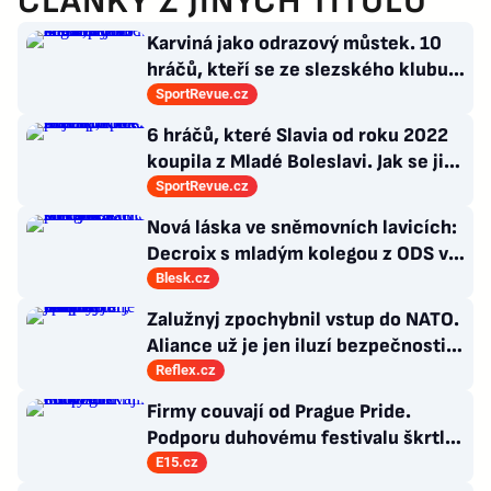
ČLÁNKY Z JINÝCH TITULŮ
Karviná jako odrazový můstek. 10
hráčů, kteří se ze slezského klubu
probili k lukrativnímu angažmá
SportRevue.cz
6 hráčů, které Slavia od roku 2022
koupila z Mladé Boleslavi. Jak se jim
po přestupu do Edenu vedlo?
SportRevue.cz
Nová láska ve sněmovních lavicích:
Decroix s mladým kolegou z ODS v
bazénu pod Sněžkou
Blesk.cz
Zalužnyj zpochybnil vstup do NATO.
Aliance už je jen iluzí bezpečnosti,
řídí ji staré doktríny
Reflex.cz
Firmy couvají od Prague Pride.
Podporu duhovému festivalu škrtl i
Microsoft
E15.cz