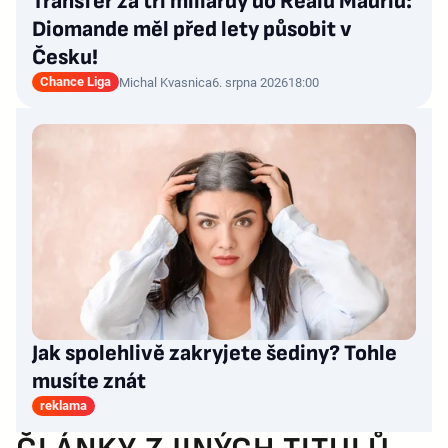
Transfer za tři miliardy do Realu Madrid:
Diomande měl před lety působit v
Česku!
Chance Liga
Michal Kvasnica
6. srpna 2026
18:00
Jak spolehlivě zakryjete šediny? Tohle
musíte znát
reklama