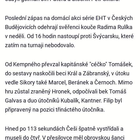
Poslední zápas na domácí akci série EHT v Českých
Budějovicích odehrají svěřenci kouče Radima Rulíka
v neděli. Od 16 hodin nastoupí proti Švýcarsku, které
zatím na turnaji nebodovalo.
Od Kempného převzal kapitánské "céčko" Tomášek,
do sestavy naskočili beci Král a Zábranský, v útoku
vedle Sikory také Marcel, Beránek a Černoch. Mimo
hru zůstal zraněný Hronek, odpočívali bek Tomáš
Galvas a duo útočníků Kubalík, Kantner. Filip byl
připravený na pozici třináctého útočníka.
Hned po 113 sekundách Češi špatně vystřídali a
museli do čtyř. V přesilovce měl obrovskou šanci