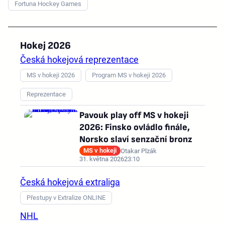
Fortuna Hockey Games
Hokej 2026
Česká hokejová reprezentace
MS v hokeji 2026
Program MS v hokeji 2026
Reprezentace
Pavouk play off MS v hokeji
2026: Finsko ovládlo finále,
Norsko slaví senzační bronz
MS v hokeji
Otakar Plzák
31. května 2026
23:10
Česká hokejová extraliga
Přestupy v Extralize ONLINE
NHL