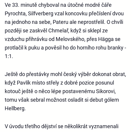
Ve 33. minutě chyboval na útočné modré čáře
Pyrochta, Silfverberg vzal koncovku přečíslení dvou
na jednoho na sebe, Pateru ale neprostřelil. O chvíli
později se zaskvěl Chmelař, když si sklepl ze
vzduchu přihrávku od Melovského, přes Hägga se
protlačil k puku a pověsil ho do horního rohu branky -
1:1.
Ještě do přestávky mohl český výběr dokonat obrat,
když Pavlík místo střely z dobré pozice posunul
kotouč ještě o něco lépe postavenému Sikorovi,
tomu však sebral možnost osladit si debut gólem
Hellberg.
V úvodu třetího dějství se několikrát vyznamenali