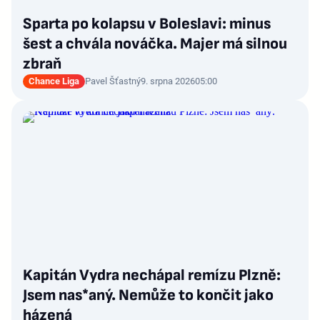
Sparta po kolapsu v Boleslavi: minus
šest a chvála nováčka. Majer má silnou
zbraň
Chance Liga
Pavel Šťastný
9. srpna 2026
05:00
Kapitán Vydra nechápal remízu Plzně:
Jsem nas*aný. Nemůže to končit jako
házená