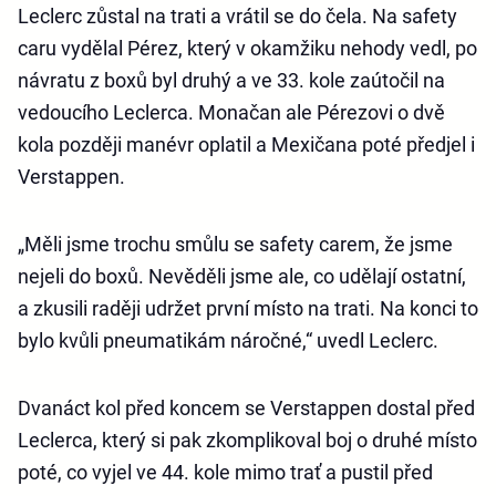
Leclerc zůstal na trati a vrátil se do čela. Na safety
caru vydělal Pérez, který v okamžiku nehody vedl, po
návratu z boxů byl druhý a ve 33. kole zaútočil na
vedoucího Leclerca. Monačan ale Pérezovi o dvě
kola později manévr oplatil a Mexičana poté předjel i
Verstappen.
„Měli jsme trochu smůlu se safety carem, že jsme
nejeli do boxů. Nevěděli jsme ale, co udělají ostatní,
a zkusili raději udržet první místo na trati. Na konci to
bylo kvůli pneumatikám náročné,“ uvedl Leclerc.
Dvanáct kol před koncem se Verstappen dostal před
Leclerca, který si pak zkomplikoval boj o druhé místo
poté, co vyjel ve 44. kole mimo trať a pustil před