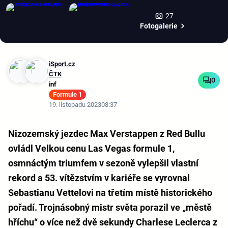
27
Fotogalerie
iSport.cz
ČTK
0
inf
Formule 1
19. listopadu 2023
08:37
Nizozemský jezdec Max Verstappen z Red Bullu
ovládl Velkou cenu Las Vegas formule 1,
osmnáctým triumfem v sezoně vylepšil vlastní
rekord a 53. vítězstvím v kariéře se vyrovnal
Sebastianu Vettelovi na třetím místě historického
pořadí. Trojnásobný mistr světa porazil ve „městě
hříchu“ o více než dvě sekundy Charlese Leclerca z