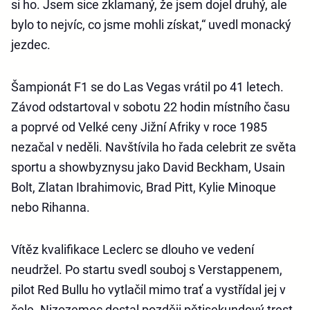
si ho. Jsem sice zklamaný, že jsem dojel druhý, ale
bylo to nejvíc, co jsme mohli získat,“ uvedl monacký
jezdec.
Šampionát F1 se do Las Vegas vrátil po 41 letech.
Závod odstartoval v sobotu 22 hodin místního času
a poprvé od Velké ceny Jižní Afriky v roce 1985
nezačal v neděli. Navštívila ho řada celebrit ze světa
sportu a showbyznysu jako David Beckham, Usain
Bolt, Zlatan Ibrahimovic, Brad Pitt, Kylie Minoque
nebo Rihanna.
Vítěz kvalifikace Leclerc se dlouho ve vedení
neudržel. Po startu svedl souboj s Verstappenem,
pilot Red Bullu ho vytlačil mimo trať a vystřídal jej v
čele. Nizozemec dostal později pětisekundový trest.