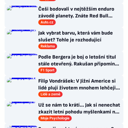
Češi bodovali v nejtěžším enduro
závodě planety. Znáte Red Bull
Romaniacs?
Auto.cz
Jak vybrat barvu, která vám bude
slušet? Tohle je rozhodující
Reklama
Podle Bergera je boj o letošní titul
stále otevřený. Rakušan připomíná
vývoj loňské sezony
F1 Sport
Filip Vondrášek: V Jižní Americe si
lidé plují životem mnohem lehčeji,
věci tolik neřeší
Lidé a země
Už se nám to krátí... Jak si nenechat
zkazit letní pohodu myšlenkami na
zářijový zápřah?
Moje Psychologie