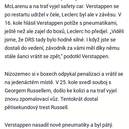
McLarenu a na trať vyjel safety car. Verstappen se
po restartu udržel v čele, Leclerc byl ale v závěsu. V
16. kole hlásil Verstappen potíže s pneumatikami,
ještě než ale zajel do boxů, Leclerc ho předjel. „Viděli
jsme, že DRS tady bylo hodně silné. I když jste se
dostali do vedení, závodník za vámi měl díky němu
stále šanci vrátit se zpět,“ podotkl Verstappen.
Nizozemec si v boxech odpykal penalizaci a vrátil se
na jedenáctém místě. V 25. kole svedl souboj s
Georgem Russellem, došlo ke kolizi a na trať vyjel
znovu zpomalovací vůz. Tentokrát dostal
pětisekundový trest Russell.
Verstappen nasadil nové pneumatiky a byl pátý.