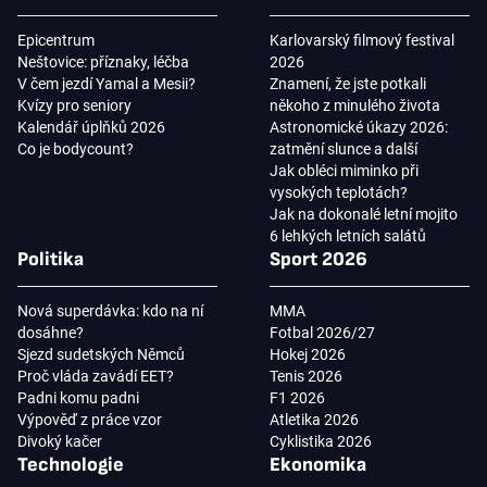
Epicentrum
Karlovarský filmový festival
Neštovice: příznaky, léčba
2026
V čem jezdí Yamal a Mesii?
Znamení, že jste potkali
Kvízy pro seniory
někoho z minulého života
Kalendář úplňků 2026
Astronomické úkazy 2026:
Co je bodycount?
zatmění slunce a další
Jak obléci miminko při
vysokých teplotách?
Jak na dokonalé letní mojito
6 lehkých letních salátů
Politika
Sport 2026
Nová superdávka: kdo na ní
MMA
dosáhne?
Fotbal 2026/27
Sjezd sudetských Němců
Hokej 2026
Proč vláda zavádí EET?
Tenis 2026
Padni komu padni
F1 2026
Výpověď z práce vzor
Atletika 2026
Divoký kačer
Cyklistika 2026
Technologie
Ekonomika