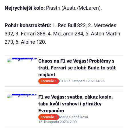
Nejrychlejší kolo:
Piastri (Austr./McLaren).
Pohár konstruktérů:
1. Red Bull 822, 2. Mercedes
392, 3. Ferrari 388, 4. McLaren 284, 5. Aston Martin
273, 6. Alpine 120.
Chaos na F1 ve Vegas! Problémy s
tratí, Ferrari se zlobí: Bude to stát
majlant
Formule 1
ČTK
17. listopadu 2023
14:25
F1 ve Vegas: svatba, zákaz kasin,
tabu kvůli vrahovi i přirážky
Evropanům
Formule 1
Marie Sehnálková
15. listopadu 2023
12:00