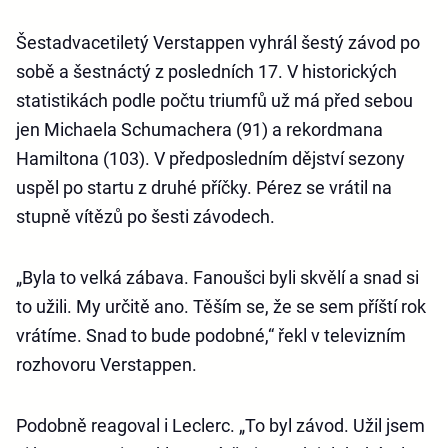
Šestadvacetiletý Verstappen vyhrál šestý závod po
sobě a šestnáctý z posledních 17. V historických
statistikách podle počtu triumfů už má před sebou
jen Michaela Schumachera (91) a rekordmana
Hamiltona (103). V předposledním dějství sezony
uspěl po startu z druhé příčky. Pérez se vrátil na
stupně vítězů po šesti závodech.
„Byla to velká zábava. Fanoušci byli skvělí a snad si
to užili. My určitě ano. Těším se, že se sem příští rok
vrátíme. Snad to bude podobné,“ řekl v televizním
rozhovoru Verstappen.
Podobně reagoval i Leclerc. „To byl závod. Užil jsem