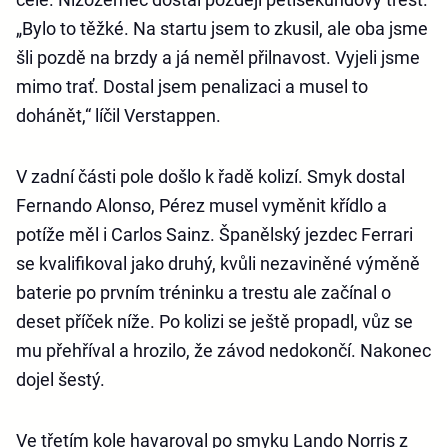
„Bylo to těžké. Na startu jsem to zkusil, ale oba jsme
šli pozdě na brzdy a já neměl přilnavost. Vyjeli jsme
mimo trať. Dostal jsem penalizaci a musel to
dohánět,“ líčil Verstappen.
V zadní části pole došlo k řadě kolizí. Smyk dostal
Fernando Alonso, Pérez musel vyměnit křídlo a
potíže měl i Carlos Sainz. Španělský jezdec Ferrari
se kvalifikoval jako druhý, kvůli nezaviněné výměně
baterie po prvním tréninku a trestu ale začínal o
deset příček níže. Po kolizi se ještě propadl, vůz se
mu přehříval a hrozilo, že závod nedokončí. Nakonec
dojel šestý.
Ve třetím kole havaroval po smyku Lando Norris z