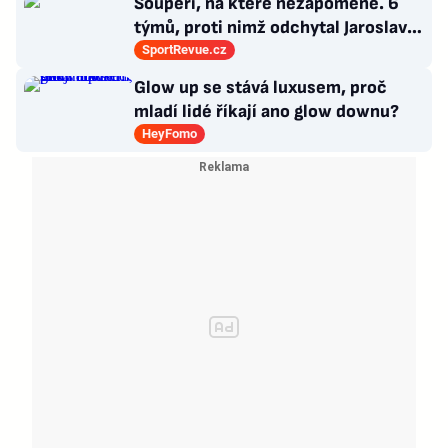
Soupeři, na které nezapomene. 6
týmů, proti nimž odchytal Jaroslav
Drobný nejvíc zápasů v kariéře
SportRevue.cz
Glow up se stává luxusem, proč
mladí lidé říkají ano glow downu?
HeyFomo