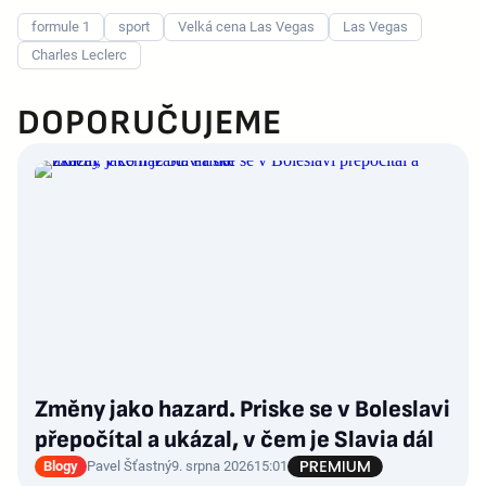
formule 1
sport
Velká cena Las Vegas
Las Vegas
Charles Leclerc
DOPORUČUJEME
Změny jako hazard. Priske se v Boleslavi
přepočítal a ukázal, v čem je Slavia dál
Blogy
Pavel Šťastný
9. srpna 2026
15:01