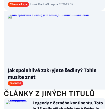
Chance Liga
Jonáš Bartoš
9. srpna 2026
12:37
Jak spolehlivě zakryjete šediny? Tohle
musíte znát
reklama
ČLÁNKY Z JINÝCH TITULŮ
Legendy z černého kontinentu. Toto
je 15 nejlepších afrických fotbalistů