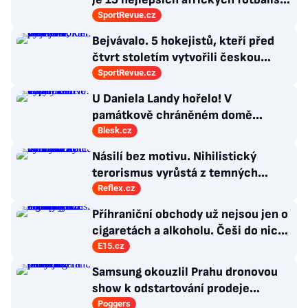
všech dob
SportRevue.cz
Bejvávalo. 5 hokejistů, kteří před
čtvrt stoletím vytvořili českou
kolonii v Ottawě
SportRevue.cz
U Daniela Landy hořelo! V
památkově chráněném domě
vypalovali vosy
Blesk.cz
Násilí bez motivu. Nihilistický
terorismus vyrůstá z temných
koutů internetu a míří i na malé děti
Reflex.cz
Příhraniční obchody už nejsou jen o
cigaretách a alkoholu. Češi do nich
jezdí nakupovat zcela jiné zboží
E15.cz
Samsung okouzlil Prahu dronovou
show k odstartování prodeje
nových produktů
Poggers