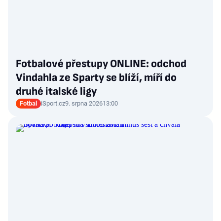
Fotbalové přestupy ONLINE: odchod
Vindahla ze Sparty se blíží, míří do
druhé italské ligy
Fotbal
iSport.cz
9. srpna 2026
13:00