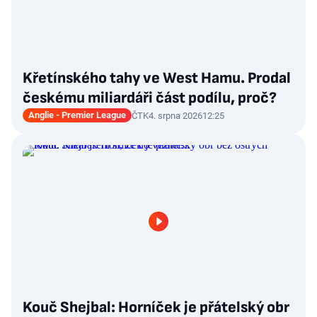
Křetínského tahy ve West Hamu. Prodal
českému miliardáři část podílu, proč?
Anglie - Premier League
ČTK
4. srpna 2026
12:25
Kouč Shejbal: Horníček je přátelský obr