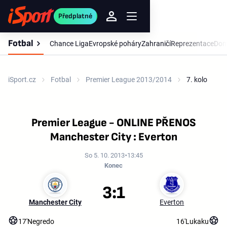
Předplatné
Fotbal
Chance Liga
Evropské poháry
Zahraničí
Reprezentace
Dom
iSport.cz
Fotbal
Premier League 2013/2014
7. kolo
Premier League - ONLINE PŘENOS
Manchester City : Everton
So 5. 10. 2013
13:45
Konec
3:1
Manchester City
Everton
17'
Negredo
16'
Lukaku