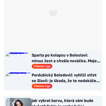
Sparta po kolapsu v Boleslavi:
minus šest a chvála nováčka. Majer
má silnou zbraň
Chance Liga
Pardubický Boledovič vyhlíží střet
se Slavií: Je škoda, že to nedokáže
postavit na mladých
Chance Liga
Jak vybrat barvu, která vám bude