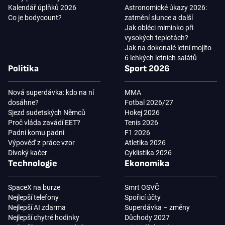
Kalendář úplňků 2026
Astronomické úkazy 2026:
Co je bodycount?
zatmění slunce a další
Jak obléci miminko při
vysokých teplotách?
Jak na dokonalé letní mojito
6 lehkých letních salátů
Politika
Sport 2026
Nová superdávka: kdo na ní
MMA
dosáhne?
Fotbal 2026/27
Sjezd sudetských Němců
Hokej 2026
Proč vláda zavádí EET?
Tenis 2026
Padni komu padni
F1 2026
Výpověď z práce vzor
Atletika 2026
Divoký kačer
Cyklistika 2026
Technologie
Ekonomika
SpaceX na burze
Smrt OSVČ
Nejlepší telefony
Spořicí účty
Nejlepší AI zdarma
Superdávka – změny
Nejlepší chytré hodinky
Důchody 2027