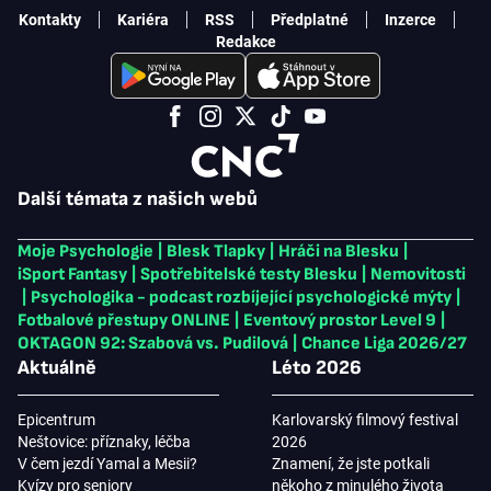
Kontakty
Kariéra
RSS
Předplatné
Inzerce
Redakce
Další témata z našich webů
Moje Psychologie
|
Blesk Tlapky
|
Hráči na Blesku
|
iSport Fantasy
|
Spotřebitelské testy Blesku
|
Nemovitosti
|
Psychologika - podcast rozbíjející psychologické mýty
|
Fotbalové přestupy ONLINE
|
Eventový prostor Level 9
|
OKTAGON 92: Szabová vs. Pudilová
|
Chance Liga 2026/27
Aktuálně
Léto 2026
Epicentrum
Karlovarský filmový festival
Neštovice: příznaky, léčba
2026
V čem jezdí Yamal a Mesii?
Znamení, že jste potkali
Kvízy pro seniory
někoho z minulého života