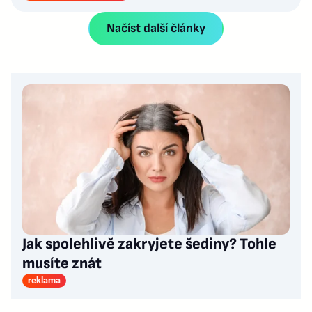
Načíst další články
Jak spolehlivě zakryjete šediny? Tohle
musíte znát
reklama