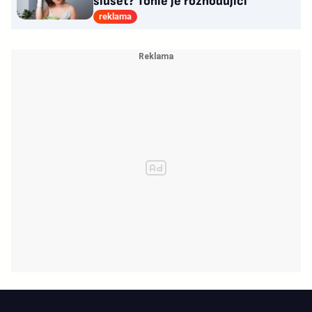
slušet? Tohle je rozhodující
reklama