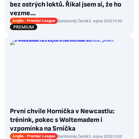
bez ostrých loktů. Říkal jsem si, že ho
vezme...
Anglie - Premier League
Bartoloměj Černík
3. srpna 2026
19:30
První chvíle Horníčka v Newcastlu:
trénink, pokec s Woltemadem i
vzpomínka na Srnička
Anglie - Premier League
Bartoloměj Černík
3. srpna 2026
13:00