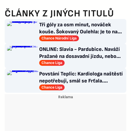
ČLÁNKY Z JINÝCH TITULŮ
Tři góly za osm minut, nováček
kouše. Šokovaný Oulehla: Je to na
ho*no, řešíme posily
Chance Národní Liga
ONLINE: Slavia - Pardubice. Naváží
Pražané na dosavadní jízdu, nebo
překvapí Východočeši?
Chance Liga
Povstání Teplic: Kardiologa naštěstí
nepotřebuji, smál se Frťala.
Promluvil o zájmu Plzně
Chance Liga