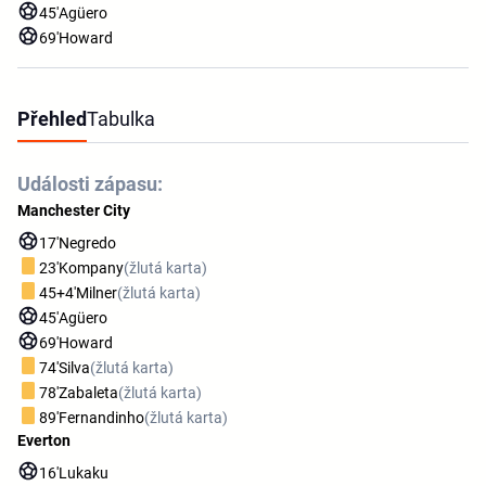
45'
Agüero
69'
Howard
Přehled
Tabulka
Události zápasu:
Manchester City
17'
Negredo
23'
Kompany
(žlutá karta)
45+4'
Milner
(žlutá karta)
45'
Agüero
69'
Howard
74'
Silva
(žlutá karta)
78'
Zabaleta
(žlutá karta)
89'
Fernandinho
(žlutá karta)
Everton
16'
Lukaku