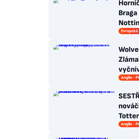
Horníč
Braga 
Notti
Evropská 
Wolves
Zlámal
vyční
Anglie - 
SESTŘ
nováčk
Totte
Anglie - 