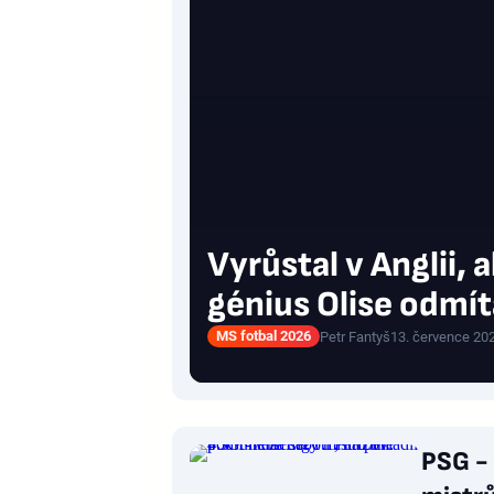
Vyrůstal v Anglii, 
génius Olise odmít
MS fotbal 2026
Petr Fantyš
13. července 20
PSG - 