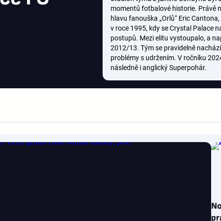
momentů fotbalové historie. Právě 
hlavu fanouška „Orlů“ Eric Cantona, 
v roce 1995, kdy se Crystal Palace n
postupů. Mezi elitu vystoupalo, a na
2012/13. Tým se pravidelně nachází 
problémy s udržením. V ročníku 202
následně i anglický Superpohár.
No
pr