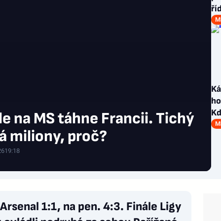
ří
M
Ká
ho
Kd
ale na MS táhne Francii. Tichý
M
á miliony, proč?
26
19:18
Arsenal 1:1, na pen. 4:3. Finále Ligy