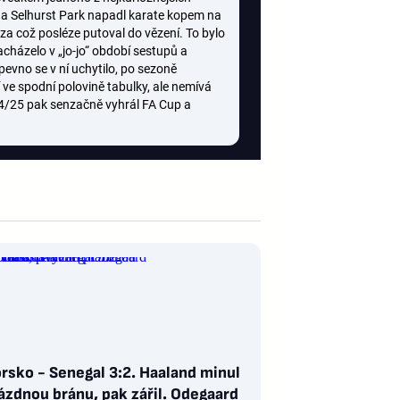
na Selhurst Park napadl karate kopem na
za což posléze putoval do vězení. To bylo
acházelo v „jo-jo“ období sestupů a
pevno se v ní uchytilo, po sezoně
ve spodní polovině tabulky, ale nemívá
4/25 pak senzačně vyhrál FA Cup a
rsko - Senegal 3:2. Haaland minul
ázdnou bránu, pak zářil. Odegaard