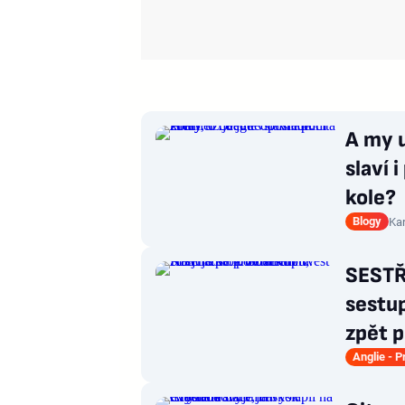
A my u
slaví 
kole?
Blogy
Kar
SESTŘ
sestup
zpět p
Anglie - 