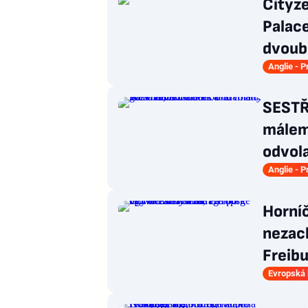
Cityze
Palace
dvoub
Anglie - 
SESTŘ
málem
odvola
Anglie - 
Horníč
nezach
Freibu
Evropská 