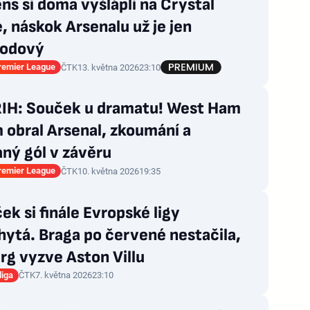
ns si doma vyšlápli na Crystal
, náskok Arsenalu už je jen
odový
Premier League
ČTK
13. května 2026
23:10
IH: Souček u dramatu! West Ham
 obral Arsenal, zkoumání a
ný gól v závěru
Premier League
ČTK
10. května 2026
19:35
ek si finále Evropské ligy
ytá. Braga po červené nestačila,
rg vyzve Aston Villu
liga
ČTK
7. května 2026
23:10