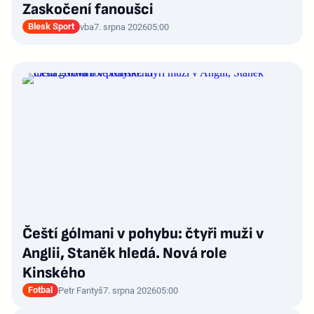
Zaskočení fanoušci
Blesk Sport
vba
7. srpna 2026
05:00
Čeští gólmani v pohybu: čtyři muži v
Anglii, Staněk hledá. Nová role
Kinského
Fotbal
Petr Fantyš
7. srpna 2026
05:00