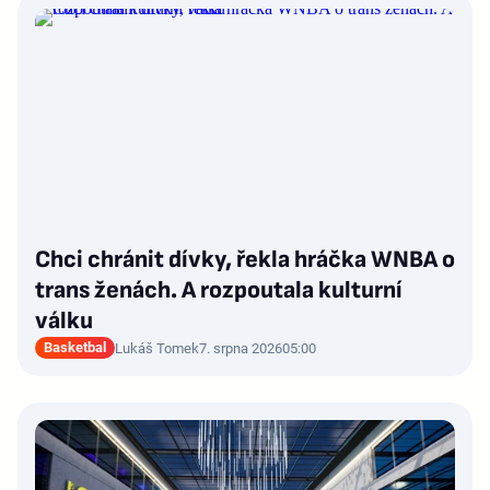
Chci chránit dívky, řekla hráčka WNBA o
trans ženách. A rozpoutala kulturní
válku
Basketbal
Lukáš Tomek
7. srpna 2026
05:00