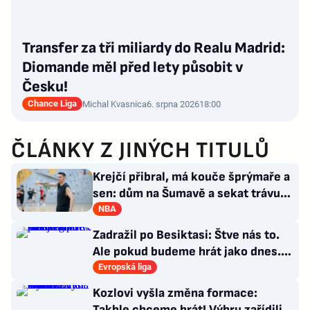
Transfer za tři miliardy do Realu Madrid:
Diomande měl před lety působit v
Česku!
Chance Liga
Michal Kvasnica
6. srpna 2026
18:00
ČLÁNKY Z JINÝCH TITULŮ
Krejčí přibral, má kouče šprýmaře a
sen: dům na Šumavě a sekat trávu
jako Forrest Gump
NBA
Zadražil po Besiktasi: Štve nás to.
Ale pokud budeme hrát jako dnes...
Co se stalo u gólu?
Evropská liga
Kozlovi vyšla změna formace:
Takhle chceme hrát! Výhru zařídili