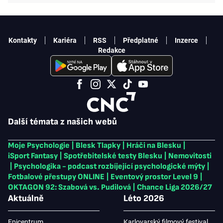
Kontakty
Kariéra
RSS
Předplatné
Inzerce
Redakce
Další témata z našich webů
Moje Psychologie
|
Blesk Tlapky
|
Hráči na Blesku
|
iSport Fantasy
|
Spotřebitelské testy Blesku
|
Nemovitosti
|
Psychologika - podcast rozbíjející psychologické mýty
|
Fotbalové přestupy ONLINE
|
Eventový prostor Level 9
|
OKTAGON 92: Szabová vs. Pudilová
|
Chance Liga 2026/27
Aktuálně
Léto 2026
Epicentrum
Karlovarský filmový festival