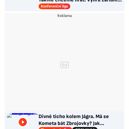
sváteční hlavičkáři
Konferenční liga
Divné ticho kolem Jágra. Má se
Kometa bát Zbrojovky? Jak