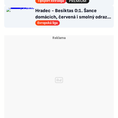
poskládat Pardubice
Tipsport extraliga
Hradec - Besiktas 0:1. Šance
domácích, červená i smolný odraz.
Votroci budou dotahovat
Evropská liga