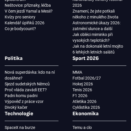
Neštovice: příznaky, léčba
2026
V čem jezdí Yamal a Mesii?
Znamení, že jste potkali
Kvízy pro seniory
někoho z minulého života
Kalendář úplňků 2026
Astronomické úkazy 2026:
Co je bodycount?
zatmění slunce a další
Jak obléci miminko při
vysokých teplotách?
Jak na dokonalé letní mojito
6 lehkých letních salátů
Politika
Sport 2026
Nová superdávka: kdo na ní
MMA
dosáhne?
Fotbal 2026/27
Sjezd sudetských Němců
Hokej 2026
Proč vláda zavádí EET?
Tenis 2026
Padni komu padni
F1 2026
Výpověď z práce vzor
Atletika 2026
Divoký kačer
Cyklistika 2026
Technologie
Ekonomika
SpaceX na burze
Temu a clo