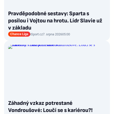
Pravděpodobné sestavy: Sparta s
posilou i Vojtou na hrotu. Lídr Slavie už
v základu
Chance Liga
iSport.cz
7. srpna 2026
05:00
Záhadný vzkaz potrestané
Vondroušové: Loučí se s kariérou?!