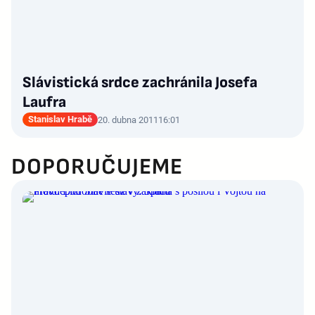
Slávistická srdce zachránila Josefa
Laufra
Stanislav Hrabě
20. dubna 2011
16:01
DOPORUČUJEME