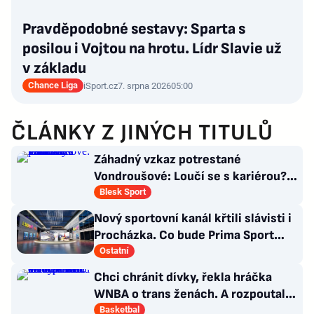
Pravděpodobné sestavy: Sparta s
posilou i Vojtou na hrotu. Lídr Slavie už
v základu
Chance Liga
iSport.cz
7. srpna 2026
05:00
ČLÁNKY Z JINÝCH TITULŮ
Záhadný vzkaz potrestané
Vondroušové: Loučí se s kariérou?!
Zaskočení fanoušci
Blesk Sport
Nový sportovní kanál křtili slávisti i
Procházka. Co bude Prima Sport
vysílat?
Ostatní
Chci chránit dívky, řekla hráčka
WNBA o trans ženách. A rozpoutala
kulturní válku
Basketbal