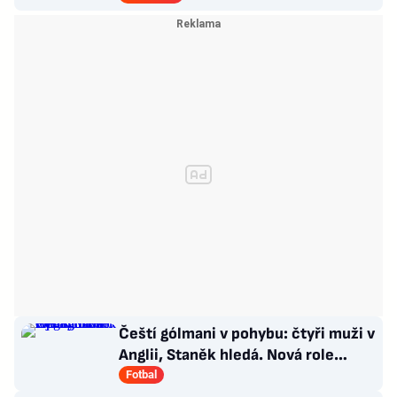
Čeští gólmani v pohybu: čtyři muži v
Anglii, Staněk hledá. Nová role
Kinského
Fotbal