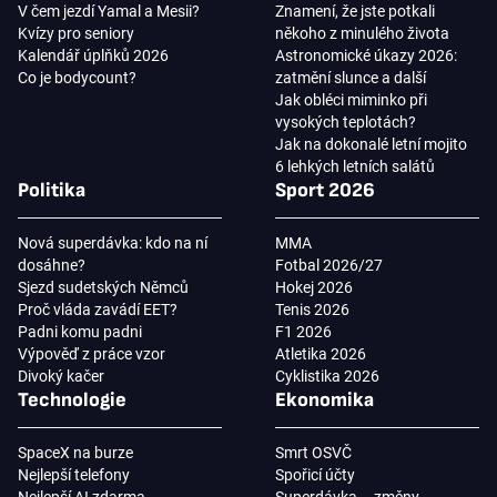
V čem jezdí Yamal a Mesii?
Znamení, že jste potkali
Kvízy pro seniory
někoho z minulého života
Kalendář úplňků 2026
Astronomické úkazy 2026:
Co je bodycount?
zatmění slunce a další
Jak obléci miminko při
vysokých teplotách?
Jak na dokonalé letní mojito
6 lehkých letních salátů
Politika
Sport 2026
Nová superdávka: kdo na ní
MMA
dosáhne?
Fotbal 2026/27
Sjezd sudetských Němců
Hokej 2026
Proč vláda zavádí EET?
Tenis 2026
Padni komu padni
F1 2026
Výpověď z práce vzor
Atletika 2026
Divoký kačer
Cyklistika 2026
Technologie
Ekonomika
SpaceX na burze
Smrt OSVČ
Nejlepší telefony
Spořicí účty