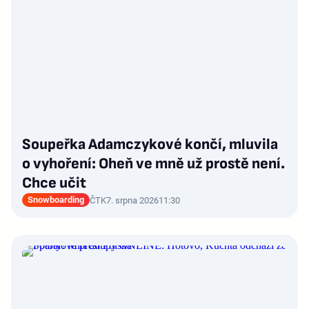
Soupeřka Adamczykové končí, mluvila
o vyhoření: Oheň ve mně už prostě není.
Chce učit
Snowboarding
ČTK
7. srpna 2026
11:30