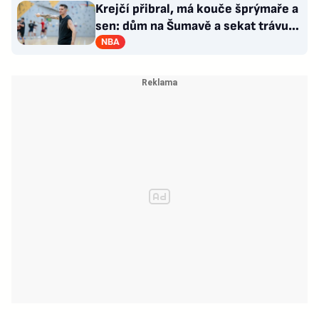
Krejčí přibral, má kouče šprýmaře a
sen: dům na Šumavě a sekat trávu
jako Forrest Gump
NBA