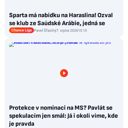
Sparta má nabídku na Haraslína! Ozval
se klub ze Saúdské Arábie, jedná se
Chance Liga
Pavel Šťastný
7. srpna 2026
10:10
Protekce v nominaci na MS? Pavlát se
spekulacím jen smál: Já i okolí víme, kde
je pravda