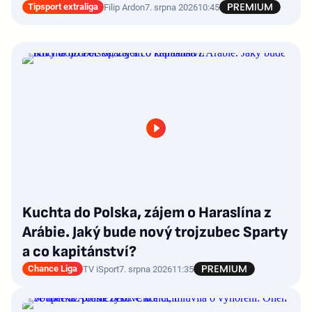
Tipsport extraliga
Filip Ardon
7. srpna 2026
10:45
Kuchta do Polska, zájem o Haraslína z
Arábie. Jaký bude nový trojzubec Sparty
a co kapitánství?
Chance Liga
TV iSport
7. srpna 2026
11:35