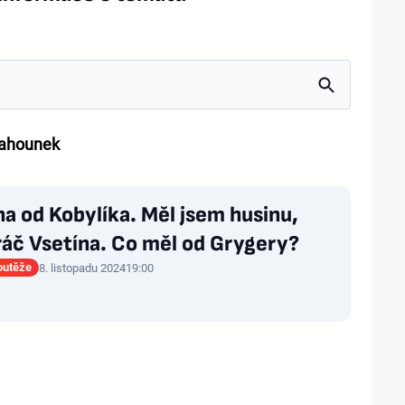
ahounek
a od Kobylíka. Měl jsem husinu,
ráč Vsetína. Co měl od Grygery?
outěže
8. listopadu 2024
19:00