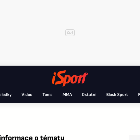
sledky
Video
Tenis
MMA
Ostatní
Blesk Sport
F
informace o tématu