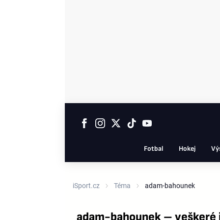
Fotbal
Hokej
Vý
iSport.cz
Téma
adam-bahounek
adam-bahounek – veškeré 