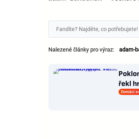
Nalezené články pro výraz:
adam-b
Poklon
řekl h
Domácí s