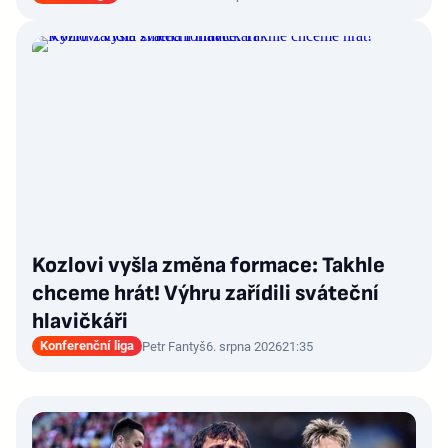
Kozlovi vyšla změna formace: Takhle
chceme hrát! Výhru zařídili sváteční
hlavičkáři
Konferenční liga
Petr Fantyš
6. srpna 2026
21:35