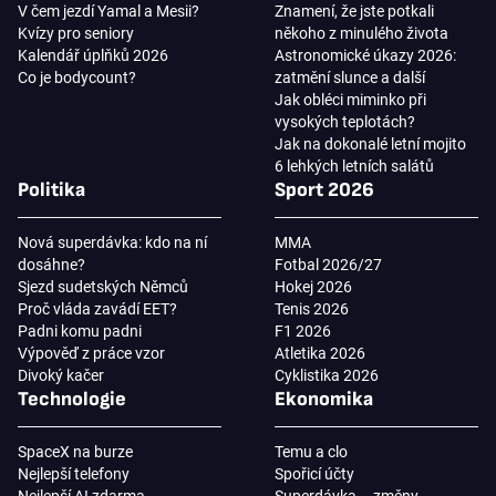
V čem jezdí Yamal a Mesii?
Znamení, že jste potkali
Kvízy pro seniory
někoho z minulého života
Kalendář úplňků 2026
Astronomické úkazy 2026:
Co je bodycount?
zatmění slunce a další
Jak obléci miminko při
vysokých teplotách?
Jak na dokonalé letní mojito
6 lehkých letních salátů
Politika
Sport 2026
Nová superdávka: kdo na ní
MMA
dosáhne?
Fotbal 2026/27
Sjezd sudetských Němců
Hokej 2026
Proč vláda zavádí EET?
Tenis 2026
Padni komu padni
F1 2026
Výpověď z práce vzor
Atletika 2026
Divoký kačer
Cyklistika 2026
Technologie
Ekonomika
SpaceX na burze
Temu a clo
Nejlepší telefony
Spořicí účty