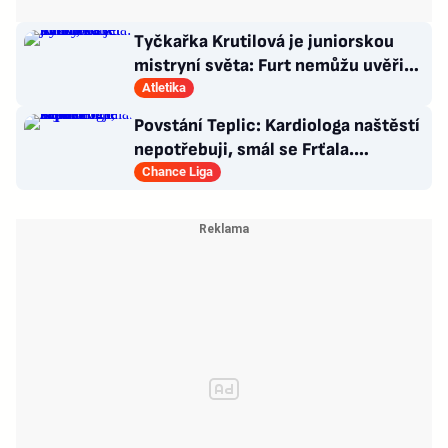
Tyčkařka Krutilová je juniorskou
mistryní světa: Furt nemůžu uvěřit,
co se stalo!
Atletika
Povstání Teplic: Kardiologa naštěstí
nepotřebuji, smál se Frťala.
Promluvil o zájmu Plzně
Chance Liga