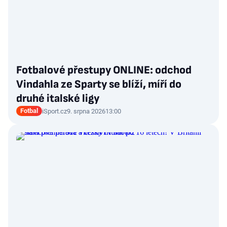
Fotbalové přestupy ONLINE: odchod
Vindahla ze Sparty se blíží, míří do
druhé italské ligy
Fotbal
iSport.cz
9. srpna 2026
13:00