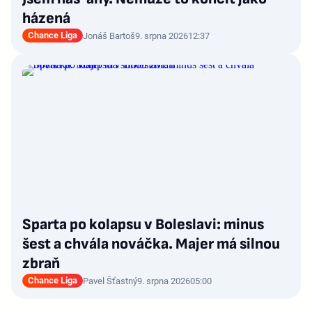
házená
Chance Liga
Jonáš Bartoš
9. srpna 2026
12:37
Sparta po kolapsu v Boleslavi: minus
šest a chvála nováčka. Majer má silnou
zbraň
Chance Liga
Pavel Šťastný
9. srpna 2026
05:00