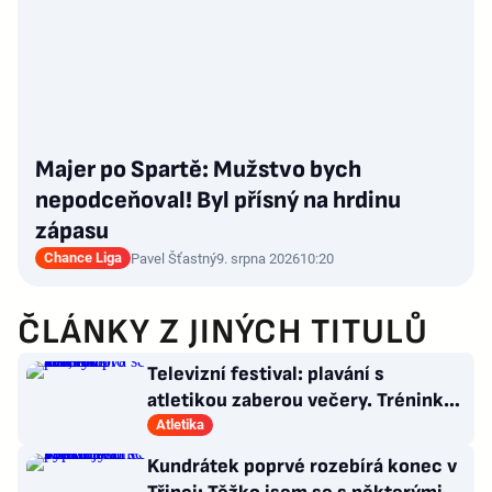
Majer po Spartě: Mužstvo bych
nepodceňoval! Byl přísný na hrdinu
zápasu
Chance Liga
Pavel Šťastný
9. srpna 2026
10:20
ČLÁNKY Z JINÝCH TITULŮ
Televizní festival: plavání s
atletikou zaberou večery. Trénink
pro LA, usmívá se Dusík
Atletika
Kundrátek poprvé rozebírá konec v