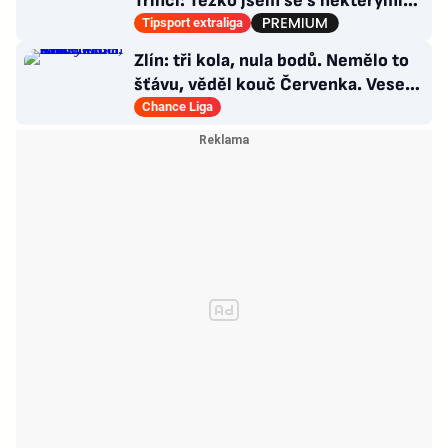
Třinci: Těžko jsem se s některými
věcmi vyrovnával
Tipsport extraliga
Zlín: tři kola, nula bodů. Nemělo to
šťávu, věděl kouč Červenka. Veselý
dostal dárek
Chance Liga