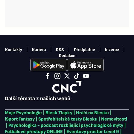
Kontakty
Kariéra
RSS
Předplatné
Inzerce
Redakce
Další témata z našich webů
Moje Psychologie
|
Blesk Tlapky
|
Hráči na Blesku
|
iSport Fantasy
|
Spotřebitelské testy Blesku
|
Nemovitosti
|
Psychologika - podcast rozbíjející psychologické mýty
|
Fotbalové přestupy ONLINE
|
Eventový prostor Level 9
|