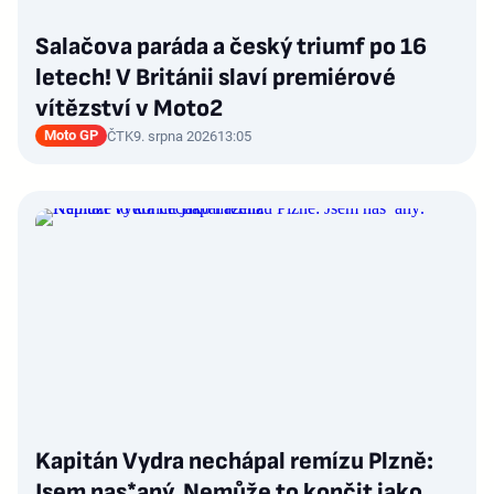
Salačova paráda a český triumf po 16
letech! V Británii slaví premiérové
vítězství v Moto2
Moto GP
ČTK
9. srpna 2026
13:05
Kapitán Vydra nechápal remízu Plzně:
Jsem nas*aný. Nemůže to končit jako