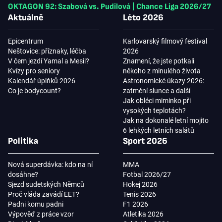
OKTAGON 92: Szabová vs. Pudilová
|
Chance Liga 2026/27
Aktuálně
Léto 2026
Epicentrum
Karlovarský filmový festival
Neštovice: příznaky, léčba
2026
V čem jezdí Yamal a Mesii?
Znamení, že jste potkali
Kvízy pro seniory
někoho z minulého života
Kalendář úplňků 2026
Astronomické úkazy 2026:
Co je bodycount?
zatmění slunce a další
Jak obléci miminko při
vysokých teplotách?
Jak na dokonalé letní mojito
6 lehkých letních salátů
Politika
Sport 2026
Nová superdávka: kdo na ní
MMA
dosáhne?
Fotbal 2026/27
Sjezd sudetských Němců
Hokej 2026
Proč vláda zavádí EET?
Tenis 2026
Padni komu padni
F1 2026
Výpověď z práce vzor
Atletika 2026