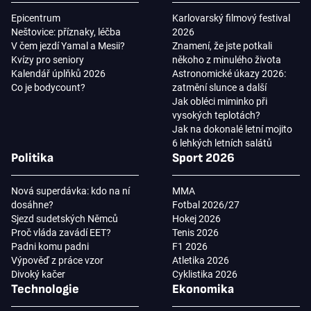
Epicentrum
Karlovarský filmový festival
Neštovice: příznaky, léčba
2026
V čem jezdí Yamal a Mesii?
Znamení, že jste potkali
Kvízy pro seniory
někoho z minulého života
Kalendář úplňků 2026
Astronomické úkazy 2026:
Co je bodycount?
zatmění slunce a další
Jak obléci miminko při
vysokých teplotách?
Jak na dokonalé letní mojito
6 lehkých letních salátů
Politika
Sport 2026
Nová superdávka: kdo na ní
MMA
dosáhne?
Fotbal 2026/27
Sjezd sudetských Němců
Hokej 2026
Proč vláda zavádí EET?
Tenis 2026
Padni komu padni
F1 2026
Výpověď z práce vzor
Atletika 2026
Divoký kačer
Cyklistika 2026
Technologie
Ekonomika