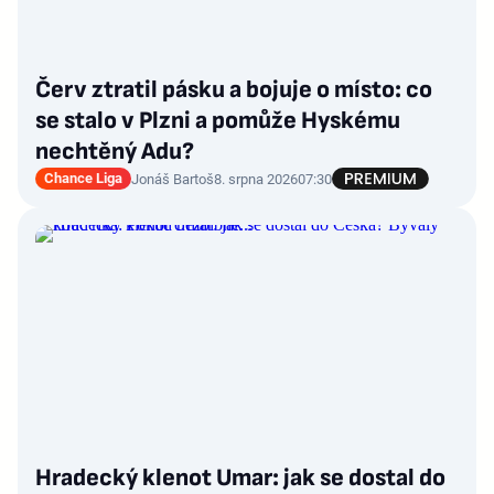
Červ ztratil pásku a bojuje o místo: co
se stalo v Plzni a pomůže Hyskému
nechtěný Adu?
Chance Liga
Jonáš Bartoš
8. srpna 2026
07:30
Hradecký klenot Umar: jak se dostal do