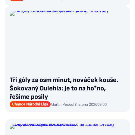
Tři góly za osm minut, nováček kouše.
Šokovaný Oulehla: Je to na ho*no,
řešíme posily
Chance Národní Liga
Martin Pešout
8. srpna 2026
09:00