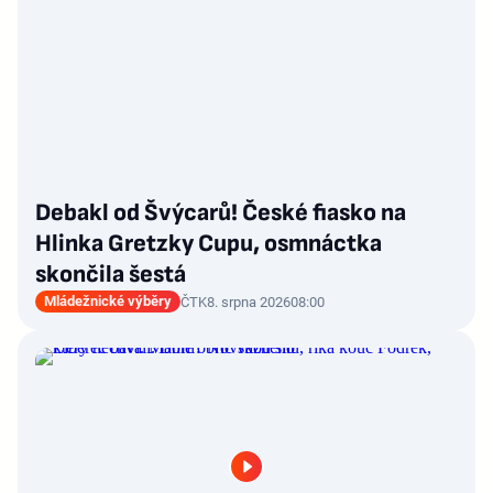
Debakl od Švýcarů! České fiasko na
Hlinka Gretzky Cupu, osmnáctka
skončila šestá
Mládežnické výběry
ČTK
8. srpna 2026
08:00