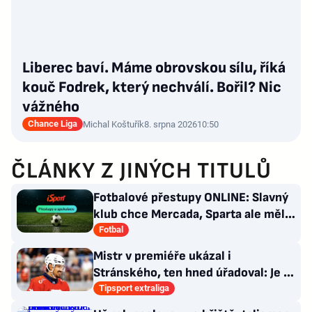
Liberec baví. Máme obrovskou sílu, říká
kouč Fodrek, který nechválí. Bořil? Nic
vážného
Chance Liga
Michal Koštuřík
8. srpna 2026
10:50
ČLÁNKY Z JINÝCH TITULŮ
Fotbalové přestupy ONLINE: Slavný
klub chce Mercada, Sparta ale měla
nabídku odmítnout
Fotbal
Mistr v premiéře ukázal i
Stránského, ten hned úřadoval: Je to
pro mě úplně nové…
Tipsport extraliga